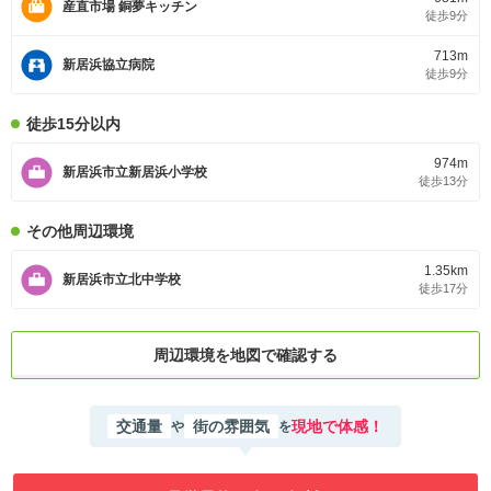
産直市場 銅夢キッチン
徒歩9分
713m
新居浜協立病院
徒歩9分
徒歩15分以内
974m
新居浜市立新居浜小学校
徒歩13分
その他周辺環境
1.35km
新居浜市立北中学校
徒歩17分
周辺環境を地図で確認する
交通量
街の雰囲気
現地で体感！
や
を