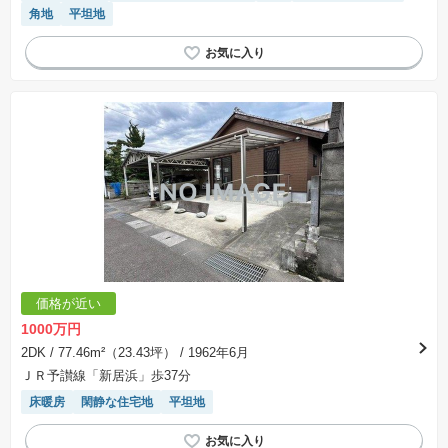
角地
平坦地
価格が近い
1000万円
2DK
/ 77.46m²（23.43坪）
/ 1962年6月
ＪＲ予讃線「新居浜」歩37分
床暖房
閑静な住宅地
平坦地