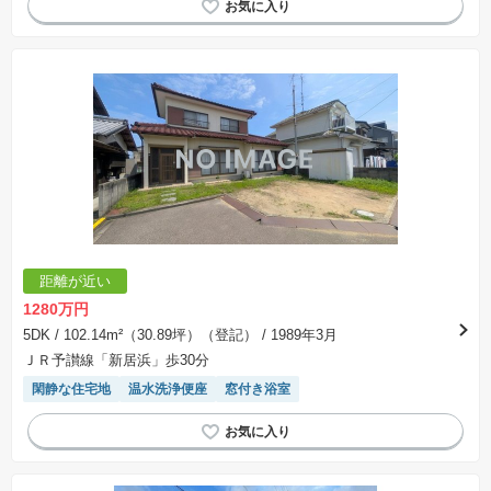
距離が近い
1280万円
5DK
/ 102.14m²（30.89坪）（登記）
/ 1989年3月
ＪＲ予讃線「新居浜」歩30分
閑静な住宅地
温水洗浄便座
窓付き浴室