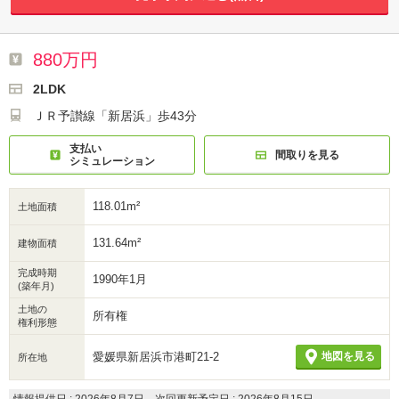
880万円
2LDK
ＪＲ予讃線「新居浜」歩43分
支払い
間取りを見る
シミュレーション
118.01m²
土地面積
131.64m²
建物面積
完成時期
1990年1月
(築年月)
土地の
所有権
権利形態
愛媛県新居浜市港町21-2
地図を見る
所在地
情報提供日 : 2026年8月7日、次回更新予定日 : 2026年8月15日