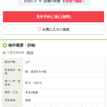
日当たり
設備の状態
現地で確認！
や
を
見学予約に進む(無料)
物件概要・詳細
相談
引渡可能時期
販売戸数
1戸
私道負担・道
無、南西4.6ｍ幅
路
建ぺい率・容
80％・400％
積率
構造・工法
木造2階建
用途地域
商業