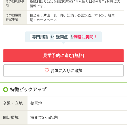
その他制限事
単純利回り12.6％(現状満室) / ※利回りは令和8年2月時点の
項
情報です。
その他概要・
担当者：片山 真一郎、設備：公営水道、本下水、駐車
特記事項
場：カースペース
専門用語
疑問点
気軽に質問！
や
も
見学予約に進む(無料)
特徴ピックアップ
交通・立地
整形地
周辺環境
海まで2km以内