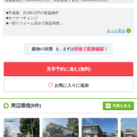
■平成築、2LDK×2戸の収益物件
■オーナーチェンジ
■一部リフォーム済みで新品同然
■稀少なメゾネットタイプ
■単純利回り12.6％(現状満室)
□みなと保育園まで徒歩約3分
建物の状態
現地で直接確認！
を、まずは
□近藤医院まで徒歩約6分
□マルナカまで徒歩約6分
□セブンイレブンまで徒歩約8分
□業務スーパーまで徒歩約8分
見学予約に進む(無料)
□産直市場 銅夢キッチンまで徒歩約9分
□協立病院まで車で約2分
□ドラッグストアコスモスまで車で約2分
□フジグラン新居浜まで車で約2分
1キロ圏内に生活施設が充実しております♪
周辺環境(9件)
写真を見る