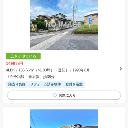
広さが似ている
1499万円
4LDK
/ 135.66m²（41.03坪）（登記）
/ 1990年8月
ＪＲ予讃線「新居浜」歩38分
陽当り良好
リフォーム済み物件
窓付き浴室