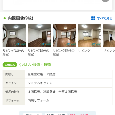
内観画像
(9枚)
すべて見る
リビング以外の
リビング以外の
リビング以外の
リビング
リビン
居室
居室
居室
うれしい設備・特徴
CHECK
全居室収納、２階建
間取り
システムキッチン
キッチン
３面採光、通風良好、全室２面採光
部屋の特徴
内装リフォーム
リフォーム