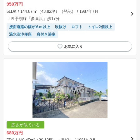
950万円
5LDK
/ 144.87m²（43.82坪）（登記）
/ 1987年7月
ＪＲ予讃線「多喜浜」歩17分
接面道路の幅が６m以上
吹抜け
ロフト
トイレ2個以上
温水洗浄便座
窓付き浴室
広さが似ている
680万円