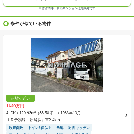
る場合があります。
※ＣＧ合成の画像の場合、実際とは多少異なる場合があります。
※賃貸物件・新築マンションは対象外です
※物件特徴：販売戸数が複数の物件は、全ての住戸に該当しない項目もあります。
※完成後１年以上を経過した未入居物件が掲載される場合があります。ご了承ください。
※新着：物件情報が「SUUMO」に掲載された日から１週間表示されます。
条件が似ている物件
※価格更新：物件価格が変更された日から１週間表示されます。
※販売予定物件はすべて、販売開始するまで契約または予約の申込みはできません。
※購入の前には物件内容や契約条件についてご自身で十分な確認をしていただくようにお願い
いたします。
※建築条件土地の情報内に掲載されている、建物プラン例は、土地購入者の設計プランの参考
の一例であって、プランの採用可否は任意です。
※土地（建築条件なし）で「建物プラン例」が表記してある時、そのプラン例は特定の建築請
負会社によるもので、当該建築請負会社以外で建てた場合、同様のものが同価格で建てられる
とは限りません。また建築請負会社を特定するものではありません。
※建築条件付き土地とは、その土地に建築する建物の建築請負契約が、一定期間内に成立する
ことを条件として売買される土地のことをいいます。建築請負契約成立に向けて設計プランを
協議するため、土地購入者が自己の希望する建物の設計協議をするために必要な相当の期間の
交渉期間が設定され、その期間内で希望を満たすプランが実現できたかどうかにより結論を出
します。なお、この期間は概ね3ヶ月程度とされています。納得のいくプランが出来ず、建築請
負契約が成立しない場合、土地売買契約は白紙に戻り、土地契約にかかった代金（土地代金、
手付金など）は名目のいかんに関わらず、全て返却されます。
※課税対象物件の「価格」や「費用等」は消費税込みの「総額表示」で統一しています。
※「本体価格」とは、課税対象物件においては「消費税を除いた建物価格」と「土地価格」の
距離が近い
合計額を指します。
※課税対象物件は消費税込みの総額表示のため、不動産広告の販売価格には本体価格の金額は
1649万円
表示されておりません。
※取引にかかる費用：物件の契約手続き、決済、引き渡し時にかかる費用を表示しています。
4LDK
/ 120.93m²（36.58坪）
/ 1983年10月
不動産会社によって表記有無が異なるため、ご自身で十分な確認をしていただくようにお願い
ＪＲ予讃線「新居浜」車3.4km
いたします。
※掲載の省エネ性能ラベル内の物件・住棟・号室名称については最新のものに変更されている
瑕疵保険
トイレ2個以上
角地
対面キッチン
場合があります。