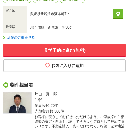
所在地
愛媛県新居浜市繁本町7-4
最寄駅
JR予讃線「新居浜」歩30分
店舗の詳細を見る
見学予約に進む(無料)
物件担当者
片山 真一郎
40代
業界経験
20年
売却実績数
500件
お客様に安心してお任せいただけるよう、ご家族様の生活
環境の安定・向上をお届けできるようプロとして努めてま
いります。不動産購入・売却だけでなく、相続、遊休地活