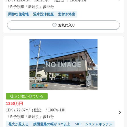
7DK
/ 119.45m²（36.13坪）（登記）
/ 1981年2月
ＪＲ予讃線「新居浜」歩25分
閑静な住宅地
温水洗浄便座
窓付き浴室
徒歩分数が似ている
1350万円
1DK
/ 72.87m²（登記）
/ 1997年1月
ＪＲ予讃線「新居浜」歩17分
花火が見える
接面道路の幅が６m以上
SIC
システムキッチン