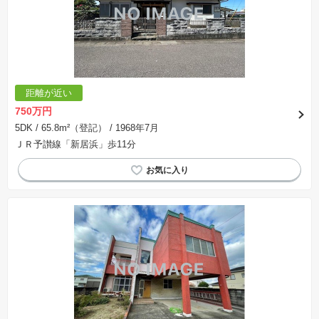
※建築条件付き土地とは、その土地に建築する建物の建築請負契約が、一定期間内に成立する
ことを条件として売買される土地のことをいいます。建築請負契約成立に向けて設計プランを
協議するため、土地購入者が自己の希望する建物の設計協議をするために必要な相当の期間の
交渉期間が設定され、その期間内で希望を満たすプランが実現できたかどうかにより結論を出
します。なお、この期間は概ね3ヶ月程度とされています。納得のいくプランが出来ず、建築請
負契約が成立しない場合、土地売買契約は白紙に戻り、土地契約にかかった代金（土地代金、
手付金など）は名目のいかんに関わらず、全て返却されます。
※課税対象物件の「価格」や「費用等」は消費税込みの「総額表示」で統一しています。
※「本体価格」とは、課税対象物件においては「消費税を除いた建物価格」と「土地価格」の
距離が近い
合計額を指します。
※課税対象物件は消費税込みの総額表示のため、不動産広告の販売価格には本体価格の金額は
750万円
表示されておりません。
※取引にかかる費用：物件の契約手続き、決済、引き渡し時にかかる費用を表示しています。
5DK
/ 65.8m²（登記）
/ 1968年7月
不動産会社によって表記有無が異なるため、ご自身で十分な確認をしていただくようにお願い
ＪＲ予讃線「新居浜」歩11分
いたします。
※掲載の省エネ性能ラベル内の物件・住棟・号室名称については最新のものに変更されている
場合があります。