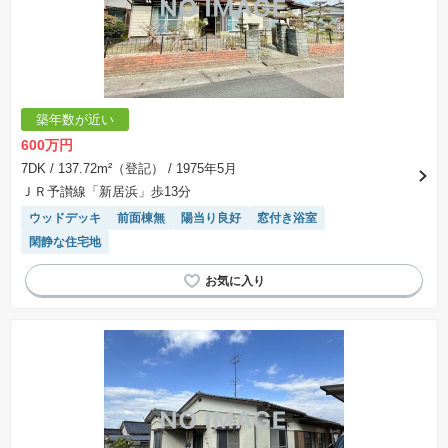
築年数が近い
600万円
7DK
/ 137.72m²（登記）
/ 1975年5月
ＪＲ予讃線「新居浜」歩13分
ウッドデッキ
前面棟無
陽当り良好
窓付き浴室
閑静な住宅地