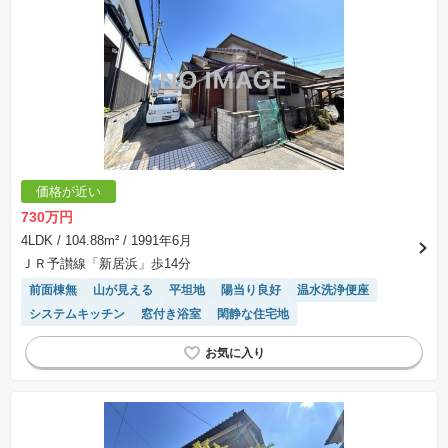
価格が近い
730万円
4LDK
/ 104.88m²
/ 1991年6月
ＪＲ予讃線「新居浜」歩14分
前面棟無
山が見える
平坦地
陽当り良好
温水洗浄便座
システムキッチン
窓付き浴室
閑静な住宅地