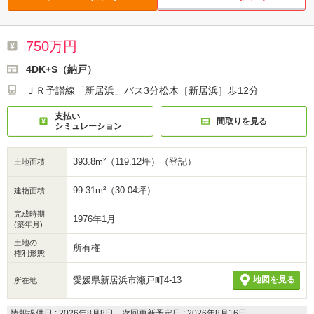
750万円
4DK+S（納戸）
ＪＲ予讃線「新居浜」バス3分松木［新居浜］歩12分
支払い
間取りを見る
シミュレーション
393.8m²（119.12坪）（登記）
土地面積
99.31m²（30.04坪）
建物面積
完成時期
1976年1月
(築年月)
土地の
所有権
権利形態
愛媛県新居浜市瀬戸町4-13
地図を見る
所在地
情報提供日 : 2026年8月8日、次回更新予定日 : 2026年8月16日