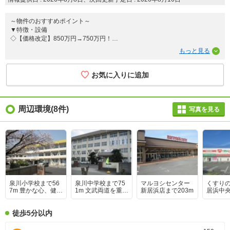
～物件のおすすめポイント～
▼特徴・設備
◇【価格改定】850万円→750万円！
◇４ＳＤＫの間取りは居室数が豊富で荷物が多いご家庭もすっきり片付く収
納力！
◇敷地広々119坪！
◇リフォーム歴があり安心して住めます！
◇大切な愛車を雨風からしっかり守れるシャッター車庫が１台分完備！
▼立地・周辺環境
◇泉川小学校まで徒歩８分なので毎日の通学が安心でゆとりある朝を迎えら
れる環境！
周辺環境(8件)
写真を見る
◇南向きに広がる庭は陽当り良好でガーデニングや家族の憩いの場に最適な
空間！
◇スーパー、ドラッグストアが近くにあり普段のお買い物も便利です！
泉川小学校まで56
泉川中学校まで75
マルヨシセンター
くすりの
7m 豊かな心、健や
1m 文武両道を重ん
新居浜店まで203m
居浜中央
かな体」を教育目
じ、部活動にも熱
5m
標に掲げ、地域活
心に取り組む活気
動も盛んな活気あ
ある中学校です。
徒歩5分以内
る小学校です。通
学校行事を通じた
学路は平坦で、低
地域交流も深く、