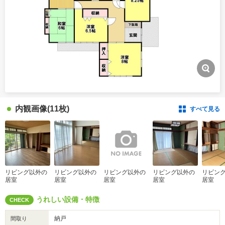
内観画像
(11枚)
すべて見る
リビング以外の
リビング以外の
リビング以外の
リビング以外の
リビン
居室
居室
居室
居室
居室
うれしい設備・特徴
CHECK
納戸
間取り