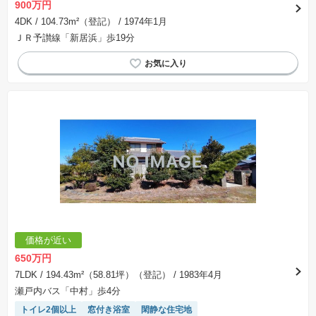
900万円
4DK
/ 104.73m²（登記）
/ 1974年1月
ＪＲ予讃線「新居浜」歩19分
価格が近い
650万円
7LDK
/ 194.43m²（58.81坪）（登記）
/ 1983年4月
瀬戸内バス「中村」歩4分
トイレ2個以上
窓付き浴室
閑静な住宅地