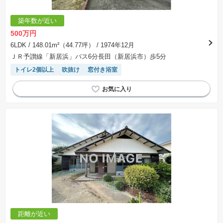
築年数が近い
500万円
6LDK
/ 148.01m²（44.77坪）
/ 1974年12月
ＪＲ予讃線「新居浜」バス6分長田（新居浜市）歩5分
トイレ2個以上
吹抜け
窓付き浴室
距離が近い