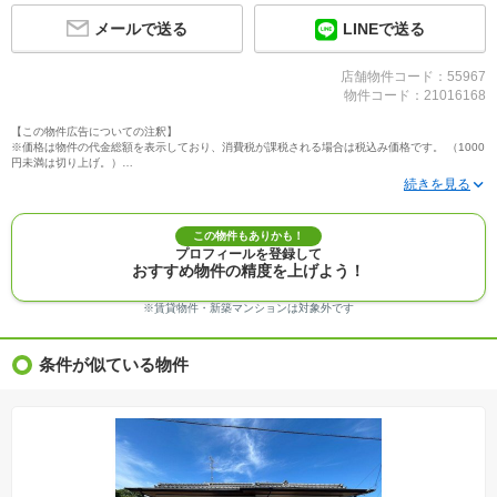
メールで送る
LINEで送る
店舗物件コード：55967
物件コード：21016168
【この物件広告についての注釈】
※価格は物件の代金総額を表示しており、消費税が課税される場合は税込み価格です。 （1000
円未満は切り上げ。）
※写真に写っている、またはパース（絵）や間取り図に描かれている家具や車などは、特にコ
メントがない場合、販売価格に含まれません。
※敷地権利が定期借地権のものは価格に権利金を含みます。
※建築条件付き土地価格には、建物価格は含まれません。
この物件もありかも！
※物件情報は、原則として情報提供日の２日前に最終確認した情報です。
プロフィールを登録して
※完成予想図はいずれも外構、植栽、外観等実際のものとは多少異なることがあります。
おすすめ物件の精度を上げよう！
※モデルルーム・モデルハウス・展示場・ショールームの画像の場合、今回販売の物件と異な
る場合があります。
※ＣＧ合成の画像の場合、実際とは多少異なる場合があります。
※賃貸物件・新築マンションは対象外です
※物件特徴：販売戸数が複数の物件は、全ての住戸に該当しない項目もあります。
※完成後１年以上を経過した未入居物件が掲載される場合があります。ご了承ください。
※新着：物件情報が「SUUMO」に掲載された日から１週間表示されます。
条件が似ている物件
※価格更新：物件価格が変更された日から１週間表示されます。
※販売予定物件はすべて、販売開始するまで契約または予約の申込みはできません。
※購入の前には物件内容や契約条件についてご自身で十分な確認をしていただくようにお願い
いたします。
※建築条件土地の情報内に掲載されている、建物プラン例は、土地購入者の設計プランの参考
の一例であって、プランの採用可否は任意です。
※土地（建築条件なし）で「建物プラン例」が表記してある時、そのプラン例は特定の建築請
負会社によるもので、当該建築請負会社以外で建てた場合、同様のものが同価格で建てられる
とは限りません。また建築請負会社を特定するものではありません。