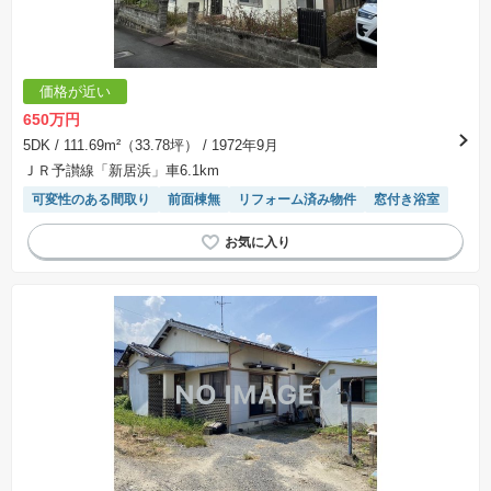
価格が近い
650万円
5DK
/ 111.69m²（33.78坪）
/ 1972年9月
ＪＲ予讃線「新居浜」車6.1km
可変性のある間取り
前面棟無
リフォーム済み物件
窓付き浴室