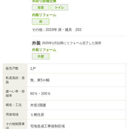
水回り設備交換
内装リフォーム
その他：2019年 床・建具 202
外装
2025年1月以降にリフォーム完了した箇所
外装リフォーム
販売戸数
1戸
私道負担・道
無、東5ｍ幅
路
建ぺい率・容
60％・200％
積率
構造・工法
木造1階建
用途地域
１種住居
その他制限事
宅地造成工事規制区域
項