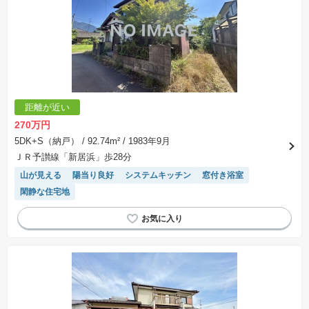
距離が近い
270万円
5DK+S（納戸）
/ 92.74m²
/ 1983年9月
ＪＲ予讃線「新居浜」歩28分
山が見える
陽当り良好
システムキッチン
窓付き浴室
閑静な住宅地