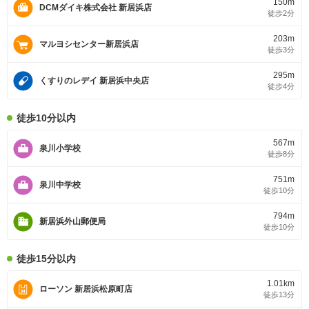
150m
学年のお子様を持
子供たちの健やか
DCMダイキ株式会社 新居浜店
徒歩2分
つ親御様も安心で
な成長を支えてく
きる環境。
れます。
203m
マルヨシセンター新居浜店
徒歩3分
295m
くすりのレデイ 新居浜中央店
徒歩4分
徒歩10分以内
567m
泉川小学校
徒歩8分
751m
泉川中学校
徒歩10分
794m
新居浜外山郵便局
徒歩10分
徒歩15分以内
1.01km
ローソン 新居浜松原町店
徒歩13分