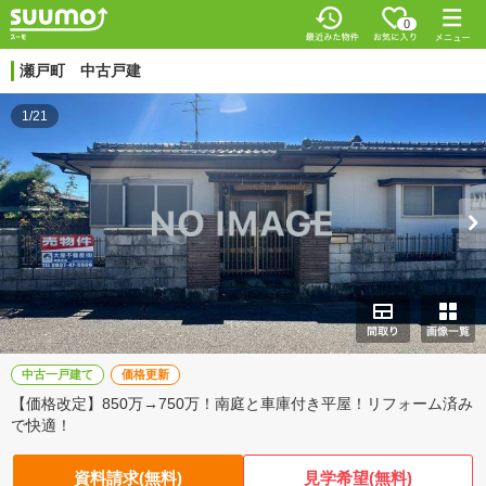
0
瀬戸町 中古戸建
1/21
中古一戸建て
価格更新
【価格改定】850万→750万！南庭と車庫付き平屋！リフォーム済み
で快適！
資料請求(無料)
見学希望(無料)