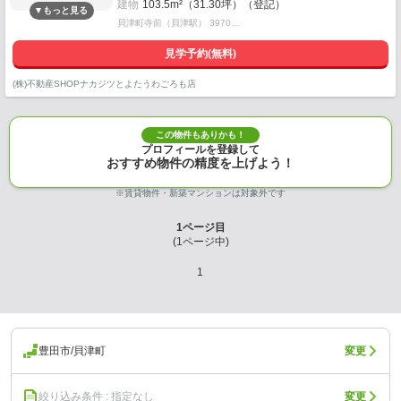
建物
103.5m²（31.30坪）（登記）
貝津町寺前（貝津駅） 3970…
見学予約(無料)
(株)不動産SHOPナカジツとよたうわごろも店
この物件もありかも！
プロフィールを登録して
おすすめ物件の精度を上げよう！
※賃貸物件・新築マンションは対象外です
1
ページ目
(
1
ページ中)
1
豊田市/貝津町
変更
絞り込み条件 : 指定なし
変更