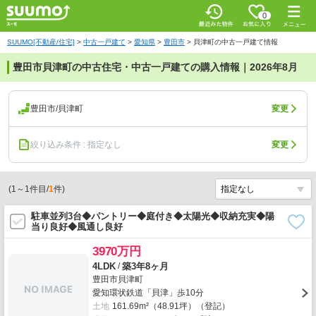
0
SUUMO[不動産/住宅]
>
中古一戸建て
>
愛知県
>
豊田市
>
貝津町の中古一戸建て情報
豊田市貝津町の中古住宅・中古一戸建ての購入情報｜2026年8月
豊田市/貝津町
変更
絞り込み条件 : 指定なし
変更
(
1
～
1
件目/
1
件)
駐車並列3台◆パントリー◆庭付き◆太陽光◆収納充実◆陽
当り良好◆風通し良好
3970万円
/
4LDK
築3年8ヶ月
豊田市貝津町
愛知環状鉄道「貝津」歩10分
土地
161.69m²（48.91坪）（登記）