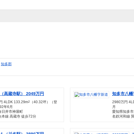
|
知多郡
（高蔵寺駅） 2049万円
知多市八幡
円 4LDK 133.29m
2
（40.32坪）（登
2980万円 4LD
92年6月
月
春日井市神屋町
愛知県知多市
本線 高蔵寺 徒歩72分
名鉄河和線 巽