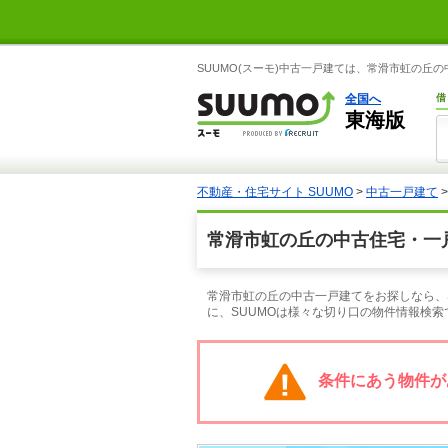
SUUMO(スーモ)中古一戸建ては、常滑市虹の丘
全国へ
借
東海版
不動産・住宅サイト SUUMO
>
中古一戸建て
常滑市虹の丘の中古住宅・一
常滑市虹の丘の中古一戸建てをお探しなら、
に、SUUMOは様々な切り口の物件情報検
条件にあう物件が