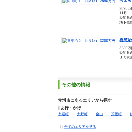
向山町
2890万
11月
愛知県
地下鉄鶴
喜惣治
3280万
愛知県
ＪＲ東海
その他の情報
常滑市にあるエリアから探す
あ行・か行
市場町
大野町
金山
苅屋町
全てのエリアを見る