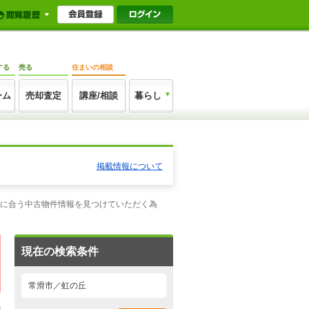
する
売る
住まいの相談
ーム
売却査定
講座/相談
暮らし
掲載情報について
望に合う中古物件情報を見つけていただく為
現在の検索条件
常滑市／虹の丘