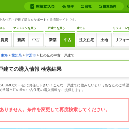
の中古住宅・戸建て購入をサポートする情報サイトです。
りる
マンションを買う
一戸建てを買う
建てる
リフォーム
賃貸
新築
中古
新築
中古
注文住宅
土地
リフォ
>
東海
>
愛知県
>
常滑市
> 虹の丘の中古一戸建て
戸建ての購入情報 検索結果
SUUMO(スーモ)にお任せ下さい！こんな一戸建てに住みたいというあなたのご希
索で常滑市虹の丘の中古住宅の購入情報をご提供します。
ありません。条件を変更して再度検索してください。