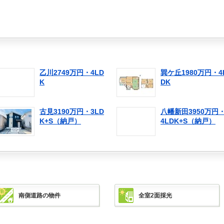
乙川2749万円・4LD
巽ケ丘1980万円・4
K
DK
古見3190万円・3LD
八幡新田3950万円
K+S（納戸）
4LDK+S（納戸）
南側道路の物件
全室2面採光