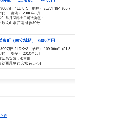
大御堂１（江南駅） 5900万円
5900万円 4LDK+S（納戸） 217.47m
2
（65.7
8坪）（実測） 2006年6月
愛知県丹羽郡大口町大御堂１
名鉄犬山線 江南 徒歩30分
浜富町（南安城駅） 7800万円
7800万円 5LDK+S（納戸） 169.66m
2
（51.3
2坪）（登記） 2010年2月
愛知県安城市浜富町
名鉄西尾線 南安城 徒歩7分
陽ケ丘