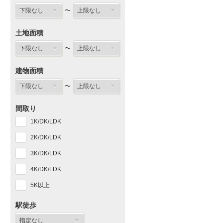
〜
土地面積
〜
建物面積
〜
間取り
1K/DK/LDK
2K/DK/LDK
3K/DK/LDK
4K/DK/LDK
5K以上
駅徒歩