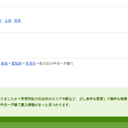
て
|
土地
|
賃貸
>
東海
>
愛知県
>
常滑市
> 虹の丘の中古一戸建て
かりましたか？常滑市虹の丘以外のエリアや駅など、少し条件を変更して物件を検索
た中古一戸建て購入情報がきっと見つかります。