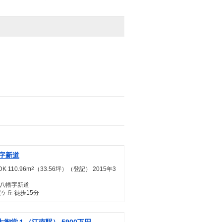
字新道
K 110.96m
2
（33.56坪）（登記） 2015年3
八幡字新道
ケ丘 徒歩15分