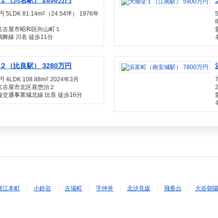
１（川名駅） 2890万円
円 5LDK 81.14m
2
（24.54坪） 1976年
名古屋市昭和区向山町１
舞線 川名 徒歩11分
２（比良駅） 3280万円
円 4LDK 108.88m
2
2024年3月
名古屋市北区喜惣治２
交通事業城北線 比良 徒歩16分
鯉江本町
小鈴谷
古場町
字仲井
北汐見坂
飛香台
大谷朝