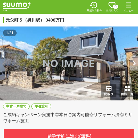
0
元欠町５（男川駅） 3498万円
1/21
中古一戸建て
即引渡可
ご成約キャンペーン実施中◎本日ご案内可能◎リフォーム済◎ミサ
ワホーム施工
見学予約に進む(無料)