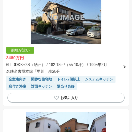
距離が近い
3480万円
6LLDDKK+2S（納戸）
/ 182.18m²（55.10坪）
/ 1995年2月
名鉄名古屋本線「男川」歩28分
全室南向き
閑静な住宅地
トイレ2個以上
システムキッチン
窓付き浴室
対面キッチン
陽当り良好