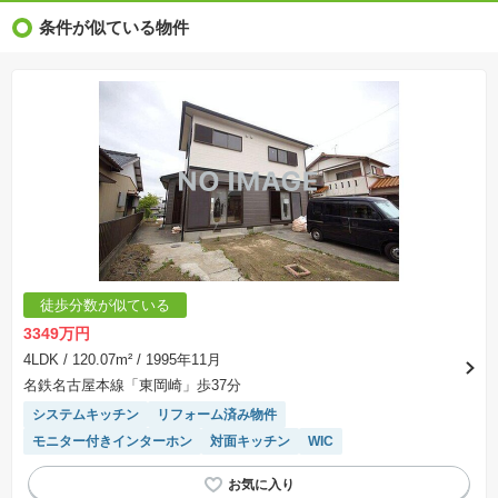
※新着：物件情報が「SUUMO」に掲載された日から１週間表示されます。
条件が似ている物件
※価格更新：物件価格が変更された日から１週間表示されます。
※販売予定物件はすべて、販売開始するまで契約または予約の申込みはできません。
※購入の前には物件内容や契約条件についてご自身で十分な確認をしていただくようにお願い
いたします。
※建築条件土地の情報内に掲載されている、建物プラン例は、土地購入者の設計プランの参考
の一例であって、プランの採用可否は任意です。
※土地（建築条件なし）で「建物プラン例」が表記してある時、そのプラン例は特定の建築請
負会社によるもので、当該建築請負会社以外で建てた場合、同様のものが同価格で建てられる
とは限りません。また建築請負会社を特定するものではありません。
※建築条件付き土地とは、その土地に建築する建物の建築請負契約が、一定期間内に成立する
ことを条件として売買される土地のことをいいます。建築請負契約成立に向けて設計プランを
協議するため、土地購入者が自己の希望する建物の設計協議をするために必要な相当の期間の
交渉期間が設定され、その期間内で希望を満たすプランが実現できたかどうかにより結論を出
します。なお、この期間は概ね3ヶ月程度とされています。納得のいくプランが出来ず、建築請
負契約が成立しない場合、土地売買契約は白紙に戻り、土地契約にかかった代金（土地代金、
手付金など）は名目のいかんに関わらず、全て返却されます。
※課税対象物件の「価格」や「費用等」は消費税込みの「総額表示」で統一しています。
※「本体価格」とは、課税対象物件においては「消費税を除いた建物価格」と「土地価格」の
徒歩分数が似ている
合計額を指します。
※課税対象物件は消費税込みの総額表示のため、不動産広告の販売価格には本体価格の金額は
3349万円
表示されておりません。
※取引にかかる費用：物件の契約手続き、決済、引き渡し時にかかる費用を表示しています。
4LDK
/ 120.07m²
/ 1995年11月
不動産会社によって表記有無が異なるため、ご自身で十分な確認をしていただくようにお願い
名鉄名古屋本線「東岡崎」歩37分
いたします。
※掲載の省エネ性能ラベル内の物件・住棟・号室名称については最新のものに変更されている
システムキッチン
リフォーム済み物件
場合があります。
モニター付きインターホン
対面キッチン
WIC