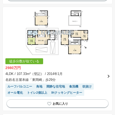
徒歩分数が似ている
2980万円
4LDK
/ 107.33m²（登記）
/ 2014年1月
名鉄名古屋本線「東岡崎」歩29分
ルーフバルコニー
角地
閑静な住宅地
食洗機
吹抜け
オール電化
トイレ2個以上
IHクッキングヒーター
温水洗浄便座
システムキッチン
窓付き浴室
モニター付きインターホン
対面キッチン
陽当り良好
WIC