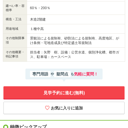
建ぺい率・容
60％・200％
積率
構造・工法
木造2階建
用途地域
１種中高
その他制限事
景観法による規制有、砂防法による規制有、高度地区、が
項
け条例・宅地造成及び特定盛土等規制法
その他概要・
担当者：矢野 樹、設備：公営水道、個別浄化槽、都市ガ
特記事項
ス、駐車場：カースペース
専門用語
疑問点
気軽に質問！
や
も
見学予約に進む(無料)
特徴ピックアップ