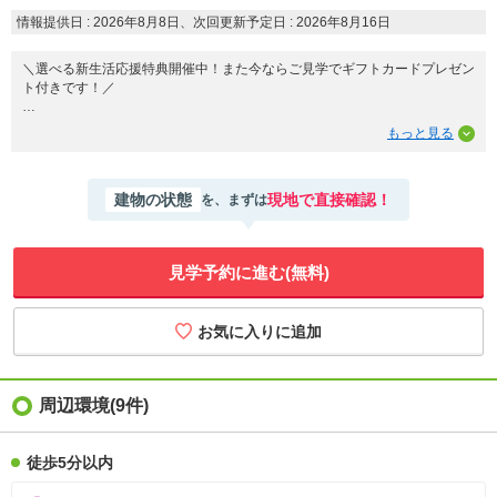
情報提供日 : 2026年8月8日、次回更新予定日 : 2026年8月16日
＼選べる新生活応援特典開催中！また今ならご見学でギフトカードプレゼン
ト付きです！／
写真だけでは分からない陽当たりや周辺環境もぜひ現地でご確認ください☆
女性営業スタッフによるご案内も可能です！お気軽にお申し付けください！
【おすすめポイント】
建物の状態
現地で直接確認！
を、まずは
◆リフォーム済み
◆南向き
◆サワホーム施工の注文住宅
見学予約に進む(無料)
【周辺環境】
◆名鉄名古屋本線 男川駅 バス乗車7分
◆名鉄東岡崎駅 停 徒歩7分 (約550m)
◆根石小学校：徒歩約５分
◆甲山中学校：徒歩約12分
＼お気軽にお問い合わせください！／
周辺環境(9件)
徒歩5分以内