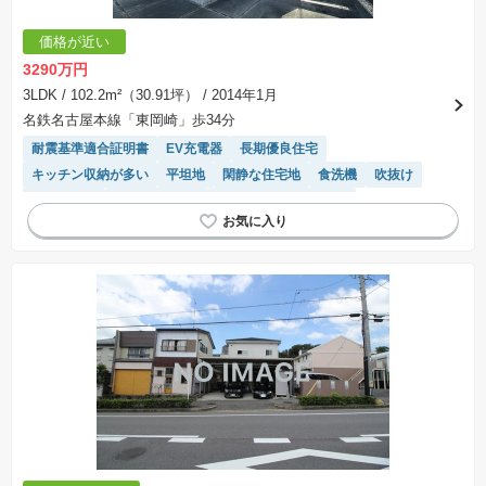
価格が近い
3290万円
3LDK
/ 102.2m²（30.91坪）
/ 2014年1月
名鉄名古屋本線「東岡崎」歩34分
耐震基準適合証明書
EV充電器
長期優良住宅
キッチン収納が多い
平坦地
閑静な住宅地
食洗機
吹抜け
オール電化
トイレ2個以上
IHクッキングヒーター
温水洗浄便座
システムキッチン
窓付き浴室
モニター付きインターホン
対面キッチン
陽当り良好
接面道路の幅が６m以上
WIC