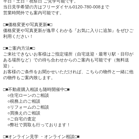
平日・土日・祝祭日 ご見学可能です。
当日見学希望の方はフリーダイヤル0120-780-008まで
営業時間外でも案内可能です。
□■価格変更や写真更新■□
価格変更や写真更新が逸早くわかる『お気に入りに追加』をぜひご
利用ください！
□■ご案内方法■□
ご来社できないお客様はご指定場所（自宅送迎・最寄り駅・目印が
ある場所など）での待ち合わせからのご案内も可能です（無料送
迎）。
お客様のご条件をお聞かせいただければ、こちらの物件と一緒に他
の物件もご案内致します。
□■不動産購入相談も随時開催中□■
○住宅ローンのご相談
○税務上のご相談
○リフォームのご相談
○買換えのご相談
○ご自宅の査定
○弊社で買取も行っております！
□■オンライン見学 ・オンライン相談□■