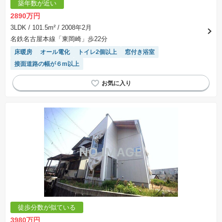
築年数が近い
2890万円
3LDK
/ 101.5m²
/ 2008年2月
名鉄名古屋本線「東岡崎」歩22分
床暖房
オール電化
トイレ2個以上
窓付き浴室
接面道路の幅が６m以上
徒歩分数が似ている
3980万円