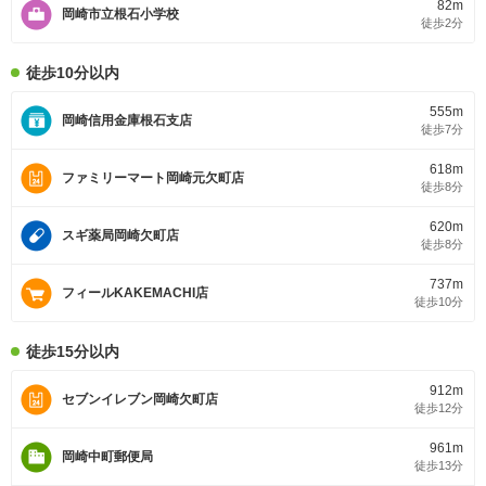
82m
岡崎市立根石小学校
徒歩2分
徒歩10分以内
555m
岡崎信用金庫根石支店
徒歩7分
618m
ファミリーマート岡崎元欠町店
徒歩8分
620m
スギ薬局岡崎欠町店
徒歩8分
737m
フィールKAKEMACHI店
徒歩10分
徒歩15分以内
912m
セブンイレブン岡崎欠町店
徒歩12分
961m
岡崎中町郵便局
徒歩13分