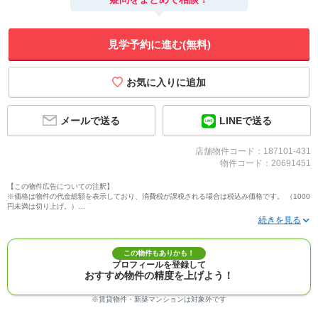
見学予約に進む(無料)
メールで送る
LINEで送る
店舗物件コード：187101-431
物件コード：20691451
【この物件広告についての注釈】
※価格は物件の代金総額を表示しており、消費税が課税される場合は税込み価格です。 （1000
円未満は切り上げ。）
※写真に写っている、またはパース（絵）や間取り図に描かれている家具や車などは、特にコ
メントがない場合、販売価格に含まれません。
※敷地権利が定期借地権のものは価格に権利金を含みます。
※建築条件付き土地価格には、建物価格は含まれません。
この物件もありかも！
※物件情報は、原則として情報提供日の２日前に最終確認した情報です。
プロフィールを登録して
※完成予想図はいずれも外構、植栽、外観等実際のものとは多少異なることがあります。
おすすめ物件の精度を上げよう！
※モデルルーム・モデルハウス・展示場・ショールームの画像の場合、今回販売の物件と異な
る場合があります。
※ＣＧ合成の画像の場合、実際とは多少異なる場合があります。
※賃貸物件・新築マンションは対象外です
※物件特徴：販売戸数が複数の物件は、全ての住戸に該当しない項目もあります。
※完成後１年以上を経過した未入居物件が掲載される場合があります。ご了承ください。