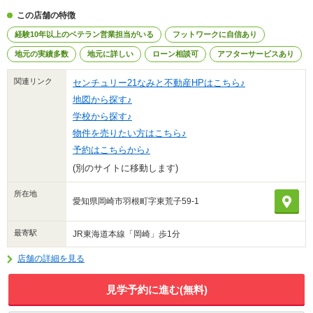
この店舗の特徴
経験10年以上のベテラン営業担当がいる
フットワークに自信あり
地元の実績多数
地元に詳しい
ローン相談可
アフターサービスあり
関連リンク
センチュリー21なみと不動産HPはこちら♪
地図から探す♪
学校から探す♪
物件を売りたい方はこちら♪
予約はこちらから♪
(別のサイトに移動します)
所在地
愛知県岡崎市羽根町字東荒子59‐1
最寄駅
JR東海道本線「岡崎」歩1分
店舗の詳細を見る
見学予約に進む(無料)