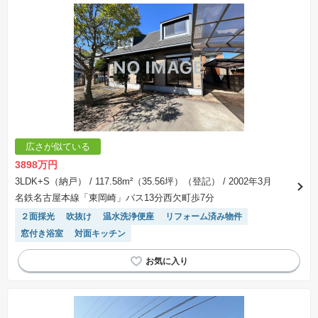
広さが似ている
3898万円
3LDK+S（納戸）
/ 117.58m²（35.56坪）（登記）
/ 2002年3月
名鉄名古屋本線「東岡崎」バス13分西欠町歩7分
２面採光
吹抜け
温水洗浄便座
リフォーム済み物件
窓付き浴室
対面キッチン