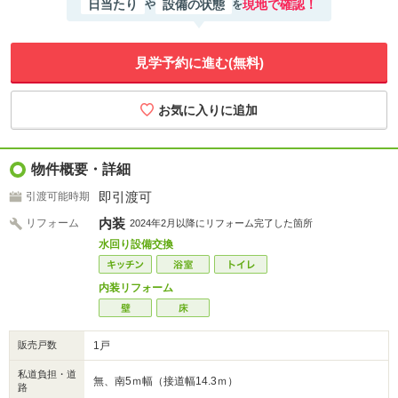
日当たり
設備の状態
現地で確認！
や
を
見学予約に進む(無料)
物件概要・詳細
即引渡可
引渡可能時期
内装
リフォーム
2024年2月以降にリフォーム完了した箇所
水回り設備交換
内装リフォーム
販売戸数
1戸
私道負担・道
無、南5ｍ幅（接道幅14.3ｍ）
路