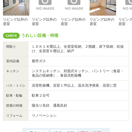
リビング以外の
リビング以外の
リビング以外の
リビング以外の
リビン
居室
居室
居室
居室
居室
うれしい設備・特徴
CHECK
ＬＤＫ１８畳以上、全居室収納、２階建、床下収納、吹抜
間取り
け、全居室６畳以上、納戸
都市ガス
室内設備
システムキッチン、対面式キッチン、パントリー（食器・
キッチン
食品の収納庫）、食器洗乾燥機
浴室乾燥機、浴室１坪以上、温水洗浄便座、浴室に窓
バス・トイレ
駐車２台可
駐車・駐輪
陽当り良好、通風良好
部屋の特徴
リノベーション
リフォーム