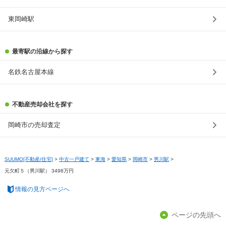
東岡崎駅
最寄駅の沿線から探す
名鉄名古屋本線
不動産売却会社を探す
岡崎市の売却査定
SUUMO[不動産/住宅]
>
中古一戸建て
>
東海
>
愛知県
>
岡崎市
>
男川駅
>
元欠町５（男川駅） 3498万円
情報の見方ページへ
ページの先頭へ