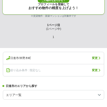
この物件もありかも！
プロフィールを登録して
おすすめ物件の精度を上げよう！
※賃貸物件・新築マンションは対象外です
1
ページ目
(
1
ページ中)
1
日進市/米野木町
変更
絞り込み条件 : 指定なし
変更
日進市のエリアから探す
エリア一覧