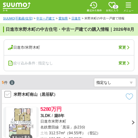
0
SUUMO[不動産/住宅]
>
中古一戸建て
>
愛知県
>
日進市
>
米野木町の中古一戸建て情報
日進市米野木町の中古住宅・中古一戸建ての購入情報｜2026年8月
日進市/米野木町
変更
絞り込み条件 : 指定なし
変更
5
件
米野木町南山（黒笹駅）
5280万円
3LDK
/
築8年
日進市米野木町
名鉄豊田線「黒笹」歩23分
土地
312.57m²（94.55坪）（登記）