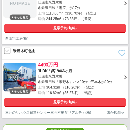
日進市米野木町
名鉄豊田線「黒笹」歩17分
土地
1113.08m²（336.70坪）（登記）
建物
244.25m²（73.88坪）（登記）
見学予約(無料)
自由宅工房(株)
米野木町北山
4490万円
3LDK
/
築19年6ヶ月
日進市米野木町
名鉄豊田線「米野木」バス10分中三本木歩10分
土地
364.32m²（110.20坪）（登記）
建物
116.62m²（35.27坪）（登記）
見学予約(無料)
三井のリハウス日進センター三井不動産リアルティ(株)