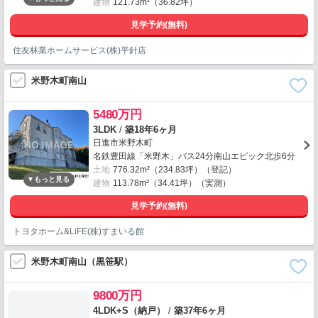
建物
121.73m²（36.82坪）
見学予約(無料)
住友林業ホームサービス(株)平針店
米野木町南山
5480万円
3LDK
/
築18年6ヶ月
日進市米野木町
名鉄豊田線「米野木」バス24分南山エピック北歩6分
土地
776.32m²（234.83坪）（登記）
建物
113.78m²（34.41坪）（実測）
見学予約(無料)
トヨタホーム&LiFE(株)すまいる館
米野木町南山（黒笹駅）
9800万円
4LDK+S（納戸）
/
築37年6ヶ月