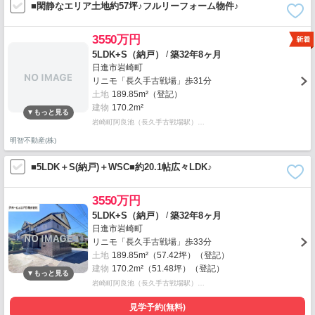
■閑静なエリア土地約57坪♪フルリーフォーム物件♪
3550万円
/
5LDK+S（納戸）
築32年8ヶ月
日進市岩崎町
リニモ「長久手古戦場」歩31分
土地
189.85m²（登記）
建物
170.2m²
岩崎町阿良池（長久手古戦場駅）…
明智不動産(株)
■5LDK＋S(納戸)＋WSC■約20.1帖広々LDK♪
3550万円
/
5LDK+S（納戸）
築32年8ヶ月
日進市岩崎町
リニモ「長久手古戦場」歩33分
土地
189.85m²（57.42坪）（登記）
建物
170.2m²（51.48坪）（登記）
岩崎町阿良池（長久手古戦場駅）…
見学予約(無料)