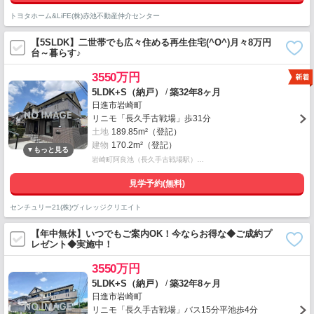
トヨタホーム&LiFE(株)赤池不動産仲介センター
【5SLDK】二世帯でも広々住める再生住宅(^O^)月々8万円
台～暮らす♪
3550万円
/
5LDK+S（納戸）
築32年8ヶ月
日進市岩崎町
リニモ「長久手古戦場」歩31分
土地
189.85m²（登記）
建物
170.2m²（登記）
岩崎町阿良池（長久手古戦場駅）…
見学予約(無料)
センチュリー21(株)ヴィレッジクリエイト
【年中無休】いつでもご案内OK！今ならお得な◆ご成約プ
レゼント◆実施中！
3550万円
/
5LDK+S（納戸）
築32年8ヶ月
日進市岩崎町
リニモ「長久手古戦場」バス15分平池歩4分