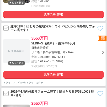
建物
170.2m²
日進市岩崎町の家
見学予約(無料)
建坪51坪！ゆとりの敷地57坪！ワイドな5LDK♪内外装リフォ
ーム済です！
3550万円
/
5LDK+S（納戸）
築32年8ヶ月
日進市岩崎町
リニモ「長久手古戦場」車2.6km
土地
189.85m²（57.42坪）
建物
170.2m²（51.48坪）
岩崎町阿良池 3550万円
見学予約(無料)
ミライノスマイル(株)ミライノカタチ
2026年4月内外装リフォーム完了！陽当たり良好5SLDK！駐
車2台可！
3550万円