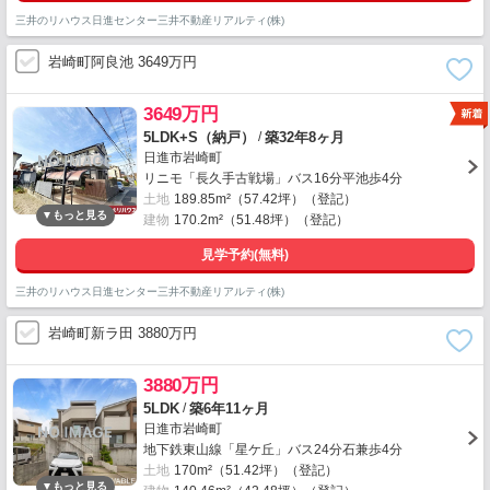
三井のリハウス日進センター三井不動産リアルティ(株)
岩崎町阿良池 3649万円
3649万円
/
5LDK+S（納戸）
築32年8ヶ月
日進市岩崎町
リニモ「長久手古戦場」バス16分平池歩4分
土地
189.85m²（57.42坪）（登記）
建物
170.2m²（51.48坪）（登記）
見学予約(無料)
三井のリハウス日進センター三井不動産リアルティ(株)
岩崎町新ラ田 3880万円
3880万円
/
5LDK
築6年11ヶ月
日進市岩崎町
地下鉄東山線「星ケ丘」バス24分石兼歩4分
土地
170m²（51.42坪）（登記）