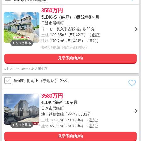
3550万円
/
5LDK+S（納戸）
築32年8ヶ月
日進市岩崎町
リニモ「長久手古戦場」歩31分
土地
189.85m²（57.42坪）（登記）
建物
170.2m²（51.48坪）（登記）
岩崎町阿良池（長久手古戦場駅）…
見学予約(無料)
(株)アイデムホーム名古屋東店
岩崎町北高上（赤池駅） 358…
3580万円
/
4LDK
築9年10ヶ月
日進市岩崎町
地下鉄鶴舞線「赤池」歩33分
土地
165.3m²（50.00坪）（登記）
建物
99.36m²（30.05坪）（登記）
見学予約(無料)