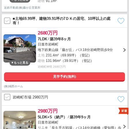
建物
91.1m²
近鉄不動産(株)藤が丘営業所
■土地69.99坪、建物39.91坪の7ＤＫの居宅、10坪以上の庭
有！
2680万円
/
7LDK
築39年8ヶ月
日進市岩崎町
地下鉄東山線「藤が丘」バス18分岩崎野田歩9分
土地
231.4m²（69.99坪）（登記）
建物
131.96m²（39.91坪）（登記）
岩崎町神明 2680万円
見学予約(無料)
(株)城西ホーム
岩崎町市場 2980万円
2980万円
/
5LDK+S（納戸）
築39年9ヶ月
日進市岩崎町
リニモ「長久手古戦場」バス14分岩崎橋（愛知県）歩