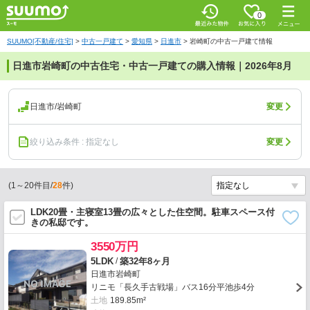
0
SUUMO[不動産/住宅]
>
中古一戸建て
>
愛知県
>
日進市
>
岩崎町の中古一戸建て情報
日進市岩崎町の中古住宅・中古一戸建ての購入情報｜2026年8月
日進市/岩崎町
変更
絞り込み条件 : 指定なし
変更
(
1
～
20
件目/
28
件)
LDK20畳・主寝室13畳の広々とした住空間。駐車スペース付
きの私邸です。
3550万円
/
5LDK
築32年8ヶ月
日進市岩崎町
リニモ「長久手古戦場」バス16分平池歩4分
土地
189.85m²