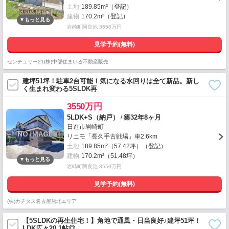
土地
189.85m²（登記）
建物
170.2m²（登記）
岩崎町阿良池 3550万円
見学予約(無料)
センチュリー21(株)中部住まいる不動産販売
建坪51坪！駐車2台可能！気になる水回りは全て新品。新し
く生まれ変わる5SLDK再
3550万円
/
5LDK+S（納戸）
築32年8ヶ月
日進市岩崎町
リニモ「長久手古戦場」車2.6km
土地
189.85m²（57.42坪）（登記）
建物
170.2m²（51.48坪）
岩崎町阿良池 3550万円
見学予約(無料)
(株)カチタス名古屋店北エリア
【5SLDKの再生住宅！】角地で通風・日当良好♪建坪51坪！
LDK広々20.1帖◎