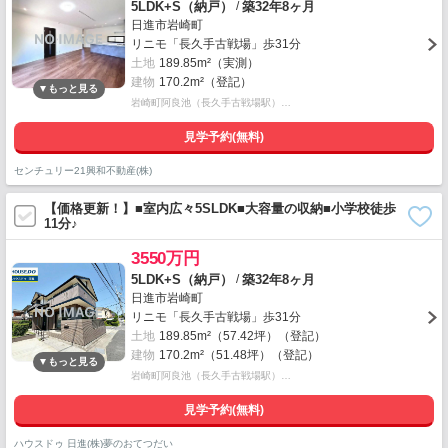
/
5LDK+S（納戸）
築32年8ヶ月
日進市岩崎町
リニモ「長久手古戦場」歩31分
土地
189.85m²（実測）
建物
170.2m²（登記）
岩崎町阿良池（長久手古戦場駅）…
見学予約(無料)
センチュリー21興和不動産(株)
【価格更新！】■室内広々5SLDK■大容量の収納■小学校徒歩
11分♪
3550万円
/
5LDK+S（納戸）
築32年8ヶ月
日進市岩崎町
リニモ「長久手古戦場」歩31分
土地
189.85m²（57.42坪）（登記）
建物
170.2m²（51.48坪）（登記）
岩崎町阿良池（長久手古戦場駅）…
見学予約(無料)
ハウスドゥ 日進(株)夢のおてつだい