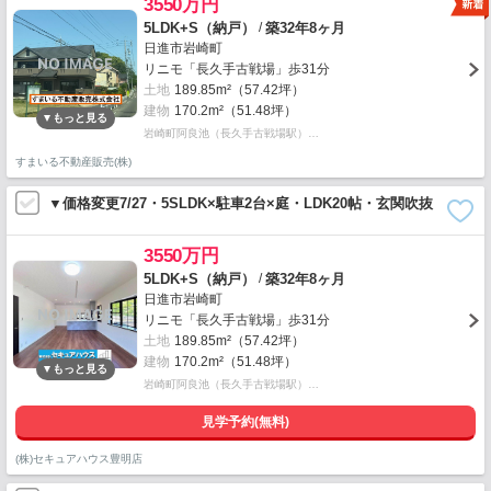
3550万円
/
5LDK+S（納戸）
築32年8ヶ月
日進市岩崎町
リニモ「長久手古戦場」歩31分
土地
189.85m²（57.42坪）
建物
170.2m²（51.48坪）
岩崎町阿良池（長久手古戦場駅）…
すまいる不動産販売(株)
▼価格変更7/27・5SLDK×駐車2台×庭・LDK20帖・玄関吹抜
3550万円
/
5LDK+S（納戸）
築32年8ヶ月
日進市岩崎町
リニモ「長久手古戦場」歩31分
土地
189.85m²（57.42坪）
建物
170.2m²（51.48坪）
岩崎町阿良池（長久手古戦場駅）…
見学予約(無料)
(株)セキュアハウス豊明店