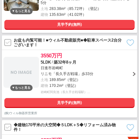
5分
土地
283.38m²（85.72坪）（登記）
建物
135.63m²（41.02坪）
見学予約(無料)
お盆も内覧可能！■ウィル不動産販売■◆駐車スペース2台分
ございます！
3550万円
/
5LDK
築32年8ヶ月
日進市岩崎町
リニモ「長久手古戦場」歩33分
土地
189.85m²（登記）
建物
170.2m²（登記）
岩崎町阿良池（長久手古戦場駅）…
見学予約(無料)
(株)ウィル御器所営業所
◆建物170平米の大空間◆５LDK＋S◆リフォーム済み物
件！