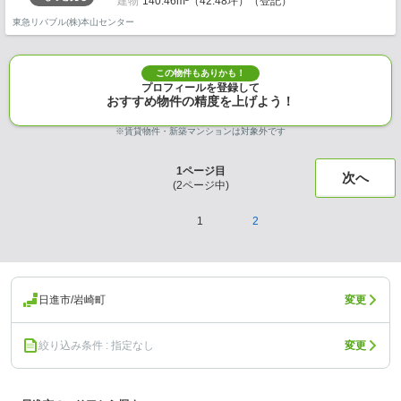
建物
140.46m²（42.48坪）（登記）
東急リバブル(株)本山センター
この物件もありかも！
プロフィールを登録して
おすすめ物件の精度を上げよう！
※賃貸物件・新築マンションは対象外です
1
ページ目
次へ
(
2
ページ中)
1
2
日進市/岩崎町
変更
絞り込み条件 : 指定なし
変更