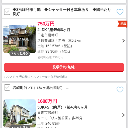
◆2沿線利用可能 ◆シャッター付き車庫あり ◆陽当たり
良好
750万円
/
4LDK
築45年6ヶ月
日進市岩崎町
名鉄豊田線「赤池」車5.2km
土地
152.57m²（登記）
建物
93.36m²（登記）
岩崎町石兼 750万円
見学予約(無料)
ハウスドゥ 天白焼山ベルフィールド住宅情報(株)
岩崎町竹ノ山（杁ヶ池公園駅） …
1680万円
/
5DK+S（納戸）
築40年6ヶ月
日進市岩崎町
リニモ「杁ヶ池公園」歩39分
土地
240.83m²