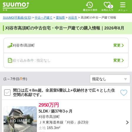
0
SUUMO[不動産/住宅]
>
中古一戸建て
>
愛知県
>
刈谷市
>
高須町の中古一戸建て情報
刈谷市高須町の中古住宅・中古一戸建ての購入情報｜2026年8月
刈谷市/高須町
変更
絞り込み条件 : 指定なし
変更
(
1
～
7
件目/
7
件)
間口は広々8m超。全居室6畳以上+収納付きで広々とした住
空間の私邸です。
2950万円
/
5LDK
築37年3ヶ月
刈谷市高須町
ＪＲ東海道本線「刈谷」歩23分
土地
165.3m²