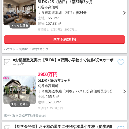
/
5LDK+2S（納戸）
築37年3ヶ月
刈谷市高須町
ＪＲ東海道本線「刈谷」歩24分
土地
165.3m²
建物
157.33m²
高須町１（刈谷駅） 2950万…
見学予約(無料)
ハウスドゥ 刈谷R155(株)エネチタ
■お部屋数充実の【5LDK】■双葉小学校まで徒歩6分■カーポ
ート付
2950万円
/
5LDK
築37年3ヶ月
刈谷市高須町
ＪＲ東海道本線「刈谷」バス18分高須町艮歩3分
土地
165.3m²
建物
157.33m²
高須町１ 2950万円
家デパ知立店松屋不動産販売(株)
【見学会開催】お子様の通学に便利な双葉小学校（徒歩約8