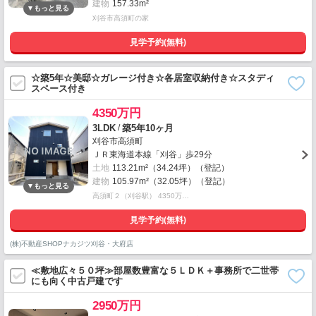
建物
157.33m²
刈谷市高須町の家
見学予約(無料)
☆築5年☆美邸☆ガレージ付き☆各居室収納付き☆スタディ
スペース付き
4350万円
/
3LDK
築5年10ヶ月
刈谷市高須町
ＪＲ東海道本線「刈谷」歩29分
土地
113.21m²（34.24坪）（登記）
建物
105.97m²（32.05坪）（登記）
高須町２（刈谷駅） 4350万…
見学予約(無料)
(株)不動産SHOPナカジツ刈谷・大府店
≪敷地広々５０坪≫部屋数豊富な５ＬＤＫ＋事務所で二世帯
にも向く中古戸建です
2950万円