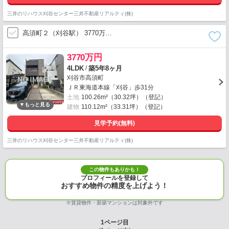
三井のリハウス刈谷センター三井不動産リアルティ(株)
高須町２（刈谷駅） 3770万…
3770万円
/
4LDK
築5年8ヶ月
刈谷市高須町
ＪＲ東海道本線「刈谷」歩31分
土地
100.26m²（30.32坪）（登記）
建物
110.12m²（33.31坪）（登記）
見学予約(無料)
三井のリハウス刈谷センター三井不動産リアルティ(株)
この物件もありかも！
プロフィールを登録して
おすすめ物件の精度を上げよう！
※賃貸物件・新築マンションは対象外です
1
ページ目