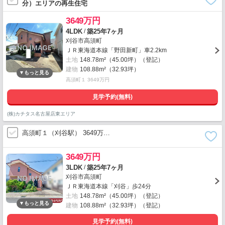
分）エリアの再生住宅
3649万円
/
4LDK
築25年7ヶ月
刈谷市高須町
ＪＲ東海道本線「野田新町」車2.2km
土地
148.78m²（45.00坪）（登記）
建物
108.88m²（32.93坪）
高須町１ 3649万円
見学予約(無料)
(株)カチタス名古屋店東エリア
高須町１（刈谷駅） 3649万…
3649万円
/
3LDK
築25年7ヶ月
刈谷市高須町
ＪＲ東海道本線「刈谷」歩24分
土地
148.78m²（45.00坪）（登記）
建物
108.88m²（32.93坪）（登記）
見学予約(無料)