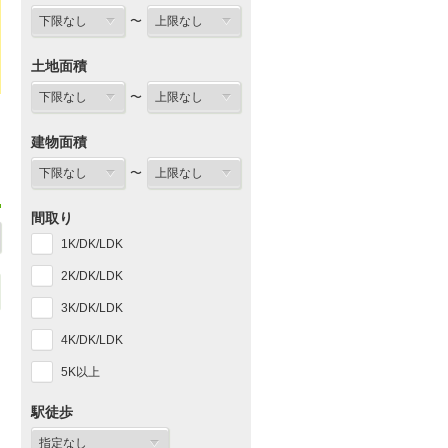
〜
土地面積
〜
建物面積
〜
間取り
1K/DK/LDK
2K/DK/LDK
3K/DK/LDK
4K/DK/LDK
5K以上
駅徒歩