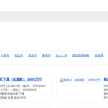
|
大府市
|
知立市
|
高浜市
|
豊明市
|
みよし市
|
愛知郡東郷町
|
知多郡
町下通（佐屋駅） 5800万円
島
0万円 12LDK+3S（納戸） 370.82m
2
23
2.17坪）（登記） 1976年9月
96
県愛西市落合町下通
愛
西線 佐屋 徒歩25分
地