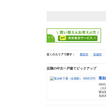
近くのエリアで探す：
豊田市
|
安城市
近隣の中古一戸建てピックアップ
落合
580
（11
愛知
名鉄尾