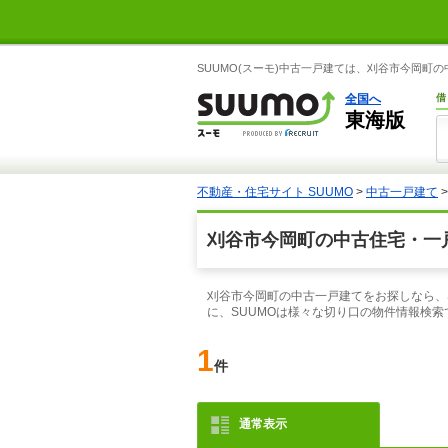
SUUMO(スーモ)中古一戸建ては、刈谷市今岡町
全国へ
借
東海版
不動産・住宅サイト SUUMO
>
中古一戸建て
刈谷市今岡町の中古住宅・一
刈谷市今岡町の中古一戸建てをお探しなら、
に、SUUMOは様々な切り口の物件情報検
1
件
通常表示