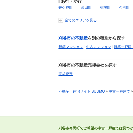
あ行・か行
井ケ谷町
泉田町
稲場町
今岡町
全てのエリアを見る
刈谷市の不動産
を別の種別から探す
新築マンション
|
中古マンション
|
新築一戸建
刈谷市の不動産売却会社を探す
売却査定
不動産・住宅サイト SUUMO
>
中古一戸建て
刈谷市今岡町でご希望の中古一戸建ては見つ