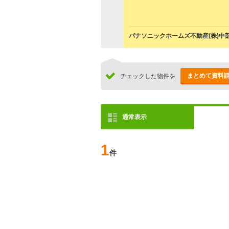
パナソニックホームズ不動産(株)中
まとめて資料
チェックした物件を
通常表示
1
件