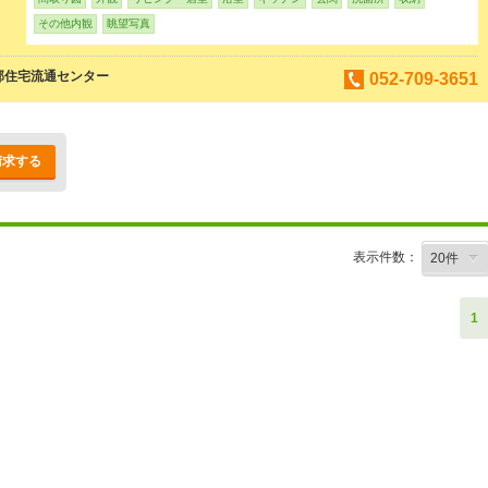
その他内観
眺望写真
部住宅流通センター
052-709-3651
請求する
表示件数：
1