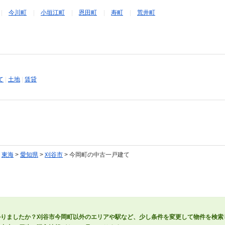
今川町
小垣江町
恩田町
寿町
荒井町
て
|
土地
|
賃貸
>
東海
>
愛知県
>
刈谷市
> 今岡町の中古一戸建て
かりましたか？刈谷市今岡町以外のエリアや駅など、少し条件を変更して物件を検索