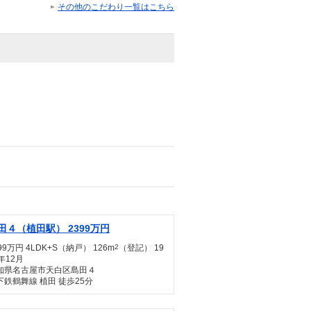
その他のこだわり一覧はこちら
田４（植田駅） 2399万円
99万円 4LDK+S（納戸） 126m
2
（登記） 19
年12月
知県名古屋市天白区島田４
下鉄鶴舞線 植田 徒歩25分