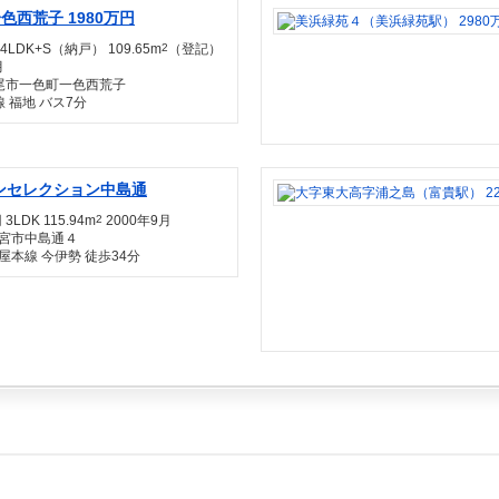
色西荒子 1980万円
 4LDK+S（納戸） 109.65m
2
（登記）
月
尾市一色町一色西荒子
 福地 バス7分
ンセレクション中島通
 3LDK 115.94m
2
2000年9月
宮市中島通４
屋本線 今伊勢 徒歩34分