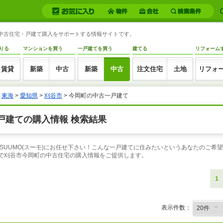
の中古住宅・戸建て購入をサポートする情報サイトです。
りる
マンションを買う
一戸建てを買う
建てる
リフォーム
賃貸
新築
中古
新築
中古
注文住宅
土地
リフォ
>
東海
>
愛知県
>
刈谷市
> 今岡町の中古一戸建て
戸建ての購入情報 検索結果
SUUMO(スーモ)にお任せ下さい！こんな一戸建てに住みたいというあなたのご希
索で刈谷市今岡町の中古住宅の購入情報をご提供します。
1
表示件数：