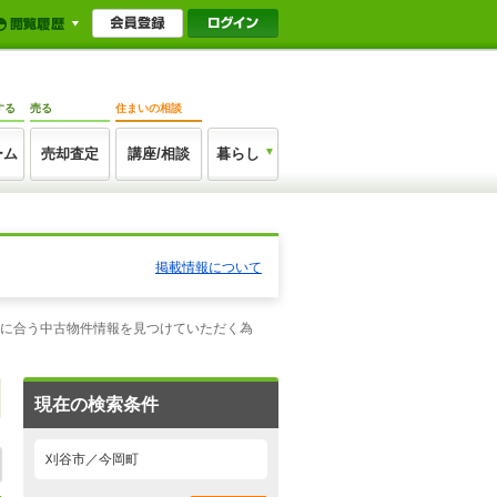
する
売る
住まいの相談
ーム
売却査定
講座/相談
暮らし
掲載情報について
望に合う中古物件情報を見つけていただく為
現在の検索条件
刈谷市／今岡町