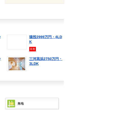
D
猿投2999万円・4LD
K
新着
D
三河高浜2750万円・
3LDK
角地