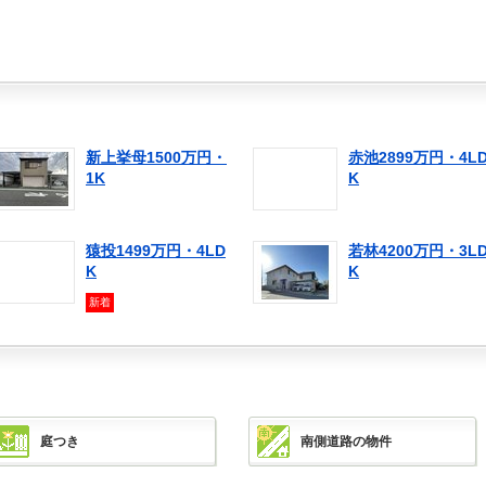
新上挙母1500万円・
赤池2899万円・4L
1K
K
猿投1499万円・4LD
若林4200万円・3L
K
K
新着
庭つき
南側道路の物件