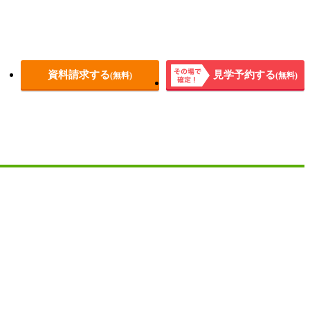
資料請求する
見学予約する
(無料)
(無料)
その場
で確
定！