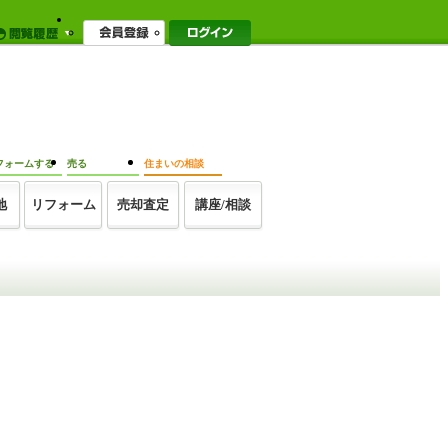
フォームする
売る
住まいの相談
地
リフォーム
売却査定
講座/相談