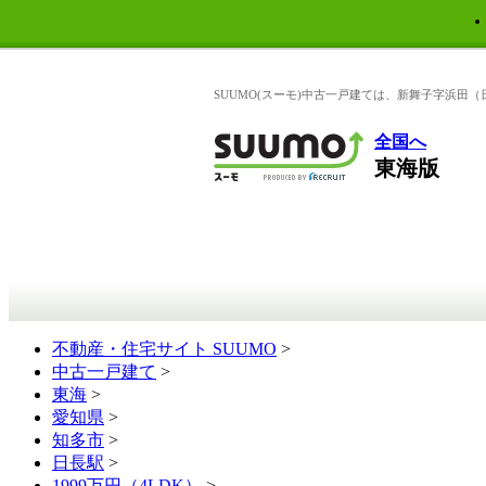
SUUMO(スーモ)中古一戸建ては、新舞子字浜田
全国へ
東海版
不動産・住宅サイト SUUMO
>
中古一戸建て
>
東海
>
愛知県
>
知多市
>
日長駅
>
1999万円（4LDK）
>