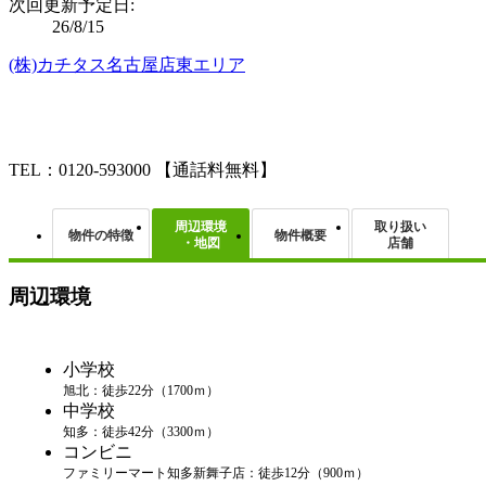
次回更新予定日:
26/8/15
(株)カチタス名古屋店東エリア
TEL：0120-593000
【通話料無料】
周辺環境
取り扱い
物件の特徴
物件概要
・地図
店舗
周辺環境
小学校
旭北：徒歩22分（1700ｍ）
中学校
知多：徒歩42分（3300ｍ）
コンビニ
ファミリーマート知多新舞子店：徒歩12分（900ｍ）