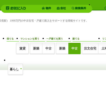
（日長駅） 1999万円の中古住宅・戸建て購入をサポートする情報サイトです。
借りる
マンションを買う
一戸建てを買う
建てる
リ
賃貸
新築
中古
新築
中古
注文住宅
土
暮らし