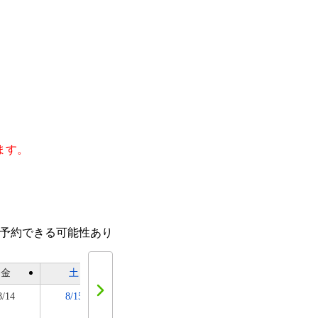
ます。
。
。
話予約できる可能性あり
金
土
日
月
火
8/14
8/15
8/16
8/17
8/18