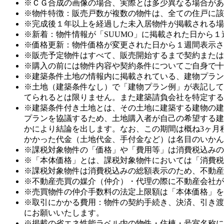
※ＣＧ合成の画像の場合、実際とは多少異なる場合があ
※物件特徴：販売戸数が複数の物件は、全ての住戸に該
※完成後１年以上を経過した未入居物件が掲載される場
※新着：物件情報が「SUUMO」に掲載された日から
※価格更新：物件価格が変更された日から１週間表示さ
※販売予定物件はすべて、販売開始するまで契約または
※購入の前には物件内容や契約条件についてご自身で十
※建築条件土地の情報内に掲載されている、建物プラン
※土地（建築条件なし）で「建物プラン例」が表記して
てられるとは限りません。また建築請負会社を特定する
※建築条件付き土地とは、その土地に建築する建物の建
プランを協議するため、土地購入者が自己の希望する建
かにより結論を出します。なお、この期間は概ね3ヶ月
かかった代金（土地代金、手付金など）は名目のいかん
※課税対象物件の「価格」や「費用等」は消費税込みの
※「本体価格」とは、課税対象物件においては「消費税
※課税対象物件は消費税込みの総額表示のため、不動産
※不動産売買の媒介（仲介）・代理の際に不動産会社が
※売買物件の仲介手数料の法定上限額は「本体価格」を
※取引にかかる費用：物件の契約手続き、決済、引き渡
にお願いいたします。
※掲載の省エネ性能ラベル内の物件・住棟・号室名称に