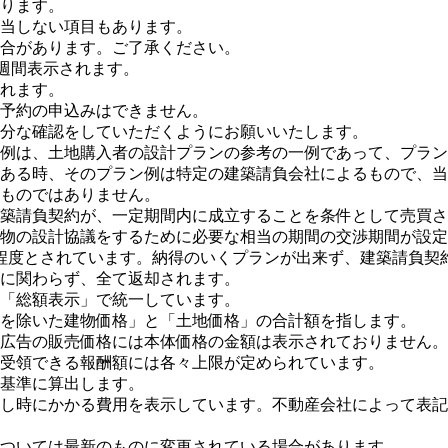
ります。
当しない項目もあります。
合があります。ご了承ください。
１週間表示されます。
れます。
予約の申込みはできません。
分な確認をしていただくようにお願いいたします。
例は、土地購入者の設計プランの参考の一例であって、プラン
ある時、そのプラン例は特定の建築請負会社によるもので、当
ものではありません。
築請負契約が、一定期間内に成立することを条件として売買さ
物の設計協議をするために必要な相当の期間の交渉期間が設定
程度とされています。納得のいくプランが出来ず、建築請負契
に関わらず、全て返却されます。
「総額表示」で統一しています。
を除いた建物価格」と「土地価格」の合計額を指します。
広告の販売価格には本体価格の金額は表示されておりません。
受領できる報酬額には各々上限が定められています。
基準に算出します。
し時にかかる費用を表示しています。不動産会社によって表記
ついては最新のものに変更されている場合があります。