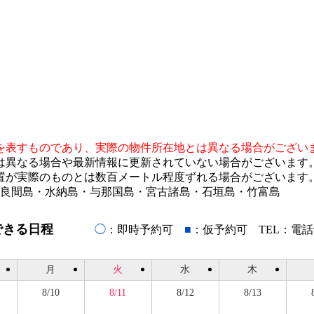
を表すものであり、実際の物件所在地とは異なる場合がござい
は異なる場合や最新情報に更新されていない場合がございます
置が実際のものとは数百メートル程度ずれる場合がございます
多良間島・水納島・与那国島・宮古諸島・石垣島・竹富島
できる日程
◯
：即時予約可
■
：仮予約可 TEL：電
月
火
水
木
8/10
8/11
8/12
8/13