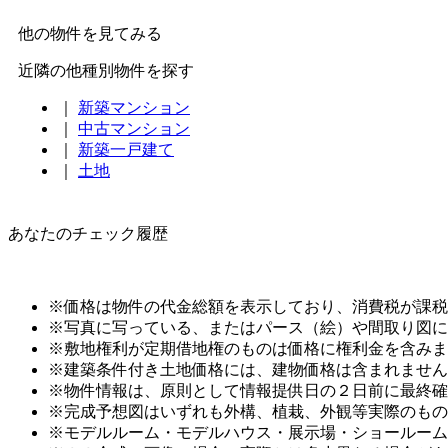
他の物件を見てみる
近隣の他種別物件を探す
｜
新築マンション
｜
中古マンション
｜
新築一戸建て
｜
土地
あなたのチェック履歴
※価格は物件の代金総額を表示しており、消費税が課税さ
※写真に写っている、またはパース（絵）や間取り図に
※敷地権利が定期借地権のものは価格に権利金を含みま
※建築条件付き土地価格には、建物価格は含まれません
※物件情報は、原則として情報提供日の２日前に最終確
※完成予想図はいずれも外構、植栽、外観等実際のもの
※モデルルーム・モデルハウス・展示場・ショールーム