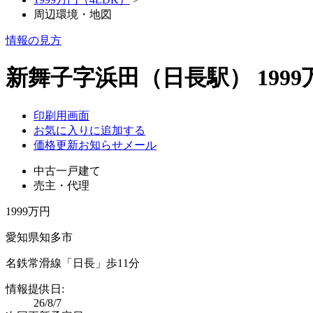
周辺環境・地図
情報の見方
新舞子字浜田（日長駅） 199
印刷用画面
お気に入りに追加する
価格更新お知らせメール
中古一戸建て
売主・代理
1999万円
愛知県知多市
名鉄常滑線「日長」歩11分
情報提供日:
26/8/7