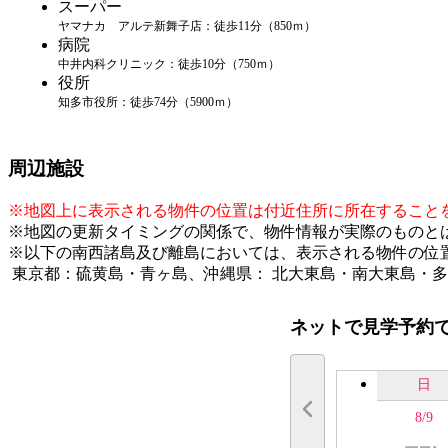
スーパー
ヤマナカ アルテ新舞子店：徒歩11分（850ｍ）
病院
中井内科クリニック：徒歩10分（750ｍ）
役所
知多市役所：徒歩74分（5900ｍ）
周辺施設
※地図上に表示される物件の位置は付近住所に所在すること
※地図の更新タイミングの関係で、物件情報が実際のものと
※以下の南西諸島及び離島においては、表示される物件の位
東京都：硫黄島・青ヶ島、沖縄県： 北大東島・南大東島・
ネットで見学予約
日
8/9