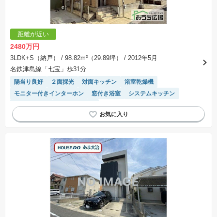
距離が近い
2480万円
3LDK+S（納戸）
/ 98.82m²（29.89坪）
/ 2012年5月
名鉄津島線「七宝」歩31分
陽当り良好
２面採光
対面キッチン
浴室乾燥機
モニター付きインターホン
窓付き浴室
システムキッチン
閑静な住宅地
トイレ2個以上