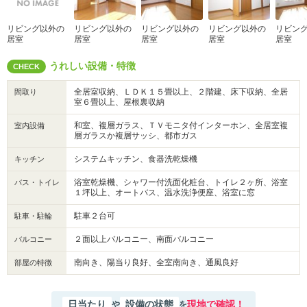
リビング以外の
リビング以外の
リビング以外の
リビング以外の
リビン
居室
居室
居室
居室
居室
うれしい設備・特徴
CHECK
全居室収納、ＬＤＫ１５畳以上、２階建、床下収納、全居
間取り
室６畳以上、屋根裏収納
和室、複層ガラス、ＴＶモニタ付インターホン、全居室複
室内設備
層ガラスか複層サッシ、都市ガス
システムキッチン、食器洗乾燥機
キッチン
浴室乾燥機、シャワー付洗面化粧台、トイレ２ヶ所、浴室
バス・トイレ
１坪以上、オートバス、温水洗浄便座、浴室に窓
駐車２台可
駐車・駐輪
２面以上バルコニー、南面バルコニー
バルコニー
南向き、陽当り良好、全室南向き、通風良好
部屋の特徴
日当たり
設備の状態
現地で確認！
や
を