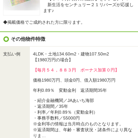
新生活をセンチュリー２１リバーズが応援し
ます♪
◆掲載価格でご成約された方に限ります。
その他物件特徴
支払い例
4LDK・土地134.60m2・建物107.50m2
【1980万円の場合】
【毎月５４，８８３円 ボーナス加算０円】
価格1980万円、頭金0円、借入額1980万円
年利0.89％ 変動金利 返済期間35年
・紹介金融機関／JAあいち海部
・返済期間／35年
・利率／年利0.89％（変動金利）
・事務手数料／55000円
※金利等の情報は当月時点のものとなります。
※返済期間は、年齢・審査状況・諸条件により異な
りま…