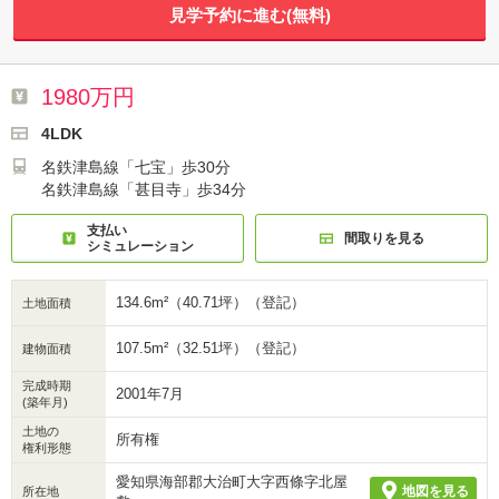
見学予約に進む(無料)
1980万円
4LDK
名鉄津島線「七宝」歩30分
名鉄津島線「甚目寺」歩34分
支払い
間取りを見る
シミュレーション
134.6m²（40.71坪）（登記）
土地面積
107.5m²（32.51坪）（登記）
建物面積
完成時期
2001年7月
(築年月)
土地の
所有権
権利形態
愛知県海部郡大治町大字西條字北屋
地図を見る
所在地