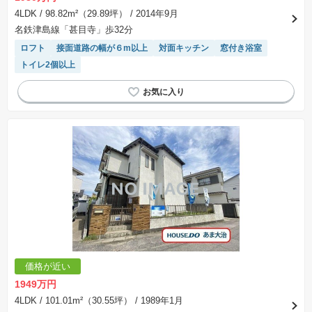
4LDK
/ 98.82m²（29.89坪）
/ 2014年9月
名鉄津島線「甚目寺」歩32分
ロフト
接面道路の幅が６m以上
対面キッチン
窓付き浴室
トイレ2個以上
価格が近い
1949万円
4LDK
/ 101.01m²（30.55坪）
/ 1989年1月