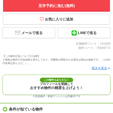
見学予約に進む(無料)
メールで送る
LINEで送る
店舗物件コード：141836
物件コード：76688772
【この物件広告についての注釈】
※価格は物件の代金総額を表示しており、消費税が課税される場合は税込み価格です。 （1000
円未満は切り上げ。）
※写真に写っている、またはパース（絵）や間取り図に描かれている家具や車などは、特にコ
メントがない場合、販売価格に含まれません。
※敷地権利が定期借地権のものは価格に権利金を含みます。
※建築条件付き土地価格には、建物価格は含まれません。
この物件もありかも！
※物件情報は、原則として情報提供日の２日前に最終確認した情報です。
プロフィールを登録して
※完成予想図はいずれも外構、植栽、外観等実際のものとは多少異なることがあります。
おすすめ物件の精度を上げよう！
※モデルルーム・モデルハウス・展示場・ショールームの画像の場合、今回販売の物件と異な
る場合があります。
※ＣＧ合成の画像の場合、実際とは多少異なる場合があります。
※賃貸物件・新築マンションは対象外です
※物件特徴：販売戸数が複数の物件は、全ての住戸に該当しない項目もあります。
※完成後１年以上を経過した未入居物件が掲載される場合があります。ご了承ください。
※新着：物件情報が「SUUMO」に掲載された日から１週間表示されます。
条件が似ている物件
※価格更新：物件価格が変更された日から１週間表示されます。
※販売予定物件はすべて、販売開始するまで契約または予約の申込みはできません。