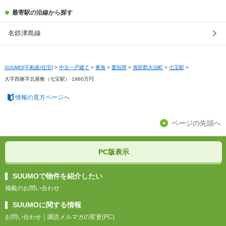
最寄駅の沿線から探す
名鉄津島線
SUUMO[不動産/住宅]
>
中古一戸建て
>
東海
>
愛知県
>
海部郡大治町
>
七宝駅
>
大字西條字北屋敷（七宝駅） 1980万円
情報の見方ページへ
ページの先頭へ
PC版表示
SUUMOで物件を紹介したい
掲載のお問い合わせ
SUUMOに関する情報
お問い合わせ
｜
購読メルマガの変更(PC)