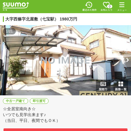
0
大字西條字北屋敷（七宝駅） 1980万円
1/21
中古一戸建て
即引渡可
☆全居室南向き☆
いつでも見学出来ます♪
（当日、平日、夜間でもＯＫ）