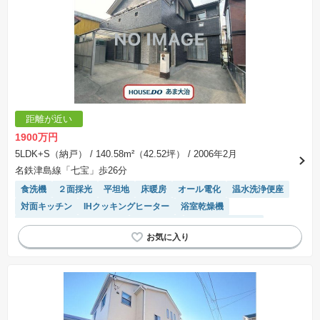
距離が近い
1900万円
5LDK+S（納戸）
/ 140.58m²（42.52坪）
/ 2006年2月
名鉄津島線「七宝」歩26分
食洗機
２面採光
平坦地
床暖房
オール電化
温水洗浄便座
対面キッチン
IHクッキングヒーター
浴室乾燥機
モニター付きインターホン
窓付き浴室
システムキッチン
トイレ2個以上