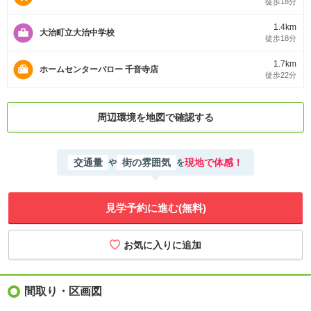
徒歩18分
1.4km
大治町立大治中学校
徒歩18分
1.7km
ホームセンターバロー 千音寺店
徒歩22分
周辺環境を地図で確認する
交通量
街の雰囲気
現地で体感！
や
を
見学予約に進む(無料)
間取り・区画図