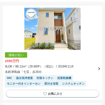
※購入の前には物件内容や契約条件についてご自身で十分な確認をしていただくようにお願い
いたします。
※建築条件土地の情報内に掲載されている、建物プラン例は、土地購入者の設計プランの参考
の一例であって、プランの採用可否は任意です。
※土地（建築条件なし）で「建物プラン例」が表記してある時、そのプラン例は特定の建築請
負会社によるもので、当該建築請負会社以外で建てた場合、同様のものが同価格で建てられる
とは限りません。また建築請負会社を特定するものではありません。
※建築条件付き土地とは、その土地に建築する建物の建築請負契約が、一定期間内に成立する
ことを条件として売買される土地のことをいいます。建築請負契約成立に向けて設計プランを
協議するため、土地購入者が自己の希望する建物の設計協議をするために必要な相当の期間の
交渉期間が設定され、その期間内で希望を満たすプランが実現できたかどうかにより結論を出
します。なお、この期間は概ね3ヶ月程度とされています。納得のいくプランが出来ず、建築請
負契約が成立しない場合、土地売買契約は白紙に戻り、土地契約にかかった代金（土地代金、
手付金など）は名目のいかんに関わらず、全て返却されます。
※課税対象物件の「価格」や「費用等」は消費税込みの「総額表示」で統一しています。
※「本体価格」とは、課税対象物件においては「消費税を除いた建物価格」と「土地価格」の
価格が近い
合計額を指します。
※課税対象物件は消費税込みの総額表示のため、不動産広告の販売価格には本体価格の金額は
2090万円
表示されておりません。
※取引にかかる費用：物件の契約手続き、決済、引き渡し時にかかる費用を表示しています。
4LDK
/ 98.12m²（29.68坪）（登記）
/ 2019年11月
不動産会社によって表記有無が異なるため、ご自身で十分な確認をしていただくようにお願い
名鉄津島線「七宝」歩26分
いたします。
※掲載の省エネ性能ラベル内の物件・住棟・号室名称については最新のものに変更されている
WIC
温水洗浄便座
対面キッチン
浴室乾燥機
場合があります。
モニター付きインターホン
窓付き浴室
システムキッチン
トイレ2個以上