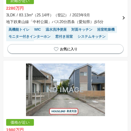
距離が近い
2280万円
3LDK
/ 83.13m²（25.14坪）（登記）
/ 2023年9月
地下鉄東山線「中村公園」バス20分西条（愛知県）歩5分
高機能トイレ
WIC
温水洗浄便座
対面キッチン
浴室乾燥機
モニター付きインターホン
窓付き浴室
システムキッチン
トイレ2個以上
価格が近い
1980万円