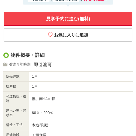
見学予約に進む(無料)
物件概要・詳細
即引渡可
引渡可能時期
販売戸数
1戸
総戸数
1戸
私道負担・道
無、南4.1ｍ幅
路
建ぺい率・容
60％・200％
積率
構造・工法
木造2階建
用途地域
１種住居