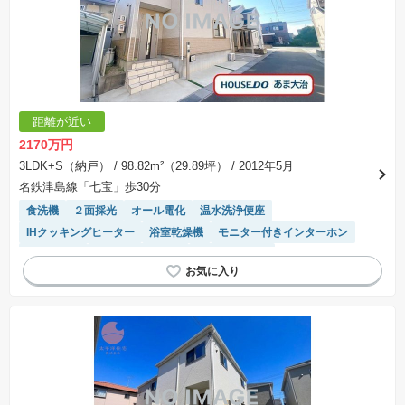
距離が近い
2170万円
3LDK+S（納戸）
/ 98.82m²（29.89坪）
/ 2012年5月
名鉄津島線「七宝」歩30分
食洗機
２面採光
オール電化
温水洗浄便座
IHクッキングヒーター
浴室乾燥機
モニター付きインターホン
窓付き浴室
システムキッチン
トイレ2個以上