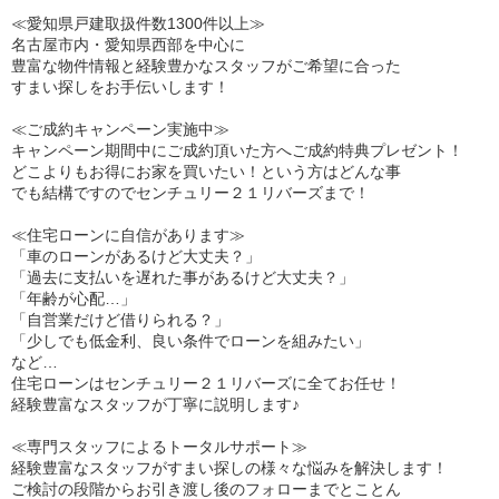
≪愛知県戸建取扱件数1300件以上≫
名古屋市内・愛知県西部を中心に
豊富な物件情報と経験豊かなスタッフがご希望に合った
すまい探しをお手伝いします！
≪ご成約キャンペーン実施中≫
キャンペーン期間中にご成約頂いた方へご成約特典プレゼント！
どこよりもお得にお家を買いたい！という方はどんな事
でも結構ですのでセンチュリー２１リバーズまで！
≪住宅ローンに自信があります≫
「車のローンがあるけど大丈夫？」
「過去に支払いを遅れた事があるけど大丈夫？」
「年齢が心配…」
「自営業だけど借りられる？」
「少しでも低金利、良い条件でローンを組みたい」
など…
住宅ローンはセンチュリー２１リバーズに全てお任せ！
経験豊富なスタッフが丁寧に説明します♪
≪専門スタッフによるトータルサポート≫
経験豊富なスタッフがすまい探しの様々な悩みを解決します！
ご検討の段階からお引き渡し後のフォローまでとことん