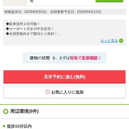
敷
情報提供日 : 2026年8月5日、次回更新予定日 : 2026年8月13日
◆駐車並列２台可能！
◆カーポート付きの中古住宅！
◆全居室南向きで陽当たり良好！
◆各居室収納完備♪♪
◆小学校まで徒歩１０分圏内♪
◆嬉しい食洗器・浴室換気乾燥暖房機・リモコン式トイレ・小屋裏収納も♪
◆食洗器付♪
建物の状態
現地で直接確認！
を、まずは
◆収納も豊富♪
●大治はなつね保育園６２０ｍ
●幼保連携型認定こども園大治幼稚園７６０ｍ
見学予約に進む(無料)
●大治町立大治西小学校５１０ｍ
●大治町立大治中学校１４００ｍ
●アオキスーパー 大治南店１４００ｍ
●ファミリーマート大治花常店７００ｍ
●ドラッグスギヤマ大治店９７０ｍ
●ホームセンターバロー千音寺店１７００ｍ
●西條北屋敷ちびっこ広場１００ｍ
周辺環境(9件)
●名鉄バス”西条”停７５０ｍ
徒歩10分以内