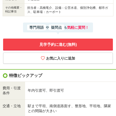
その他概要・
担当者：高橋竜介、設備：公営水道、個別浄化槽、都市ガ
特記事項
ス、駐車場：カーポート
専門用語
疑問点
気軽に質問！
や
も
見学予約に進む(無料)
特徴ピックアップ
費用・引渡
年内引渡可、即引渡可
条件
交通・立地
駅まで平坦、南側道路面す、整形地、平坦地、隣家
との間隔が大きい