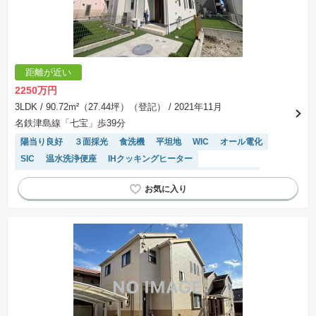
距離が近い
2250万円
3LDK
/ 90.72m²（27.44坪）（登記）
/ 2021年11月
名鉄津島線「七宝」歩39分
陽当り良好
３面採光
食洗機
平坦地
WIC
オール電化
SIC
温水洗浄便座
IHクッキングヒーター
モニター付きインターホン
窓付き浴室
システムキッチン
トイレ2個以上