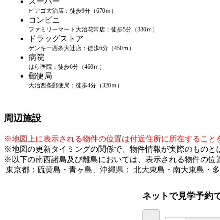
スーパー
ピアゴ大治店：徒歩9分（670ｍ）
コンビニ
ファミリーマート大治花常店：徒歩5分（330ｍ）
ドラッグストア
ゲンキー西条大辻店：徒歩6分（450ｍ）
病院
はら医院：徒歩6分（460ｍ）
郵便局
大治西条郵便局：徒歩4分（320ｍ）
周辺施設
※地図上に表示される物件の位置は付近住所に所在すること
※地図の更新タイミングの関係で、物件情報が実際のものと
※以下の南西諸島及び離島においては、表示される物件の位
東京都：硫黄島・青ヶ島、沖縄県： 北大東島・南大東島・
ネットで見学予約