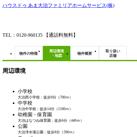
ハウスドゥ あま大治ファミリアホームサービス(株)
TEL：0120-960135
【通話料無料】
周辺環境
取り扱い
物件の特徴
物件概要
・地図
店舗
周辺環境
小学校
大治西小学校：徒歩9分（700ｍ）
中学校
大治中学校：徒歩14分（1100ｍ）
幼稚園・保育園
大治はなつね保育園：徒歩6分（440ｍ）
公園
大治浄水場公園：徒歩8分（590ｍ）