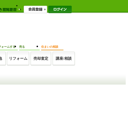
フォームする
売る
住まいの相談
地
リフォーム
売却査定
講座/相談