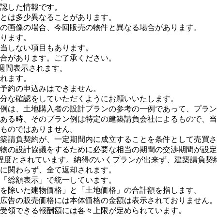
認した情報です。
とは多少異なることがあります。
の画像の場合、今回販売の物件と異なる場合があります。
ります。
当しない項目もあります。
合があります。ご了承ください。
１週間表示されます。
れます。
予約の申込みはできません。
分な確認をしていただくようにお願いいたします。
例は、土地購入者の設計プランの参考の一例であって、プラン
ある時、そのプラン例は特定の建築請負会社によるもので、当
ものではありません。
築請負契約が、一定期間内に成立することを条件として売買さ
物の設計協議をするために必要な相当の期間の交渉期間が設定
程度とされています。納得のいくプランが出来ず、建築請負契
に関わらず、全て返却されます。
「総額表示」で統一しています。
を除いた建物価格」と「土地価格」の合計額を指します。
広告の販売価格には本体価格の金額は表示されておりません。
受領できる報酬額には各々上限が定められています。