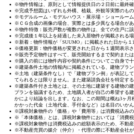
※物件情報は、原則として情報提供日の２日前に最終確
※完成予想図はいずれも外構、植栽、外観等実際のもの
※モデルルーム・モデルハウス・展示場・ショールーム
※ＣＧ合成の画像の場合、実際とは多少異なる場合があ
※物件特徴：販売戸数が複数の物件は、全ての住戸に該
※完成後１年以上を経過した未入居物件が掲載される場
※新着：物件情報が「SUUMO」に掲載された日から
※価格更新：物件価格が変更された日から１週間表示さ
※販売予定物件はすべて、販売開始するまで契約または
※購入の前には物件内容や契約条件についてご自身で十
※建築条件土地の情報内に掲載されている、建物プラン
※土地（建築条件なし）で「建物プラン例」が表記して
てられるとは限りません。また建築請負会社を特定する
※建築条件付き土地とは、その土地に建築する建物の建
プランを協議するため、土地購入者が自己の希望する建
かにより結論を出します。なお、この期間は概ね3ヶ月
かかった代金（土地代金、手付金など）は名目のいかん
※課税対象物件の「価格」や「費用等」は消費税込みの
※「本体価格」とは、課税対象物件においては「消費税
※課税対象物件は消費税込みの総額表示のため、不動産
※不動産売買の媒介（仲介）・代理の際に不動産会社が