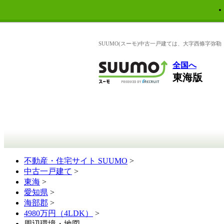
SUUMO(スーモ)中古一戸建ては、大字西條字弥
全国へ
東海版
不動産・住宅サイト SUUMO
>
中古一戸建て
>
東海
>
愛知県
>
海部郡
>
4980万円（4LDK）
>
周辺環境・地図