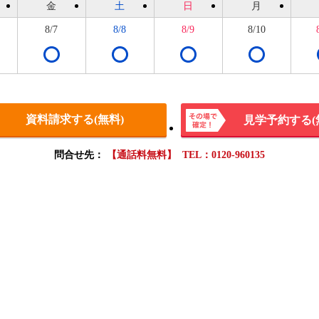
金
土
日
月
8/7
8/8
8/9
8/10
資料請求する(無料)
見学予約する(
その場
問合せ先：
【通話料無料】 TEL：0120-960135
で確
定！