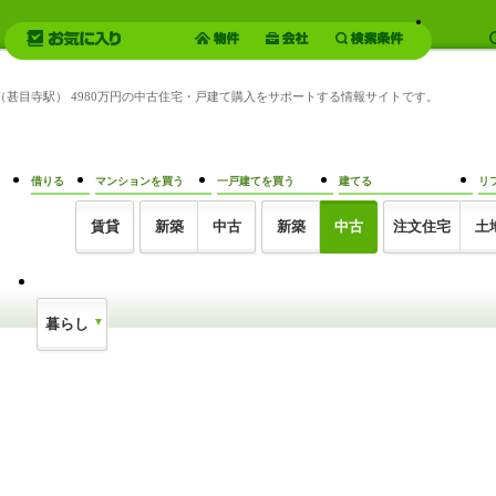
勒（甚目寺駅） 4980万円の中古住宅・戸建て購入をサポートする情報サイトです。
借りる
マンションを買う
一戸建てを買う
建てる
リ
賃貸
新築
中古
新築
中古
注文住宅
土
暮らし