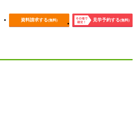
資料請求する
見学予約する
(無料)
(無料)
その場
で確
定！