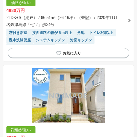
価格が近い
4680万円
2LDK+S（納戸）
/ 86.51m²（26.16坪）（登記）
/ 2020年11月
名鉄津島線「七宝」歩34分
窓付き浴室
接面道路の幅が６m以上
角地
トイレ2個以上
温水洗浄便座
システムキッチン
対面キッチン
モニター付きインターホン
距離が近い