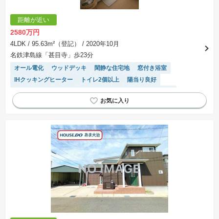
距離が近い
2580万円
4LDK
/ 95.63m²（登記）
/ 2020年10月
名鉄津島線「甚目寺」歩23分
オール電化
ウッドデッキ
閑静な住宅地
窓付き浴室
IHクッキングヒーター
トイレ2個以上
陽当り良好
温水洗浄便座
平坦地
システムキッチン
対面キッチン
モニター付きインターホン