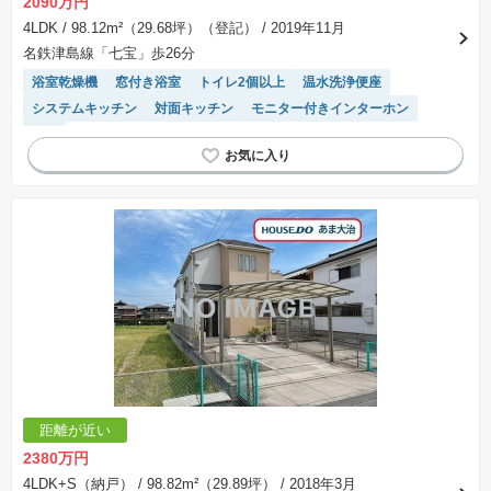
2090万円
4LDK
/ 98.12m²（29.68坪）（登記）
/ 2019年11月
名鉄津島線「七宝」歩26分
浴室乾燥機
窓付き浴室
トイレ2個以上
温水洗浄便座
システムキッチン
対面キッチン
モニター付きインターホン
WIC
距離が近い
2380万円
4LDK+S（納戸）
/ 98.82m²（29.89坪）
/ 2018年3月