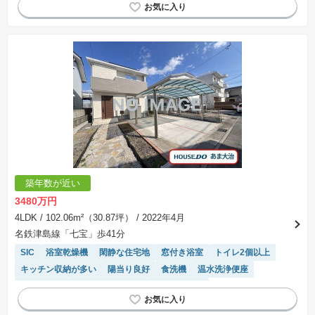
築年数が近い
3480万円
4LDK
/ 102.06m²（30.87坪）
/ 2022年4月
名鉄津島線「七宝」歩41分
SIC
浴室乾燥機
閑静な住宅地
窓付き浴室
トイレ2個以上
キッチン収納が多い
陽当り良好
食洗機
温水洗浄便座
全室南向き
システムキッチン
対面キッチン
モニター付きインターホン
WIC