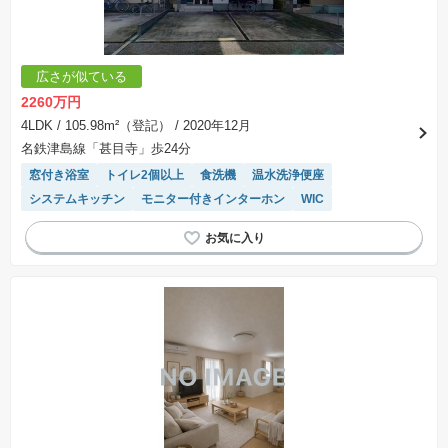
します。なお、この期間は概ね3ヶ月程度とされています。納得のいくプランが出来ず、建築請
負契約が成立しない場合、土地売買契約は白紙に戻り、土地契約にかかった代金（土地代金、
手付金など）は名目のいかんに関わらず、全て返却されます。
※課税対象物件の「価格」や「費用等」は消費税込みの「総額表示」で統一しています。
※「本体価格」とは、課税対象物件においては「消費税を除いた建物価格」と「土地価格」の
広さが似ている
合計額を指します。
※課税対象物件は消費税込みの総額表示のため、不動産広告の販売価格には本体価格の金額は
2260万円
表示されておりません。
※取引にかかる費用：物件の契約手続き、決済、引き渡し時にかかる費用を表示しています。
4LDK
/ 105.98m²（登記）
/ 2020年12月
不動産会社によって表記有無が異なるため、ご自身で十分な確認をしていただくようにお願い
名鉄津島線「甚目寺」歩24分
いたします。
※掲載の省エネ性能ラベル内の物件・住棟・号室名称については最新のものに変更されている
窓付き浴室
トイレ2個以上
食洗機
温水洗浄便座
場合があります。
システムキッチン
モニター付きインターホン
WIC