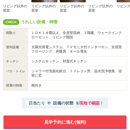
リビング以外の
リビング以外の
リビング以外の
リビング以外の
リビン
居室
居室
居室
居室
うれしい設備・特徴
CHECK
ＬＤＫ１８畳以上、全居室収納、２階建、ウォークインク
間取り
ローゼット、リビング階段
太陽光発電システム、ＴＶモニタ付インターホン、全居室
室内設備
フローリング、床暖房、オール電化
システムキッチン、対面式キッチン
キッチン
シャワー付洗面化粧台、トイレ２ヶ所、温水洗浄便座、浴
バス・トイレ
室に窓
南向き
部屋の特徴
日当たり
設備の状態
現地で確認！
や
を
見学予約に進む(無料)