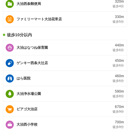
320m
大治西条郵便局
徒歩4分
330m
ファミリーマート大治花常店
徒歩5分
徒歩10分以内
440m
大治はなつね保育園
徒歩6分
450m
ゲンキー西条大辻店
徒歩6分
460m
はら医院
徒歩6分
590m
大治浄水場公園
徒歩8分
670m
ピアゴ大治店
徒歩9分
700m
大治西小学校
徒歩9分