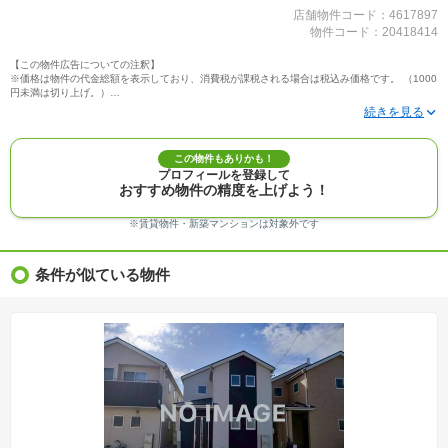
店舗物件コード：4617897
物件コード：20418414
【この物件広告についての注釈】
※価格は物件の代金総額を表示しており、消費税が課税される場合は税込み価格です。 （1000
円未満は切り上げ。）
※写真に写っている、またはパース（絵）や間取り図に描かれている家具や車などは、特にコ
メントがない場合、販売価格に含まれません。
※敷地権利が定期借地権のものは価格に権利金を含みます。
※建築条件付き土地価格には、建物価格は含まれません。
この物件もありかも！
※物件情報は、原則として情報提供日の２日前に最終確認した情報です。
プロフィールを登録して
※完成予想図はいずれも外構、植栽、外観等実際のものとは多少異なることがあります。
おすすめ物件の精度を上げよう！
※モデルルーム・モデルハウス・展示場・ショールームの画像の場合、今回販売の物件と異な
る場合があります。
※ＣＧ合成の画像の場合、実際とは多少異なる場合があります。
※賃貸物件・新築マンションは対象外です
※物件特徴：販売戸数が複数の物件は、全ての住戸に該当しない項目もあります。
※完成後１年以上を経過した未入居物件が掲載される場合があります。ご了承ください。
※新着：物件情報が「SUUMO」に掲載された日から１週間表示されます。
条件が似ている物件
※価格更新：物件価格が変更された日から１週間表示されます。
※販売予定物件はすべて、販売開始するまで契約または予約の申込みはできません。
※購入の前には物件内容や契約条件についてご自身で十分な確認をしていただくようにお願い
いたします。
※建築条件土地の情報内に掲載されている、建物プラン例は、土地購入者の設計プランの参考
の一例であって、プランの採用可否は任意です。
※土地（建築条件なし）で「建物プラン例」が表記してある時、そのプラン例は特定の建築請
負会社によるもので、当該建築請負会社以外で建てた場合、同様のものが同価格で建てられる
とは限りません。また建築請負会社を特定するものではありません。
※建築条件付き土地とは、その土地に建築する建物の建築請負契約が、一定期間内に成立する
ことを条件として売買される土地のことをいいます。建築請負契約成立に向けて設計プランを
協議するため、土地購入者が自己の希望する建物の設計協議をするために必要な相当の期間の
交渉期間が設定され、その期間内で希望を満たすプランが実現できたかどうかにより結論を出