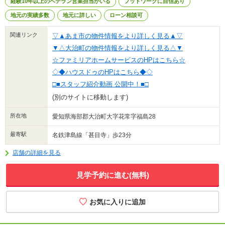
経験10年以上のベテラン営業担当がいる
フットワークに自信あり
地元の実績多数
地元に詳しい
ローン相談可
関連リンク
▽▲あま市の物件情報をより詳しく見る▲▽
▼△大治町の物件情報をより詳しく見る△▼
☆ファミリアホームサービスのHPはこちら☆
◇◆ハウスドゥのHPはこちら◆◇
□■スタッフ紹介動画 公開中！■□
(別のサイトに移動します)
所在地
愛知県海部郡大治町大字花常字福島28
最寄駅
名鉄津島線「甚目寺」歩23分
店舗の詳細を見る
見学予約に進む(無料)