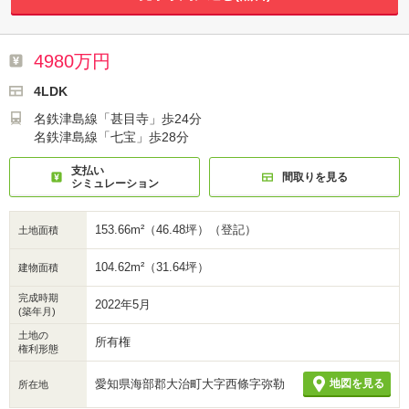
4980万円
4LDK
名鉄津島線「甚目寺」歩24分
名鉄津島線「七宝」歩28分
支払い
間取りを見る
シミュレーション
153.66m²（46.48坪）（登記）
土地面積
104.62m²（31.64坪）
建物面積
完成時期
2022年5月
(築年月)
土地の
所有権
権利形態
愛知県海部郡大治町大字西條字弥勒
地図を見る
所在地