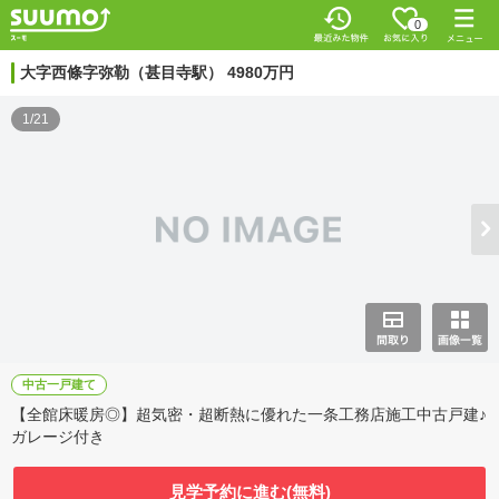
0
大字西條字弥勒（甚目寺駅） 4980万円
1/21
中古一戸建て
【全館床暖房◎】超気密・超断熱に優れた一条工務店施工中古戸建♪
ガレージ付き
見学予約に進む(無料)