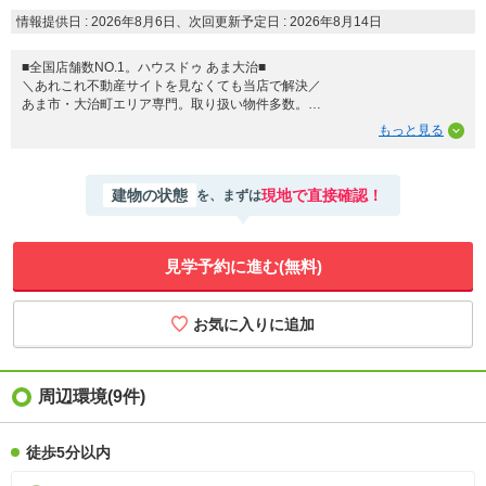
情報提供日 : 2026年8月6日、次回更新予定日 : 2026年8月14日
■全国店舗数NO.1。ハウスドゥ あま大治■
＼あれこれ不動産サイトを見なくても当店で解決／
あま市・大治町エリア専門。取り扱い物件多数。
最新の情報をスピーディーにお届け。
ネットに掲載していない物件は店頭でご紹介いたします。
◆大治西小学校/大治中学校
◆収納スペースもあるカウンターキッチン
建物の状態
現地で直接確認！
を、まずは
◆自然と家族の集まるリビングイン階段
◆収納豊富でスッキリ
◆外部物置あり
※写真をクリックすると、詳細をご覧いただけます。
見学予約に進む(無料)
周辺環境(9件)
徒歩5分以内