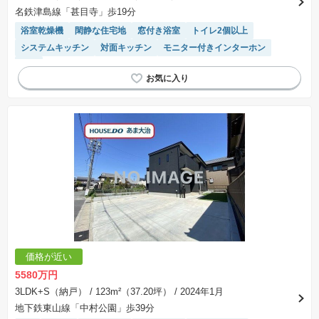
名鉄津島線「甚目寺」歩19分
浴室乾燥機
閑静な住宅地
窓付き浴室
トイレ2個以上
システムキッチン
対面キッチン
モニター付きインターホン
WIC
価格が近い
5580万円
3LDK+S（納戸）
/ 123m²（37.20坪）
/ 2024年1月
地下鉄東山線「中村公園」歩39分