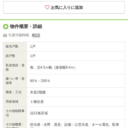
物件概要・詳細
相談
引渡可能時期
販売戸数
1戸
総戸数
1戸
私道負担・道
無、北4.5ｍ幅（接道幅9.4ｍ）
路
建ぺい率・容
60％・200％
積率
構造・工法
木造2階建
用途地域
１種住居
その他制限事
法22条区域
項
その他概要・
担当者：水野 真吾、設備：公営水道、オール電化、駐車