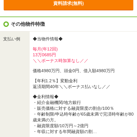
資料請求(無料)
その他物件特徴
支払い例
◆当物件情報◆
毎月(年12回)
13万0685円
＼＼ボーナス時加算なし／／
価格4980万円、頭金0円、借入額4980万円
【年利1.2％】変動金利
返済期間40年＼＼ボーナス払いなし／／
◆金利情報◆
・紹介金融機関/地方銀行
・販売価格に対する融資限度の割合/100％
・年齢制限/申込時年齢が65歳未満で完済時年齢が80
歳未満の方。
・融資限度額/10万円～2億円
・年収に対する年間融資額の割…