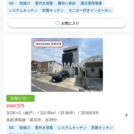
SIC
吹抜け
窓付き浴室
陽当り良好
温水洗浄便座
システムキッチン
対面キッチン
モニター付きインターホン
WIC
距離が近い
2680万円
3LDK+S（納戸）
/ 110.95m²（33.56坪）
/ 2016年9月
名鉄津島線「甚目寺」歩29分
SIC
吹抜け
窓付き浴室
システムキッチン
対面キッチン