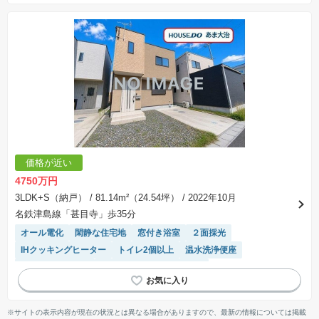
価格が近い
4750万円
3LDK+S（納戸）
/ 81.14m²（24.54坪）
/ 2022年10月
名鉄津島線「甚目寺」歩35分
オール電化
閑静な住宅地
窓付き浴室
２面採光
IHクッキングヒーター
トイレ2個以上
温水洗浄便座
システムキッチン
モニター付きインターホン
※サイトの表示内容が現在の状況とは異なる場合がありますので、最新の情報については掲載