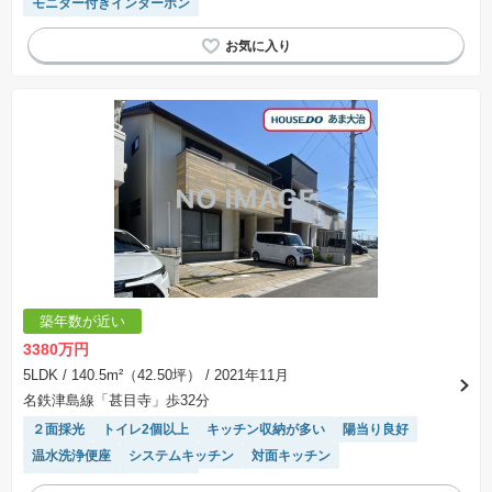
モニター付きインターホン
築年数が近い
3380万円
5LDK
/ 140.5m²（42.50坪）
/ 2021年11月
名鉄津島線「甚目寺」歩32分
２面採光
トイレ2個以上
キッチン収納が多い
陽当り良好
温水洗浄便座
システムキッチン
対面キッチン
モニター付きインターホン