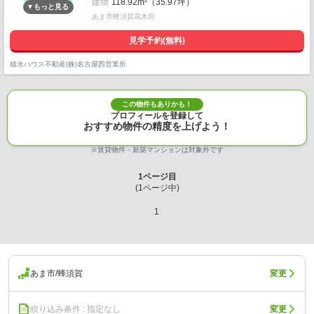
建物
118.92m²（35.97坪）
あま市蜂須賀花木前
見学予約(無料)
積水ハウス不動産(株)名古屋西営業所
この物件もありかも！
プロフィールを登録して
おすすめ物件の精度を上げよう！
※賃貸物件・新築マンションは対象外です
1
ページ目
(
1
ページ中)
1
あま市/蜂須賀
変更
絞り込み条件 : 指定なし
変更