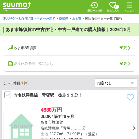
0
SUUMO[不動産/住宅]
>
中古一戸建て
>
愛知県
>
あま市
>
蜂須賀の中古一戸建て情報
あま市蜂須賀の中古住宅・中古一戸建ての購入情報｜2026年8月
あま市/蜂須賀
変更
絞り込み条件 : 指定なし
変更
(
1
～
1
件目/
1
件)
☆名鉄津島線 青塚駅 徒歩１１分！
4880万円
/
3LDK
築4年9ヶ月
あま市蜂須賀
名鉄津島線「青塚」歩11分
土地
237.7m²（71.90坪）（登記）