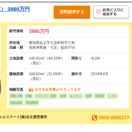
 3980万円
資料請求する
販売価格
3980万円
所在地
愛知県あま市七宝町秋竹三角
沿線・駅
名鉄津島線「七宝」徒歩37分
土地面積
145.81m
2
（44.10坪）
間取り
4LDK
（登記）
建物面積
108.62m
2
（32.85坪）
築年月
2019年9月
（登記）
掲載写真
おすすめ写真がそろってます
間取り図
外観
リビング・居室
浴室
キッチン
玄関
洗面所
トイレ
前面道路
周辺環境
エステート(株)名古屋営業所
0800-8880277