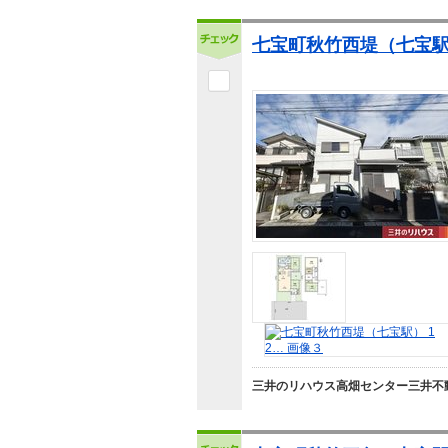
七宝町秋竹西堤（七宝駅）
三井のリハウス高畑センター三井不動