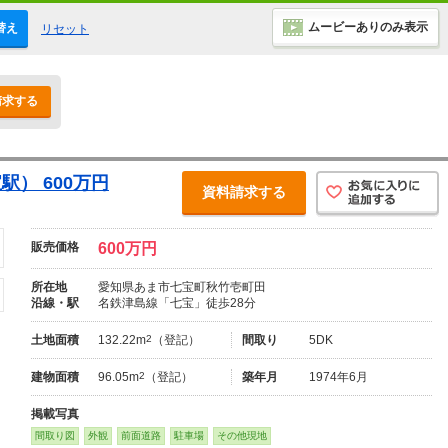
ムービーありのみ表示
替え
リセット
請求する
） 600万円
資料請求する
販売価格
600万円
所在地
愛知県あま市七宝町秋竹壱町田
沿線・駅
名鉄津島線「七宝」徒歩28分
土地面積
132.22m
2
（登記）
間取り
5DK
建物面積
96.05m
2
（登記）
築年月
1974年6月
掲載写真
間取り図
外観
前面道路
駐車場
その他現地