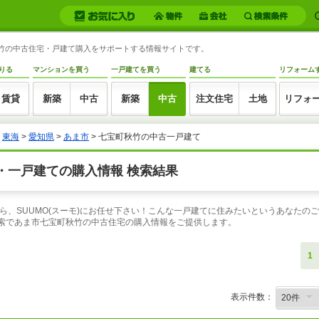
町秋竹の中古住宅・戸建て購入をサポートする情報サイトです。
りる
マンションを買う
一戸建てを買う
建てる
リフォーム
賃貸
新築
中古
新築
中古
注文住宅
土地
リフォ
>
東海
>
愛知県
>
あま市
> 七宝町秋竹の中古一戸建て
・一戸建ての購入情報 検索結果
ら、SUUMO(スーモ)にお任せ下さい！こんな一戸建てに住みたいというあなたの
検索であま市七宝町秋竹の中古住宅の購入情報をご提供します。
1
表示件数：