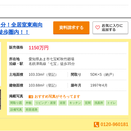
１分！全居室東南向
資料請求する
徒歩圏内！！
販売価格
1150万円
所在地
愛知県あま市七宝町秋竹廻場
沿線・駅
名鉄津島線「七宝」徒歩35分
土地面積
103.33m
2
（登記）
間取り
5DK+S（納戸）
建物面積
103.68m
2
（登記）
築年月
1997年4月
掲載写真
おすすめ写真がそろってます
間取り図
外観
リビング・居室
浴室
キッチン
玄関
洗面所
トイレ
設備写真
前面道路
0120-960181