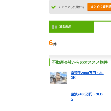
まとめて資料
チェックした物件を
通常表示
6
件
不動産会社からのオススメ物件
南荒子2980万円・3L
DK
藤浪2490万円・3LD
K