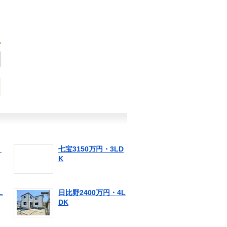
・
七宝3150万円・3LD
K
L
日比野2400万円・4L
DK