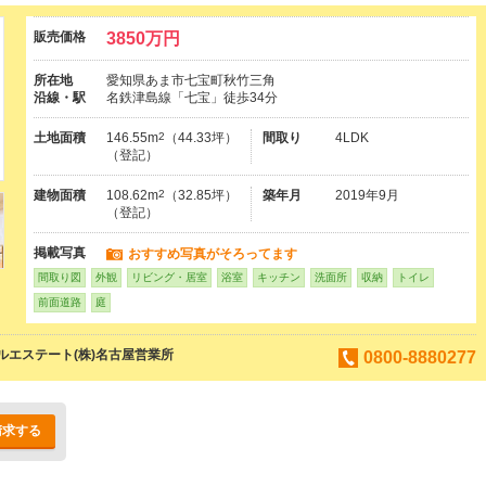
販売価格
3850万円
所在地
愛知県あま市七宝町秋竹三角
沿線・駅
名鉄津島線「七宝」徒歩34分
土地面積
146.55m
2
（44.33坪）
間取り
4LDK
（登記）
建物面積
108.62m
2
（32.85坪）
築年月
2019年9月
（登記）
掲載写真
おすすめ写真がそろってます
間取り図
外観
リビング・居室
浴室
キッチン
洗面所
収納
トイレ
前面道路
庭
エステート(株)名古屋営業所
0800-8880277
請求する