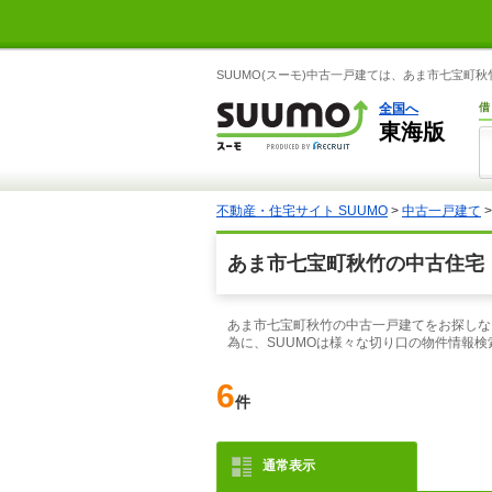
SUUMO(スーモ)中古一戸建ては、あま市七宝
全国へ
借
東海版
不動産・住宅サイト SUUMO
>
中古一戸建て
あま市七宝町秋竹の中古住宅
あま市七宝町秋竹の中古一戸建てをお探しな
為に、SUUMOは様々な切り口の物件情報
6
件
通常表示