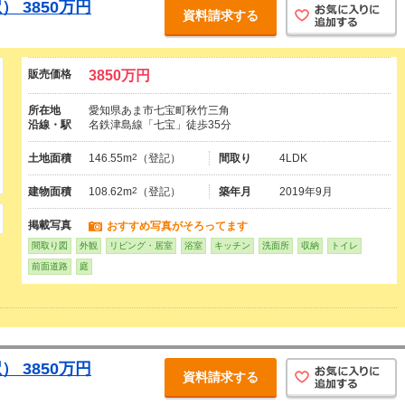
 3850万円
資料請求する
販売価格
3850万円
所在地
愛知県あま市七宝町秋竹三角
沿線・駅
名鉄津島線「七宝」徒歩35分
土地面積
146.55m
2
（登記）
間取り
4LDK
建物面積
108.62m
2
（登記）
築年月
2019年9月
掲載写真
おすすめ写真がそろってます
間取り図
外観
リビング・居室
浴室
キッチン
洗面所
収納
トイレ
前面道路
庭
 3850万円
資料請求する