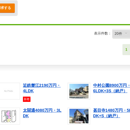
請求する
表示件数：
1
近鉄蟹江2190万円・
中村公園8900万円
4LDK
6LDK+3S（納戸）
新着
太閤通4080万円・3L
甚目寺1480万円・5
DK
DK+S（納戸）