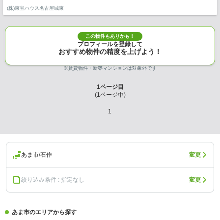
(株)東宝ハウス名古屋城東
この物件もありかも！
プロフィールを登録して
おすすめ物件の精度を上げよう！
※賃貸物件・新築マンションは対象外です
1
ページ目
(
1
ページ中)
1
あま市/石作
変更
絞り込み条件 : 指定なし
変更
あま市のエリアから探す