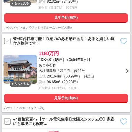
建物
82.32m²（24.90坪）
石作郷（甚目寺駅） 990万円
見学予約(無料)
ハウスドゥ あま大治ファミリアホームサービス(株)
並列2台駐車可能！収納力のある納戸あり！あると嬉しい庭
付き物件です！
1180万円
/
4DK+S（納戸）
築54年6ヶ月
あま市石作
名鉄津島線「甚目寺」歩26分
土地
201.64m²（60.99坪）（登記）
建物
96.65m²（29.23坪）
石作北浦（甚目寺駅） 1180…
見学予約(無料)
ハウスドゥ清須デイライフ(株)
●○価格変更○●【オール電化住宅◎太陽光システム◎】家庭
にも環境にも配慮…