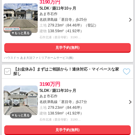
3190万円
/
5LDK
築11年10ヶ月
あま市石作
名鉄津島線「甚目寺」歩25分
土地
279.23m²（84.46坪）（登記）
建物
138.59m²（41.92坪）
石作北浦（甚目寺駅） 3190…
見学予約(無料)
ハウスドゥ あま大治ファミリアホームサービス(株)
【お盆休み】まずはご相談から！連休対応・マイペースな家
探し
3190万円
/
5LDK
築11年10ヶ月
あま市石作
名鉄津島線「甚目寺」歩27分
土地
279.23m²（84.46坪）
建物
138.59m²（41.92坪）
石作北浦（甚目寺駅） 3190…
見学予約(無料)