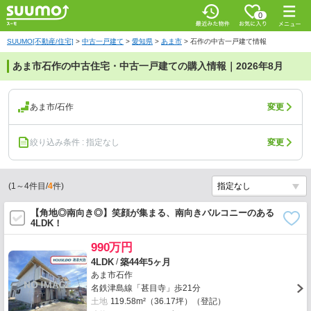
0
SUUMO[不動産/住宅]
>
中古一戸建て
>
愛知県
>
あま市
>
石作の中古一戸建て情報
あま市石作の中古住宅・中古一戸建ての購入情報｜2026年8月
あま市/石作
変更
絞り込み条件 : 指定なし
変更
(
1
～
4
件目/
4
件)
【角地◎南向き◎】笑顔が集まる、南向きバルコニーのある
4LDK！
990万円
/
4LDK
築44年5ヶ月
あま市石作
名鉄津島線「甚目寺」歩21分
土地
119.58m²（36.17坪）（登記）