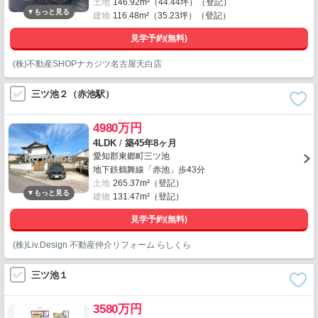
土地
146.92m²（44.44坪）（登記）
建物
116.48m²（35.23坪）（登記）
見学予約(無料)
(株)不動産SHOPナカジツ名古屋天白店
三ツ池２（赤池駅）
4980万円
4LDK
/
築45年8ヶ月
愛知郡東郷町三ツ池
地下鉄鶴舞線「赤池」歩43分
土地
265.37m²（登記）
建物
131.47m²（登記）
見学予約(無料)
(株)Liv.Design 不動産仲介リフォーム らしくら
三ツ池１
3580万円