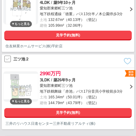
4LDK
/
築9年10ヶ月
愛知郡東郷町三ツ池
地下鉄桜通線「徳重」バス13分半ノ木公園停歩3分
土地
132.67m²（40.13坪）（登記）
建物
105.99m²（32.06坪）
見学予約(無料)
住友林業ホームサービス(株)平針店
三ツ池２
2990万円
3LDK
/
築26年9ヶ月
愛知郡東郷町三ツ池
地下鉄鶴舞線「赤池」バス17分音貝小学校前歩3分
土地
165.34m²（50.01坪）（登記）
建物
144.79m²（43.79坪）（登記）
見学予約(無料)
三井のリハウス日進センター三井不動産リアルティ(株)