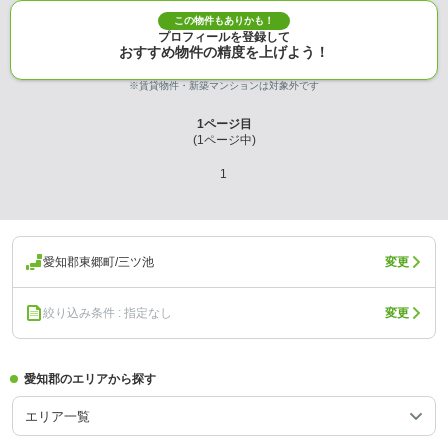
この物件もありかも！
プロフィールを登録して
おすすめ物件の精度を上げよう！
※賃貸物件・新築マンションは対象外です
1
ページ目
(
1
ページ中)
1
愛知郡東郷町/三ツ池
変更
絞り込み条件 : 指定なし
変更
愛知郡のエリアから探す
エリア一覧