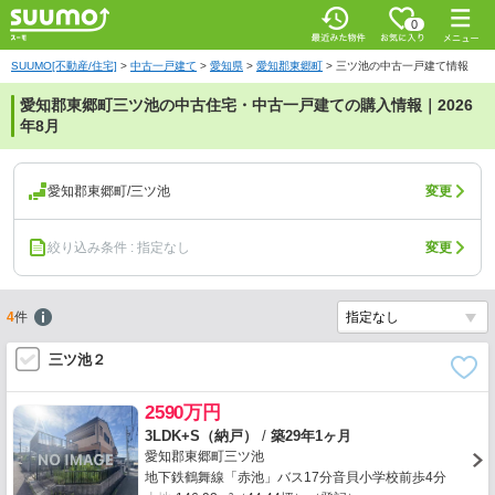
0
SUUMO[不動産/住宅]
>
中古一戸建て
>
愛知県
>
愛知郡東郷町
>
三ツ池の中古一戸建て情報
愛知郡東郷町三ツ池の中古住宅・中古一戸建ての購入情報｜2026
年8月
愛知郡東郷町/三ツ池
変更
絞り込み条件 : 指定なし
変更
4
件
三ツ池２
2590万円
3LDK+S（納戸）
/
築29年1ヶ月
愛知郡東郷町三ツ池
地下鉄鶴舞線「赤池」バス17分音貝小学校前歩4分