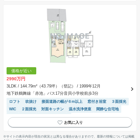
価格が近い
2990万円
3LDK
/ 144.79m²（43.79坪）（登記）
/ 1999年12月
地下鉄鶴舞線「赤池」バス17分音貝小学校前歩3分
ロフト
吹抜け
接面道路の幅が６m以上
窓付き浴室
３面採光
WIC
２面採光
対面キッチン
温水洗浄便座
閑静な住宅地
トイレ2個以上
システムキッチン
※サイトの表示内容が現在の状況とは異なる場合がありますので、最新の情報については掲載