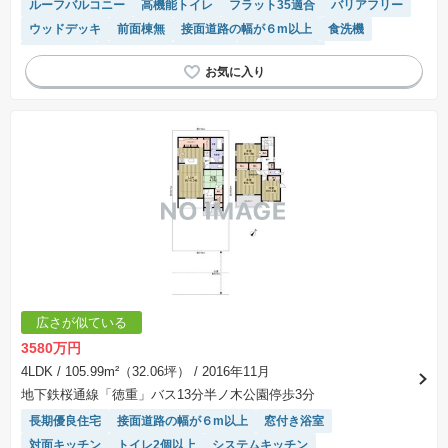
ルーフバルコニー
高機能トイレ
フラット35適合
バリアフリー
ウッドデッキ
前面棟無
接面道路の幅が６m以上
食洗機
浴室乾燥機
窓付き浴室
２面採光
対面キッチン
温水洗浄便座
閑静な住宅地
トイレ2個以上
システムキッチン
陽当り良好
広さが似ている
3580万円
4LDK
/ 105.99m²（32.06坪）
/ 2016年11月
地下鉄桜通線「徳重」バス13分半ノ木公園停歩3分
長期優良住宅
接面道路の幅が６m以上
窓付き浴室
対面キッチン
トイレ2個以上
システムキッチン