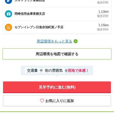
スギドラッグ東郷西店
徒歩13分
1.13km
岡崎信用金庫東郷支店
徒歩15分
1.15km
セブンイレブン日進赤池町箕ノ手店
徒歩15分
周辺環境をもっと見る
周辺環境を地図で確認する
交通量
街の雰囲気
現地で体感！
や
を
見学予約に進む(無料)