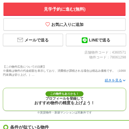
見学予約に進む(無料)
メールで送る
LINEで送る
店舗物件コード：4360571
物件コード：78061298
【この物件広告についての注釈】
※価格は物件の代金総額を表示しており、消費税が課税される場合は税込み価格です。 （1000
円未満は切り上げ。）
※写真に写っている、またはパース（絵）や間取り図に描かれている家具や車などは、特にコ
メントがない場合、販売価格に含まれません。
※敷地権利が定期借地権のものは価格に権利金を含みます。
※建築条件付き土地価格には、建物価格は含まれません。
この物件もありかも！
※物件情報は、原則として情報提供日の２日前に最終確認した情報です。
プロフィールを登録して
※完成予想図はいずれも外構、植栽、外観等実際のものとは多少異なることがあります。
おすすめ物件の精度を上げよう！
※モデルルーム・モデルハウス・展示場・ショールームの画像の場合、今回販売の物件と異な
る場合があります。
※ＣＧ合成の画像の場合、実際とは多少異なる場合があります。
※賃貸物件・新築マンションは対象外です
※物件特徴：販売戸数が複数の物件は、全ての住戸に該当しない項目もあります。
※完成後１年以上を経過した未入居物件が掲載される場合があります。ご了承ください。
※新着：物件情報が「SUUMO」に掲載された日から１週間表示されます。
条件が似ている物件
※価格更新：物件価格が変更された日から１週間表示されます。