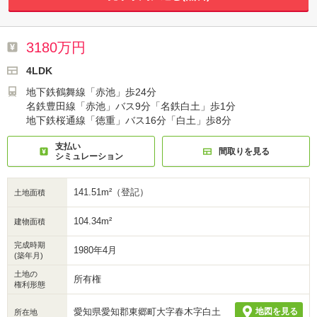
3180万円
4LDK
地下鉄鶴舞線「赤池」歩24分
名鉄豊田線「赤池」バス9分「名鉄白土」歩1分
地下鉄桜通線「徳重」バス16分「白土」歩8分
支払い
間取りを見る
シミュレーション
141.51m²（登記）
土地面積
104.34m²
建物面積
完成時期
1980年4月
(築年月)
土地の
所有権
権利形態
愛知県愛知郡東郷町大字春木字白土
地図を見る
所在地