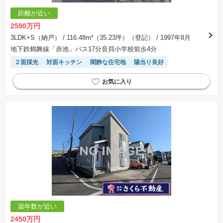
距離が近い
2590万円
3LDK+S（納戸）
/ 116.48m²（35.23坪）（登記）
/ 1997年8月
地下鉄鶴舞線「赤池」バス17分音貝小学校前歩4分
２面採光
対面キッチン
閑静な住宅地
陽当り良好
築年数が近い
2450万円