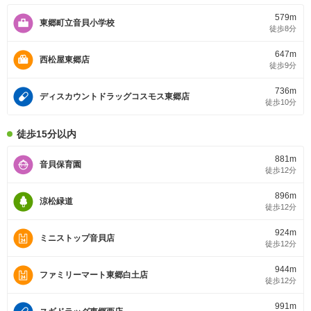
579m
東郷町立音貝小学校
徒歩8分
647m
西松屋東郷店
徒歩9分
736m
ディスカウントドラッグコスモス東郷店
徒歩10分
徒歩15分以内
881m
音貝保育園
徒歩12分
896m
涼松緑道
徒歩12分
924m
ミニストップ音貝店
徒歩12分
944m
ファミリーマート東郷白土店
徒歩12分
991m