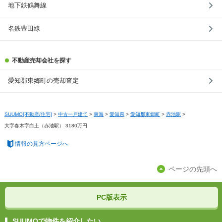
地下鉄鶴舞線
名鉄豊田線
不動産売却会社を探す
愛知郡東郷町の売却査定
SUUMO[不動産/住宅]
>
中古一戸建て
>
東海
>
愛知県
>
愛知郡東郷町
>
赤池駅
>
大字春木字白土（赤池駅） 3180万円
情報の見方ページへ
ページの先頭へ
PC版表示
SUUMOで物件を紹介したい