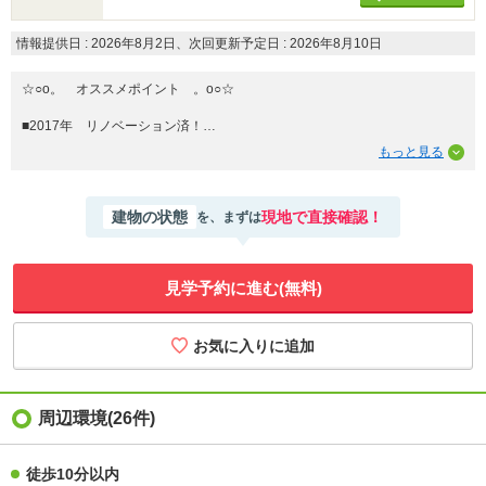
情報提供日 : 2026年8月2日、次回更新予定日 : 2026年8月10日
☆○o。 オススメポイント 。o○☆
■2017年 リノベーション済！
■突然雨が降っても安心なインナーバルコニー！
■LDKは、ゆとりの19帖！
■鶴舞線・名鉄豊田線「赤池」駅：徒歩約24分
建物の状態
現地で直接確認！
を、まずは
■桜通線「徳重」駅：バス乗車約16分 「白土」停より徒歩約8分
■3沿線利用可能！
■音貝小学校：徒歩約13分（約1000ｍ）
見学予約に進む(無料)
■春木中学校：徒歩約33分（約2600ｍ）
■ヤマナカ白土フランテ館：徒歩約8分（約600ｍ）
■ローソン 東郷西白土店：徒歩約6分（約450ｍ）
些細なことでも、ハウスドゥ 東郷まで、お気軽にお問合せ下さい♪
周辺環境(26件)
徒歩10分以内