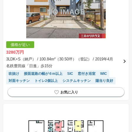
価格が近い
3280万円
3LDK+S（納戸）
/ 100.84m²（30.50坪）（登記）
/ 2019年4月
名鉄豊田線「日進」歩15分
吹抜け
接面道路の幅が６m以上
SIC
窓付き浴室
WIC
対面キッチン
トイレ2個以上
システムキッチン
陽当り良好