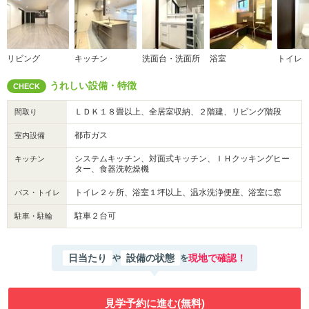
リビング
キッチン
洗面台・洗面所
浴室
トイレ
うれしい設備・特徴
CHECK
ＬＤＫ１８畳以上、全居室収納、２階建、リビング階段
間取り
都市ガス
室内設備
システムキッチン、対面式キッチン、ＩＨクッキングヒー
キッチン
ター、食器洗乾燥機
トイレ２ヶ所、浴室１坪以上、温水洗浄便座、浴室に窓
バス・トイレ
駐車２台可
駐車・駐輪
日当たり
設備の状態
現地で確認！
や
を
見学予約に進む(無料)