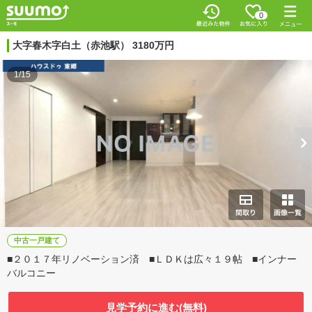
0
大字春木字白土（赤池駅） 3180万円
1/15
中古一戸建て
■２０１７年リノベーション済 ■ＬＤＫは広々１９帖 ■インナー
バルコニー
見学予約に進む(無料)