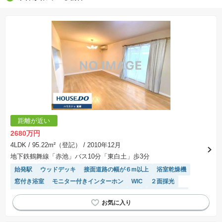
※販売予定物件はすべて、販売開始するまで契約または予約の申込みはできません。
※購入の前には物件内容や契約条件についてご自身で十分な確認をしていただくようにお願い
いたします。
※建築条件土地の情報内に掲載されている、建物プラン例は、土地購入者の設計プランの参考
の一例であって、プランの採用可否は任意です。
※土地（建築条件なし）で「建物プラン例」が表記してある時、そのプラン例は特定の建築請
負会社によるもので、当該建築請負会社以外で建てた場合、同様のものが同価格で建てられる
とは限りません。また建築請負会社を特定するものではありません。
※建築条件付き土地とは、その土地に建築する建物の建築請負契約が、一定期間内に成立する
ことを条件として売買される土地のことをいいます。建築請負契約成立に向けて設計プランを
協議するため、土地購入者が自己の希望する建物の設計協議をするために必要な相当の期間の
交渉期間が設定され、その期間内で希望を満たすプランが実現できたかどうかにより結論を出
します。なお、この期間は概ね3ヶ月程度とされています。納得のいくプランが出来ず、建築請
負契約が成立しない場合、土地売買契約は白紙に戻り、土地契約にかかった代金（土地代金、
手付金など）は名目のいかんに関わらず、全て返却されます。
※課税対象物件の「価格」や「費用等」は消費税込みの「総額表示」で統一しています。
※「本体価格」とは、課税対象物件においては「消費税を除いた建物価格」と「土地価格」の
距離が近い
合計額を指します。
※課税対象物件は消費税込みの総額表示のため、不動産広告の販売価格には本体価格の金額は
2680万円
表示されておりません。
※取引にかかる費用：物件の契約手続き、決済、引き渡し時にかかる費用を表示しています。
4LDK
/ 95.22m²（登記）
/ 2010年12月
不動産会社によって表記有無が異なるため、ご自身で十分な確認をしていただくようにお願い
地下鉄鶴舞線「赤池」バス10分「東白土」歩3分
いたします。
※掲載の省エネ性能ラベル内の物件・住棟・号室名称については最新のものに変更されている
始発駅
ウッドデッキ
接面道路の幅が６m以上
浴室乾燥機
場合があります。
窓付き浴室
モニター付きインターホン
WIC
２面採光
対面キッチン
温水洗浄便座
閑静な住宅地
トイレ2個以上
システムキッチン