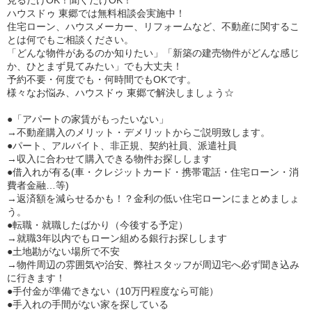
見るだけOK！聞くだけOK！
ハウスドゥ 東郷では無料相談会実施中！
住宅ローン、ハウスメーカー、リフォームなど、不動産に関するこ
とは何でもご相談ください。
「どんな物件があるのか知りたい」「新築の建売物件がどんな感じ
か、ひとまず見てみたい」でも大丈夫！
予約不要・何度でも・何時間でもOKです。
様々なお悩み、ハウスドゥ 東郷で解決しましょう☆
●「アパートの家賃がもったいない」
→不動産購入のメリット・デメリットからご説明致します。
●パート、アルバイト、非正規、契約社員、派遣社員
→収入に合わせて購入できる物件お探しします
●借入れが有る(車・クレジットカード・携帯電話・住宅ローン・消
費者金融…等)
→返済額を減らせるかも！？金利の低い住宅ローンにまとめましょ
う。
●転職・就職したばかり（今後する予定）
→就職3年以内でもローン組める銀行お探しします
●土地勘がない場所で不安
→物件周辺の雰囲気や治安、弊社スタッフが周辺宅へ必ず聞き込み
に行きます！
●手付金が準備できない（10万円程度なら可能）
●手入れの手間がない家を探している