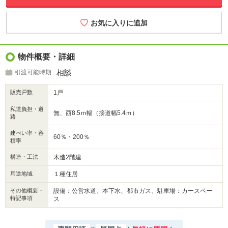
物件概要・詳細
相談
引渡可能時期
販売戸数
1戸
私道負担・道
無、西8.5ｍ幅（接道幅5.4ｍ）
路
建ぺい率・容
60％・200％
積率
構造・工法
木造2階建
用途地域
１種住居
その他概要・
設備：公営水道、本下水、都市ガス、駐車場：カースペー
特記事項
ス