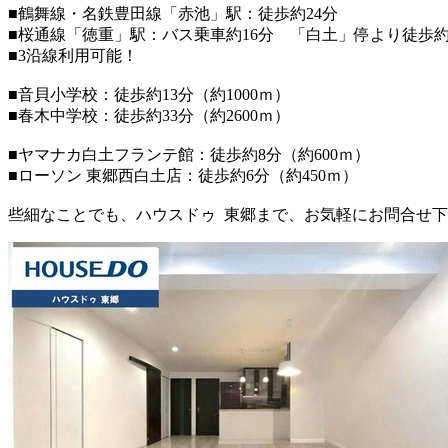
■鶴舞線・名鉄豊田線「赤池」駅：徒歩約24分
■桜通線「徳重」駅：バス乗車約16分 「白土」停より徒歩約
■3沿線利用可能！
■音貝小学校：徒歩約13分（約1000ｍ）
■春木中学校：徒歩約33分（約2600ｍ）
■ヤマナカ白土フランテ館：徒歩約8分（約600ｍ）
■ローソン 東郷西白土店：徒歩約6分（約450ｍ）
些細なことでも、ハウスドゥ 東郷まで、お気軽にお問合せ下