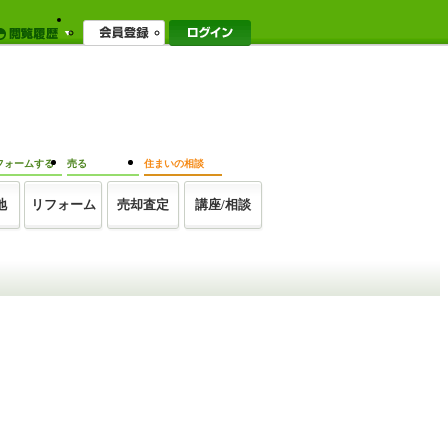
フォームする
売る
住まいの相談
地
リフォーム
売却査定
講座/相談