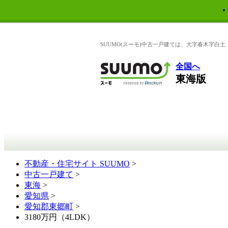
SUUMO(スーモ)中古一戸建ては、大字春木字白
全国へ
東海版
不動産・住宅サイト SUUMO
>
中古一戸建て
>
東海
>
愛知県
>
愛知郡東郷町
>
3180万円（4LDK）