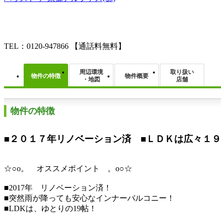
TEL：0120-947866
【通話料無料】
周辺環境
取り扱い
物件の特徴
物件概要
・地図
店舗
物件の特徴
■２０１７年リノベーション済 ■ＬＤＫは広々１９
☆○o。 オススメポイント 。o○☆
■2017年 リノベーション済！
■突然雨が降っても安心なインナーバルコニー！
■LDKは、ゆとりの19帖！