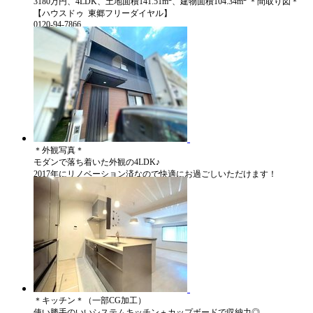
3180万円、4LDK、土地面積141.51m
、建物面積104.34m
＊間取り図＊
【ハウスドゥ 東郷フリーダイヤル】
0120-94-7866
＊外観写真＊
モダンで落ち着いた外観の4LDK♪
2017年にリノベーション済なので快適にお過ごしいただけます！
【ハウスドゥ 東郷フリーダイヤル】
0120-94-7866
＊キッチン＊（一部CG加工）
使い勝手のいいシステムキッチン＋カップボードで収納力◎