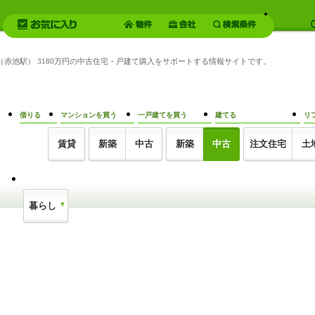
土（赤池駅） 3180万円の中古住宅・戸建て購入をサポートする情報サイトです。
借りる
マンションを買う
一戸建てを買う
建てる
リ
賃貸
新築
中古
新築
中古
注文住宅
土
暮らし