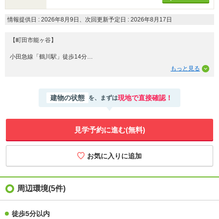
情報提供日 : 2026年8月9日、次回更新予定日 : 2026年8月17日
【町田市能ヶ谷】
小田急線「鶴川駅」徒歩14分
利便性と豊かな自然が調和した、暮らしやすい地域
治安が良く、子育て情報も豊富で生活に必要な施設が充実
建物の状態
現地で直接確認！
を、まずは
駅周辺にはお店が多く、鶴川駅ビル内に小田急マルシェ鶴川
自宅近辺には「コープみらい」「マルエツ」
小学校も徒歩5分
見学予約に進む(無料)
その立地に水回り設備全部新品交換の大規模リフォーム物件
1部屋無くしリビングは約23帖とカウンターキッチン
地下車庫・屋根付き駐輪スペース・大型庭付き
＋αが詰まった住み心地の良い住まいです
周辺環境(5件)
徒歩5分以内
■■周辺環境など含め、まずはお気軽に現地をご覧になってみてはいかがで