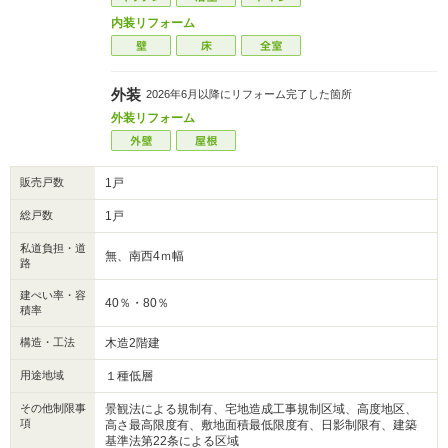
内装リフォーム
外装
2026年6月以降にリフォーム完了した箇所
外装リフォーム
販売戸数
1戸
総戸数
1戸
私道負担・道
無、南西4ｍ幅
路
建ぺい率・容
40％・80％
積率
構造・工法
木造2階建
用途地域
１種低層
その他制限事
景観法による規制有、宅地造成工事規制区域、高度地区、
項
高さ最高限度有、敷地面積最低限度有、日影制限有、建築
基準法第22条による区域