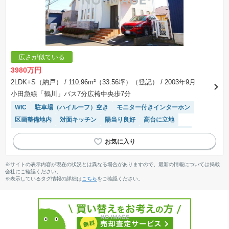
広さが似ている
3980万円
2LDK+S（納戸）
/ 110.96m²（33.56坪）（登記）
/ 2003年9月
小田急線「鶴川」バス7分広袴中央歩7分
WIC
駐車場（ハイルーフ）空き
モニター付きインターホン
区画整備地内
対面キッチン
陽当り良好
高台に立地
接面道路の幅が６m以上
トイレ2個以上
システムキッチン
２面採光
閑静な住宅地
ウッドデッキ
リフォーム済み物件
温水洗浄便座
窓付き浴室
※サイトの表示内容が現在の状況とは異なる場合がありますので、最新の情報については掲載
会社にご確認ください。
※表示しているタグ情報の詳細は
こちら
をご確認ください。