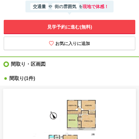
交通量
街の雰囲気
現地で体感！
や
を
見学予約に進む(無料)
間取り・区画図
間取り
(1件)