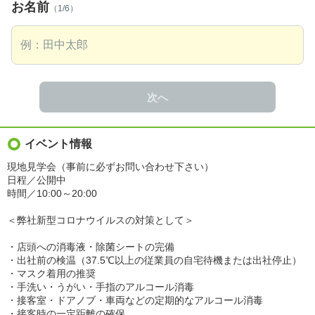
お名前
（1/6）
次へ
イベント情報
現地見学会（事前に必ずお問い合わせ下さい）
日程／公開中
時間／10:00～20:00
＜弊社新型コロナウイルスの対策として＞
・店頭への消毒液・除菌シートの完備
・出社前の検温（37.5℃以上の従業員の自宅待機または出社停止）
・マスク着用の推奨
・手洗い・うがい・手指のアルコール消毒
・接客室・ドアノブ・車両などの定期的なアルコール消毒
・接客時の一定距離の確保