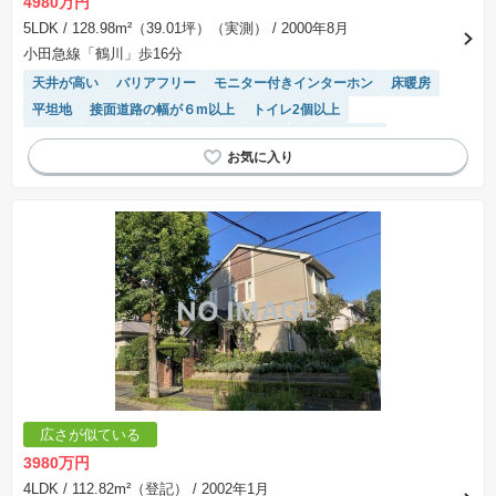
4980万円
5LDK
/ 128.98m²（39.01坪）（実測）
/ 2000年8月
小田急線「鶴川」歩16分
天井が高い
バリアフリー
モニター付きインターホン
床暖房
平坦地
接面道路の幅が６m以上
トイレ2個以上
システムキッチン
食洗機
浴室乾燥機
温水洗浄便座
窓付き浴室
広さが似ている
3980万円
4LDK
/ 112.82m²（登記）
/ 2002年1月