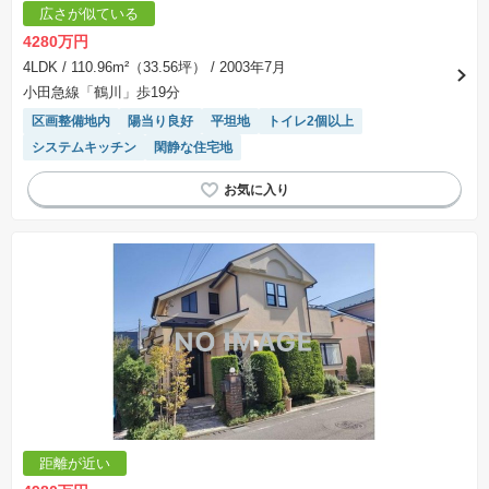
広さが似ている
4280万円
4LDK
/ 110.96m²（33.56坪）
/ 2003年7月
小田急線「鶴川」歩19分
区画整備地内
陽当り良好
平坦地
トイレ2個以上
システムキッチン
閑静な住宅地
距離が近い