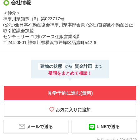
会社情報
＜仲介＞
神奈川県知事（6）第023717号
(公社)全日本不動産協会神奈川県本部会員 (公社)首都圏不動産公正
取引協議会加盟
センチュリー21(株)アース住販営業3課
〒244-0801 神奈川県横浜市戸塚区品濃町542-6
建物の状態
資金計画
から
まで
疑問をまとめて相談！
見学予約に進む(無料)
メールで送る
LINEで送る