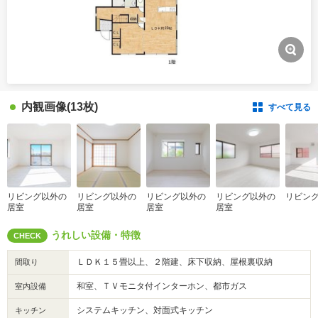
内観画像
(13枚)
すべて見る
リビング以外の
リビング以外の
リビング以外の
リビング以外の
リビン
居室
居室
居室
居室
うれしい設備・特徴
CHECK
ＬＤＫ１５畳以上、２階建、床下収納、屋根裏収納
間取り
和室、ＴＶモニタ付インターホン、都市ガス
室内設備
システムキッチン、対面式キッチン
キッチン