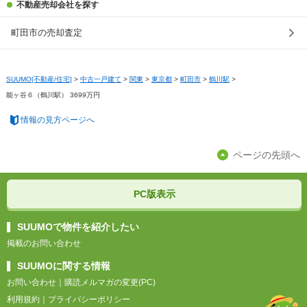
不動産売却会社を探す
町田市の売却査定
SUUMO[不動産/住宅]
>
中古一戸建て
>
関東
>
東京都
>
町田市
>
鶴川駅
>
能ヶ谷６（鶴川駅） 3699万円
情報の見方ページへ
ページの先頭へ
PC版表示
SUUMOで物件を紹介したい
掲載のお問い合わせ
SUUMOに関する情報
お問い合わせ
｜
購読メルマガの変更(PC)
利用規約
｜
プライバシーポリシー