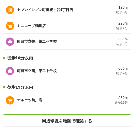
しょうか？ご予約、お待ちしております。■■
190m
セブンイレブン町田能ヶ谷4丁目店
徒歩3分
290m
ミニコープ鶴川店
徒歩4分
350m
町田市立鶴川第二小学校
徒歩5分
徒歩10分以内
650m
町田市立鶴川第二中学校
徒歩9分
徒歩15分以内
850m
マルエツ鶴川店
徒歩11分
周辺環境を地図で確認する