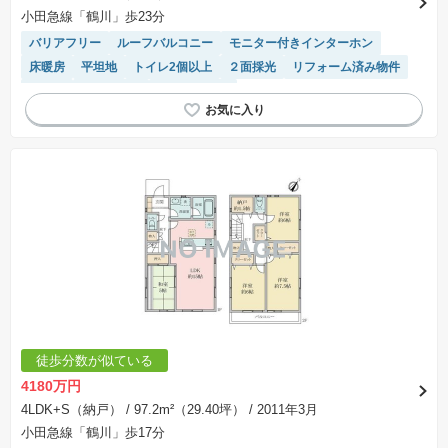
小田急線「鶴川」歩23分
バリアフリー
ルーフバルコニー
モニター付きインターホン
床暖房
平坦地
トイレ2個以上
２面採光
リフォーム済み物件
吹抜け
浴室乾燥機
温水洗浄便座
徒歩分数が似ている
4180万円
4LDK+S（納戸）
/ 97.2m²（29.40坪）
/ 2011年3月
小田急線「鶴川」歩17分