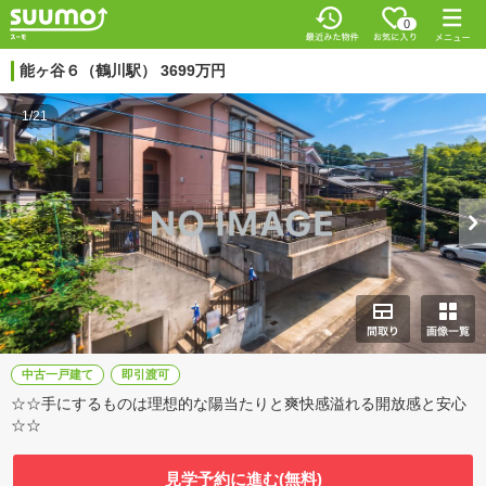
0
能ヶ谷６（鶴川駅） 3699万円
1/21
中古一戸建て
即引渡可
☆☆手にするものは理想的な陽当たりと爽快感溢れる開放感と安心
☆☆
見学予約に進む(無料)