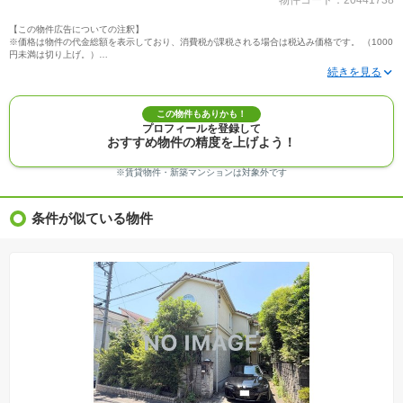
物件コード：20441738
【この物件広告についての注釈】
※価格は物件の代金総額を表示しており、消費税が課税される場合は税込み価格です。 （1000
円未満は切り上げ。）
※写真に写っている、またはパース（絵）や間取り図に描かれている家具や車などは、特にコ
メントがない場合、販売価格に含まれません。
※敷地権利が定期借地権のものは価格に権利金を含みます。
※建築条件付き土地価格には、建物価格は含まれません。
この物件もありかも！
※物件情報は、原則として情報提供日の２日前に最終確認した情報です。
プロフィールを登録して
※完成予想図はいずれも外構、植栽、外観等実際のものとは多少異なることがあります。
おすすめ物件の精度を上げよう！
※モデルルーム・モデルハウス・展示場・ショールームの画像の場合、今回販売の物件と異な
る場合があります。
※ＣＧ合成の画像の場合、実際とは多少異なる場合があります。
※賃貸物件・新築マンションは対象外です
※物件特徴：販売戸数が複数の物件は、全ての住戸に該当しない項目もあります。
※完成後１年以上を経過した未入居物件が掲載される場合があります。ご了承ください。
※新着：物件情報が「SUUMO」に掲載された日から１週間表示されます。
条件が似ている物件
※価格更新：物件価格が変更された日から１週間表示されます。
※販売予定物件はすべて、販売開始するまで契約または予約の申込みはできません。
※購入の前には物件内容や契約条件についてご自身で十分な確認をしていただくようにお願い
いたします。
※建築条件土地の情報内に掲載されている、建物プラン例は、土地購入者の設計プランの参考
の一例であって、プランの採用可否は任意です。
※土地（建築条件なし）で「建物プラン例」が表記してある時、そのプラン例は特定の建築請
負会社によるもので、当該建築請負会社以外で建てた場合、同様のものが同価格で建てられる
とは限りません。また建築請負会社を特定するものではありません。
※建築条件付き土地とは、その土地に建築する建物の建築請負契約が、一定期間内に成立する
ことを条件として売買される土地のことをいいます。建築請負契約成立に向けて設計プランを
協議するため、土地購入者が自己の希望する建物の設計協議をするために必要な相当の期間の
交渉期間が設定され、その期間内で希望を満たすプランが実現できたかどうかにより結論を出
します。なお、この期間は概ね3ヶ月程度とされています。納得のいくプランが出来ず、建築請
負契約が成立しない場合、土地売買契約は白紙に戻り、土地契約にかかった代金（土地代金、