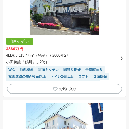
価格が近い
3880万円
4LDK
/ 113.44m²（登記）
/ 2000年2月
小田急線「鶴川」歩20分
WIC
前面棟無
対面キッチン
陽当り良好
全室南向き
接面道路の幅が６m以上
トイレ2個以上
ロフト
２面採光
食洗機
閑静な住宅地
リフォーム済み物件
３面採光
窓付き浴室