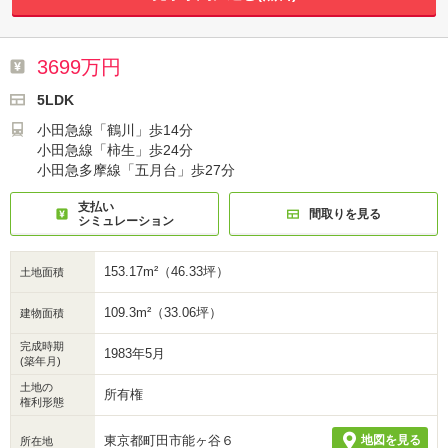
3699万円
5LDK
小田急線「鶴川」歩14分
小田急線「柿生」歩24分
小田急多摩線「五月台」歩27分
支払い
間取りを見る
シミュレーション
153.17m²（46.33坪）
土地面積
109.3m²（33.06坪）
建物面積
完成時期
1983年5月
(築年月)
土地の
所有権
権利形態
東京都町田市能ヶ谷６
地図を見る
所在地