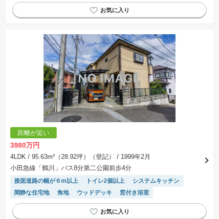
距離が近い
3980万円
4LDK
/ 95.63m²（28.92坪）（登記）
/ 1999年2月
小田急線「鶴川」バス8分第二公園前歩4分
接面道路の幅が６m以上
トイレ2個以上
システムキッチン
閑静な住宅地
角地
ウッドデッキ
窓付き浴室