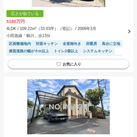
手付金など）は名目のいかんに関わらず、全て返却されます。
※課税対象物件の「価格」や「費用等」は消費税込みの「総額表示」で統一しています。
※「本体価格」とは、課税対象物件においては「消費税を除いた建物価格」と「土地価格」の
広さが似ている
合計額を指します。
※課税対象物件は消費税込みの総額表示のため、不動産広告の販売価格には本体価格の金額は
5180万円
表示されておりません。
※取引にかかる費用：物件の契約手続き、決済、引き渡し時にかかる費用を表示しています。
4LDK
/ 109.22m²（33.03坪）（登記）
/ 2009年3月
不動産会社によって表記有無が異なるため、ご自身で十分な確認をしていただくようにお願い
小田急線「鶴川」歩13分
いたします。
※掲載の省エネ性能ラベル内の物件・住棟・号室名称については最新のものに変更されている
区画整備地内
対面キッチン
全室南向き
床暖房
高台に立地
場合があります。
接面道路の幅が６m以上
トイレ2個以上
システムキッチン
食洗機
閑静な住宅地
浴室乾燥機
温水洗浄便座
窓付き浴室