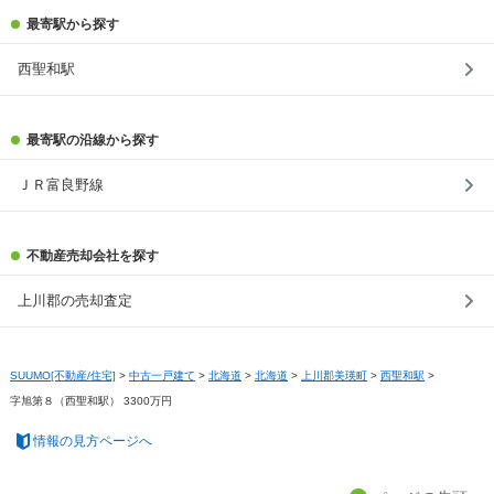
最寄駅から探す
西聖和駅
最寄駅の沿線から探す
ＪＲ富良野線
不動産売却会社を探す
上川郡の売却査定
SUUMO[不動産/住宅]
>
中古一戸建て
>
北海道
>
北海道
>
上川郡美瑛町
>
西聖和駅
>
字旭第８（西聖和駅） 3300万円
情報の見方ページへ