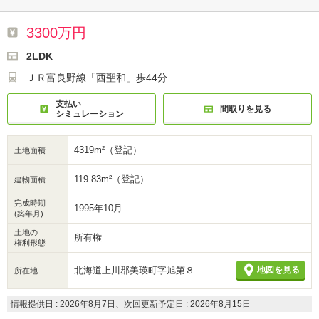
3300万円
2LDK
ＪＲ富良野線「西聖和」歩44分
支払い
間取りを見る
シミュレーション
4319m²（登記）
土地面積
119.83m²（登記）
建物面積
完成時期
1995年10月
(築年月)
土地の
所有権
権利形態
北海道上川郡美瑛町字旭第８
地図を見る
所在地
情報提供日 : 2026年8月7日、次回更新予定日 : 2026年8月15日