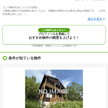
【この物件広告についての注釈】
※価格は物件の代金総額を表示しており、消費税が課税される場合は税込み価格です。 （1000
円未満は切り上げ。）
※写真に写っている、またはパース（絵）や間取り図に描かれている家具や車などは、特にコ
メントがない場合、販売価格に含まれません。
※敷地権利が定期借地権のものは価格に権利金を含みます。
※建築条件付き土地価格には、建物価格は含まれません。
この物件もありかも！
※物件情報は、原則として情報提供日の２日前に最終確認した情報です。
プロフィールを登録して
※完成予想図はいずれも外構、植栽、外観等実際のものとは多少異なることがあります。
おすすめ物件の精度を上げよう！
※モデルルーム・モデルハウス・展示場・ショールームの画像の場合、今回販売の物件と異な
る場合があります。
※ＣＧ合成の画像の場合、実際とは多少異なる場合があります。
※賃貸物件・新築マンションは対象外です
※物件特徴：販売戸数が複数の物件は、全ての住戸に該当しない項目もあります。
※完成後１年以上を経過した未入居物件が掲載される場合があります。ご了承ください。
※新着：物件情報が「SUUMO」に掲載された日から１週間表示されます。
条件が似ている物件
※価格更新：物件価格が変更された日から１週間表示されます。
※販売予定物件はすべて、販売開始するまで契約または予約の申込みはできません。
※購入の前には物件内容や契約条件についてご自身で十分な確認をしていただくようにお願い
いたします。
※建築条件土地の情報内に掲載されている、建物プラン例は、土地購入者の設計プランの参考
の一例であって、プランの採用可否は任意です。
※土地（建築条件なし）で「建物プラン例」が表記してある時、そのプラン例は特定の建築請
負会社によるもので、当該建築請負会社以外で建てた場合、同様のものが同価格で建てられる
とは限りません。また建築請負会社を特定するものではありません。
※建築条件付き土地とは、その土地に建築する建物の建築請負契約が、一定期間内に成立する
ことを条件として売買される土地のことをいいます。建築請負契約成立に向けて設計プランを
協議するため、土地購入者が自己の希望する建物の設計協議をするために必要な相当の期間の
交渉期間が設定され、その期間内で希望を満たすプランが実現できたかどうかにより結論を出
します。なお、この期間は概ね3ヶ月程度とされています。納得のいくプランが出来ず、建築請
負契約が成立しない場合、土地売買契約は白紙に戻り、土地契約にかかった代金（土地代金、