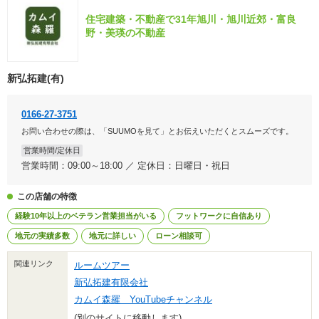
住宅建築・不動産で31年旭川・旭川近郊・富良
野・美瑛の不動産
新弘拓建(有)
0166-27-3751
お問い合わせの際は、「SUUMOを見て」とお伝えいただくとスムーズです。
営業時間/定休日
営業時間：09:00～18:00 ／ 定休日：日曜日・祝日
この店舗の特徴
経験10年以上のベテラン営業担当がいる
フットワークに自信あり
地元の実績多数
地元に詳しい
ローン相談可
関連リンク
ルームツアー
新弘拓建有限会社
カムイ森羅 YouTubeチャンネル
(別のサイトに移動します)