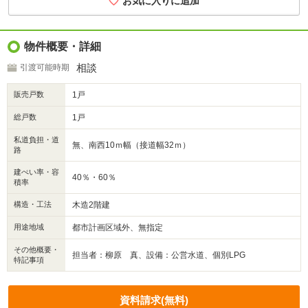
物件概要・詳細
相談
引渡可能時期
販売戸数
1戸
総戸数
1戸
私道負担・道
無、南西10ｍ幅（接道幅32ｍ）
路
建ぺい率・容
40％・60％
積率
構造・工法
木造2階建
用途地域
都市計画区域外、無指定
その他概要・
担当者：柳原 真、設備：公営水道、個別LPG
特記事項
資料請求(無料)