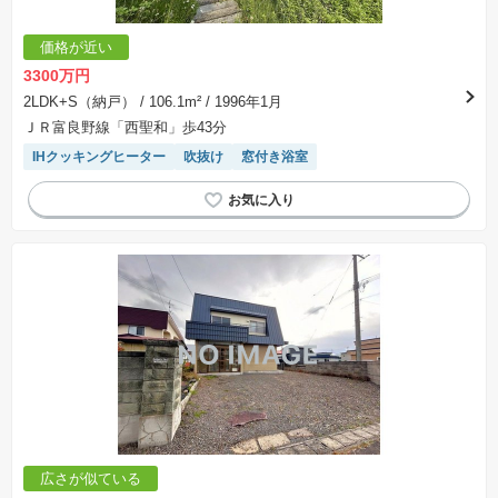
手付金など）は名目のいかんに関わらず、全て返却されます。
※課税対象物件の「価格」や「費用等」は消費税込みの「総額表示」で統一しています。
※「本体価格」とは、課税対象物件においては「消費税を除いた建物価格」と「土地価格」の
価格が近い
合計額を指します。
※課税対象物件は消費税込みの総額表示のため、不動産広告の販売価格には本体価格の金額は
3300万円
表示されておりません。
※取引にかかる費用：物件の契約手続き、決済、引き渡し時にかかる費用を表示しています。
2LDK+S（納戸）
/ 106.1m²
/ 1996年1月
不動産会社によって表記有無が異なるため、ご自身で十分な確認をしていただくようにお願い
ＪＲ富良野線「西聖和」歩43分
いたします。
※掲載の省エネ性能ラベル内の物件・住棟・号室名称については最新のものに変更されている
IHクッキングヒーター
吹抜け
窓付き浴室
場合があります。
広さが似ている