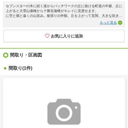
セブンスターの木に続く道からパッチワークの丘に抜ける町道の中腹、丘に
上がると大雪山連峰から十勝岳連峰がキレイに見渡せます。
に空と畑と遠くの山並み。板張りの外観、丘を上がって玄関、大きな吹き抜
けのリビング、和室の客間が6帖間 2階は仕切りのないホール寝室+見晴ら
しの良い書斎、書斎の前は前面バルコニー。毎日が森林浴。おトイレは残念
ながら汲取り、お風呂とトイレはリフォームしたら快適に過ごせます。
間取り・区画図
間取り
(1件)