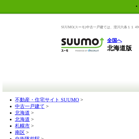
SUUMO(スーモ)中古一戸建ては、澄川六条１１
全国へ
北海道版
不動産・住宅サイト SUUMO
>
中古一戸建て
>
北海道
>
北海道
>
札幌市
>
南区
>
自衛隊前駅
>