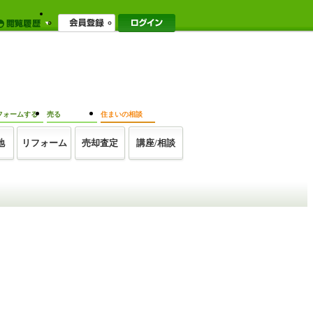
フォームする
売る
住まいの相談
地
リフォーム
売却査定
講座/相談