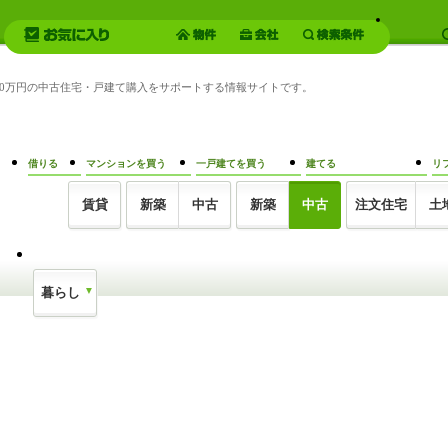
 490万円の中古住宅・戸建て購入をサポートする情報サイトです。
借りる
マンションを買う
一戸建てを買う
建てる
リ
賃貸
新築
中古
新築
中古
注文住宅
土
暮らし