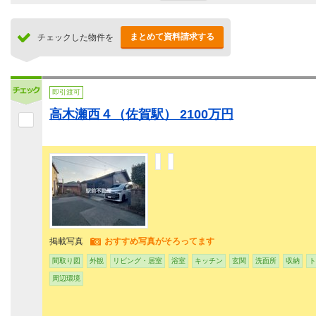
まとめて資料請求する
チェックした物件を
即引渡可
高木瀬西４（佐賀駅） 2100万円
掲載写真
おすすめ写真がそろってます
間取り図
外観
リビング・居室
浴室
キッチン
玄関
洗面所
収納
ト
周辺環境