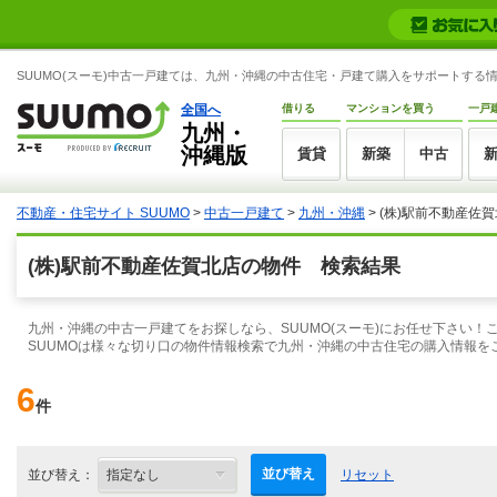
SUUMO(スーモ)中古一戸建ては、九州・沖縄の中古住宅・戸建て購入をサポートする
全国へ
借りる
マンションを買う
一戸
九州・
沖縄版
賃貸
新築
中古
不動産・住宅サイト SUUMO
>
中古一戸建て
>
九州・沖縄
> (株)駅前不動産佐
(株)駅前不動産佐賀北店の物件 検索結果
九州・沖縄の中古一戸建てをお探しなら、SUUMO(スーモ)にお任せ下さい
SUUMOは様々な切り口の物件情報検索で九州・沖縄の中古住宅の購入情報を
6
件
並び替え
並び替え：
リセット