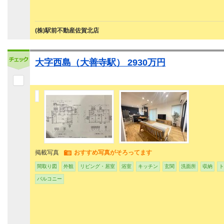
(株)駅前不動産佐賀北店
大字西島（大善寺駅） 2930万円
掲載写真
おすすめ写真がそろってます
間取り図
外観
リビング・居室
浴室
キッチン
玄関
洗面所
収納
ト
バルコニー