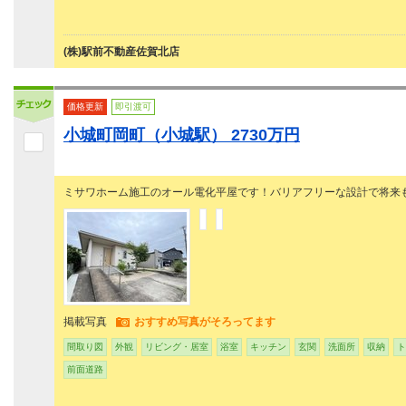
(株)駅前不動産佐賀北店
価格更新
即引渡可
小城町岡町（小城駅） 2730万円
ミサワホーム施工のオール電化平屋です！バリアフリーな設計で将来
掲載写真
おすすめ写真がそろってます
間取り図
外観
リビング・居室
浴室
キッチン
玄関
洗面所
収納
ト
前面道路