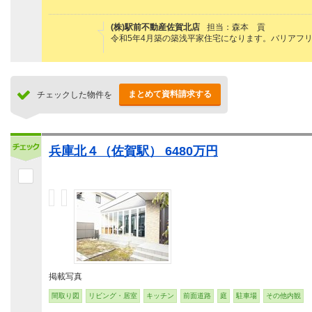
(株)駅前不動産佐賀北店
担当：森本 貢
令和5年4月築の築浅平家住宅になります。バリアフ
まとめて資料請求する
チェックした物件を
兵庫北４（佐賀駅） 6480万円
掲載写真
間取り図
リビング・居室
キッチン
前面道路
庭
駐車場
その他内観