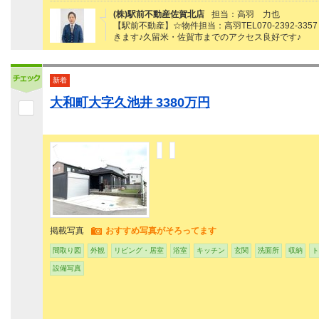
(株)駅前不動産佐賀北店
担当：高羽 力也
【駅前不動産】☆物件担当：高羽TEL070-2392
きます♪久留米・佐賀市までのアクセス良好です♪
新着
大和町大字久池井 3380万円
掲載写真
おすすめ写真がそろってます
間取り図
外観
リビング・居室
浴室
キッチン
玄関
洗面所
収納
ト
設備写真