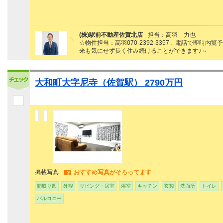
(株)駅前不動産佐賀北店
担当：高羽 力也
☆物件担当：高羽070-2392-3357←電話で即
来も気にせず長く住み続けることができます♪～
大和町大字尼寺（佐賀駅） 2790万円
掲載写真
おすすめ写真がそろってます
間取り図
外観
リビング・居室
浴室
キッチン
玄関
洗面所
トイレ
バルコニー