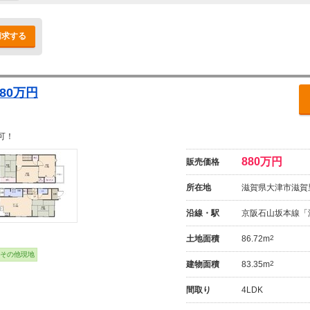
請求する
80万円
可！
880万円
販売価格
所在地
滋賀県大津市滋賀
沿線・駅
京阪石山坂本線「
土地面積
86.72m
2
その他現地
建物面積
83.35m
2
間取り
4LDK