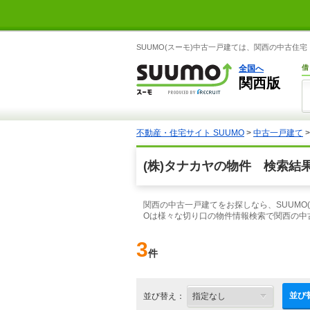
SUUMO(スーモ)中古一戸建ては、関西の中古住
全国へ
借
関西版
不動産・住宅サイト SUUMO
>
中古一戸建て
(株)タナカヤの物件 検索結
関西の中古一戸建てをお探しなら、SUUMO
Oは様々な切り口の物件情報検索で関西の中
3
件
並び
並び替え：