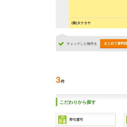
(株)タナカヤ
まとめて資料
チェックした物件を
3
件
こだわりから探す
即引渡可