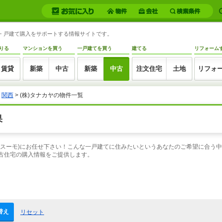
宅・戸建て購入をサポートする情報サイトです。
りる
マンションを買う
一戸建てを買う
建てる
リフォーム
賃貸
新築
中古
新築
中古
注文住宅
土地
リフォ
>
関西
> (株)タナカヤの物件一覧
果
(スーモ)にお任せ下さい！こんな一戸建てに住みたいというあなたのご希望に合う中
古住宅の購入情報をご提供します。
替え
リセット