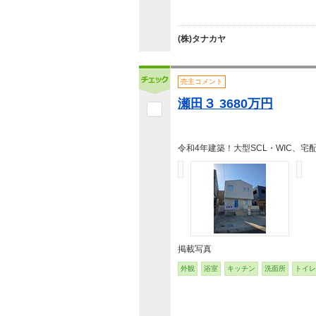
(株)タナカヤ
売主コメント
瀬田３ 3680万円
令和4年建築！大型SCL・WIC、宅
掲載写真
外観
浴室
キッチン
洗面所
トイレ