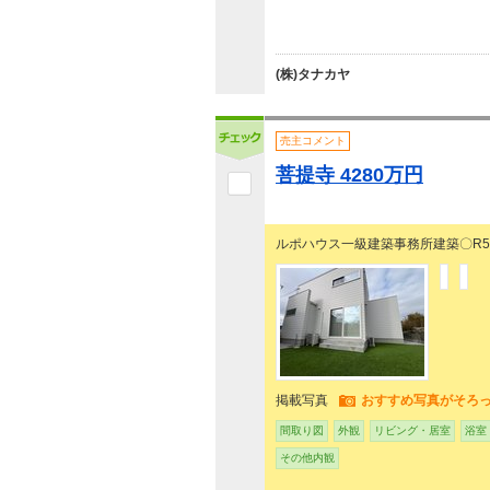
(株)タナカヤ
売主コメント
菩提寺 4280万円
ルポハウス一級建築事務所建築〇R5年
掲載写真
おすすめ写真がそろ
間取り図
外観
リビング・居室
浴室
その他内観