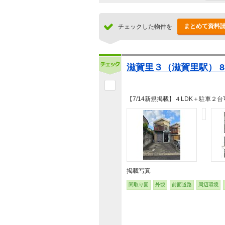
まとめて資料
チェックした物件を
滋賀里３（滋賀里駅） 8
【7/14新規掲載】４LDK＋駐車２台
掲載写真
間取り図
外観
前面道路
周辺環境