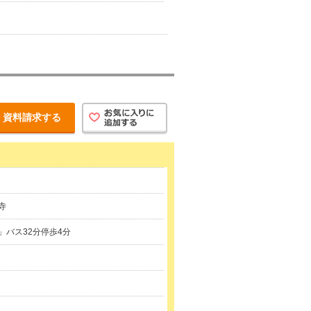
資料請求する
寺
」バス32分停歩4分