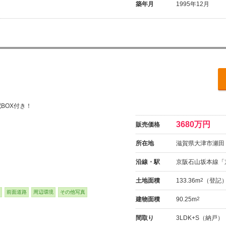
築年月
1995年12月
配BOX付き！
3680万円
販売価格
所在地
滋賀県大津市瀬田
沿線・駅
京阪石山坂本線「
土地面積
133.36m
2
（登記
前面道路
周辺環境
その他写真
建物面積
90.25m
2
間取り
3LDK+S（納戸）