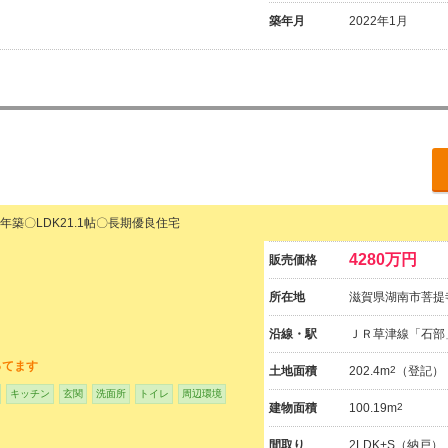
築年月
2022年1月
築〇LDK21.1帖〇長期優良住宅
4280万円
販売価格
所在地
滋賀県湖南市菩提
沿線・駅
ＪＲ草津線「石部
ってます
土地面積
202.4m
2
（登記）
キッチン
玄関
洗面所
トイレ
周辺環境
建物面積
100.19m
2
間取り
2LDK+S（納戸）