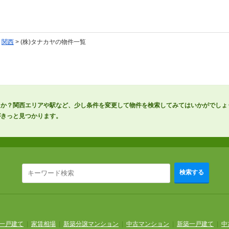
>
関西
> (株)タナカヤの物件一覧
たか？関西エリアや駅など、少し条件を変更して物件を検索してみてはいかがでしょ
がきっと見つかります。
検索する
一戸建て
|
家賃相場
|
新築分譲マンション
|
中古マンション
|
新築一戸建て
|
中