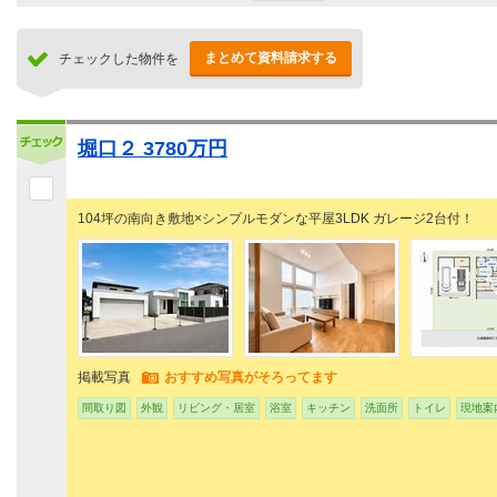
まとめて資料請求する
チェックした物件を
堀口２ 3780万円
104坪の南向き敷地×シンプルモダンな平屋3LDK ガレージ2台付！
掲載写真
おすすめ写真がそろってます
間取り図
外観
リビング・居室
浴室
キッチン
洗面所
トイレ
現地案