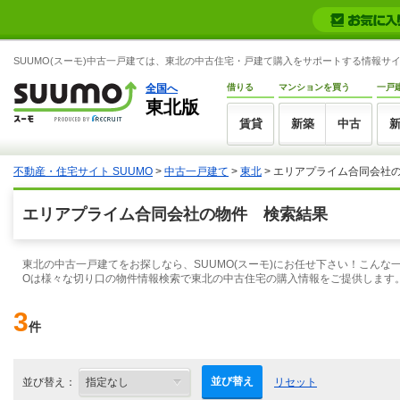
SUUMO(スーモ)中古一戸建ては、東北の中古住宅・戸建て購入をサポートする情報サ
全国へ
借りる
マンションを買う
一戸
東北版
賃貸
新築
中古
不動産・住宅サイト SUUMO
>
中古一戸建て
>
東北
> エリアプライム合同会社
エリアプライム合同会社の物件 検索結果
東北の中古一戸建てをお探しなら、SUUMO(スーモ)にお任せ下さい！こん
Oは様々な切り口の物件情報検索で東北の中古住宅の購入情報をご提供します
3
件
並び替え
並び替え：
リセット