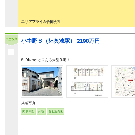
エリアプライム合同会社
小中野８（陸奥湊駅） 2198万円
8LDKのゆとりある大型住宅！
掲載写真
間取り図
外観
現地案内図