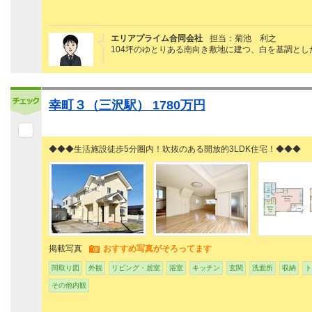
エリアプライム合同会社
担当：菊池 利之
104坪のゆとりある南向き敷地に建つ、白を基調と
幸町３（三沢駅） 1780万円
◆◆◆生活施設徒歩5分圏内！吹抜のある開放的3LDK住宅！◆◆◆
掲載写真
おすすめ写真がそろってます
間取り図
外観
リビング・居室
浴室
キッチン
玄関
洗面所
収納
ト
その他内観