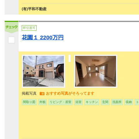
(有)平和不動産
即引渡可
花園１ 2200万円
掲載写真
おすすめ写真がそろってます
間取り図
外観
リビング・居室
浴室
キッチン
玄関
洗面所
収納
ト