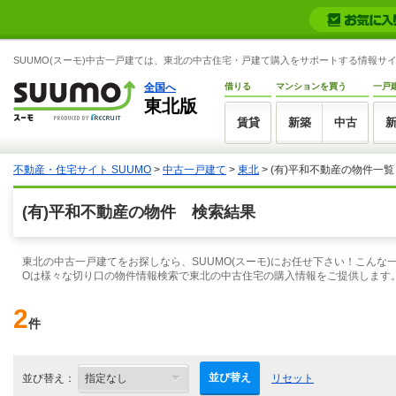
SUUMO(スーモ)中古一戸建ては、東北の中古住宅・戸建て購入をサポートする情報サ
全国へ
借りる
マンションを買う
一戸
東北版
賃貸
新築
中古
不動産・住宅サイト SUUMO
>
中古一戸建て
>
東北
> (有)平和不動産の物件一覧
(有)平和不動産の物件 検索結果
東北の中古一戸建てをお探しなら、SUUMO(スーモ)にお任せ下さい！こん
Oは様々な切り口の物件情報検索で東北の中古住宅の購入情報をご提供します
2
件
並び替え
並び替え：
リセット