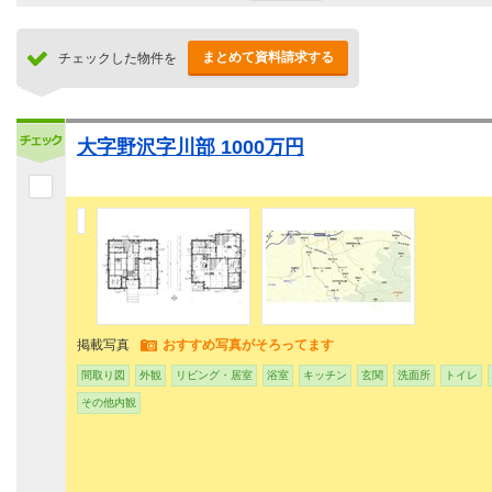
まとめて資料請求する
チェックした物件を
大字野沢字川部 1000万円
掲載写真
おすすめ写真がそろってます
間取り図
外観
リビング・居室
浴室
キッチン
玄関
洗面所
トイレ
その他内観