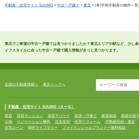
不動産・住宅サイト SUUMO
>
中古一戸建て
>
東北
> (有)平和不動産の物件一覧
東北でご希望の中古一戸建ては見つかりましたか？東北エリアや駅など、少し条
イフスタイルに合った中古一戸建て購入情報がきっと見つかります。
全国の不動産情報へ
|
東北トップへ
不動産・住宅サイト SUUMO（スーモ）
賃貸
|
賃貸マンション
|
賃貸アパート
|
賃貸一戸建て
|
家賃相場
|
新築分譲
土地
|
リノベーション物件
|
注文住宅
|
住宅リフォーム
|
不動産売却・査定
住宅ローン
|
物件ライブラリー
|
ファイナンシャルプランナー無料相談