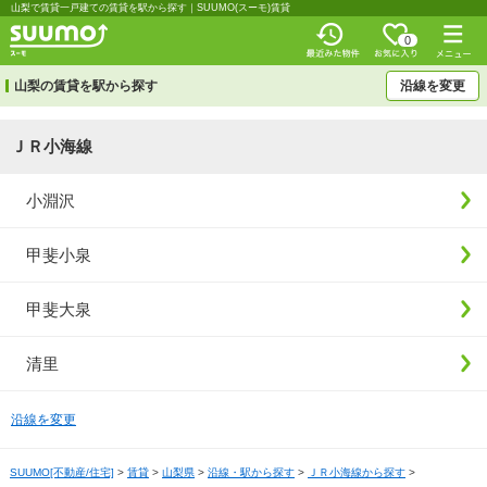
山梨で賃貸一戸建ての賃貸を駅から探す｜SUUMO(スーモ)賃貸
0
山梨の賃貸を駅から探す
沿線を変更
ＪＲ小海線
小淵沢
甲斐小泉
甲斐大泉
清里
沿線を変更
SUUMO[不動産/住宅]
>
賃貸
>
山梨県
>
沿線・駅から探す
>
ＪＲ小海線から探す
>