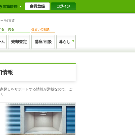
ーモ)賃貸
する
売る
住まいの相談
ーム
売却査定
講座/相談
暮らし
]情報
！家探しをサポートする情報が満載なので、ご
い。