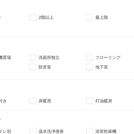
件
2階以上
最上階
機置場
洗面所独立
フローリング
防音室
地下室
付き
床暖房
灯油暖房
レ
イレ別
温水洗浄便座
浴室乾燥機