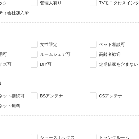
ック
管理人有り
TVモニタ付きイン
ティ会社加入済
女性限定
ペット相談可
用可
ルームシェア可
高齢者歓迎
イズ可
DIY可
定期借家を含まない
信
ネット接続可
BSアンテナ
CSアンテナ
ネット無料
シューズボックス
トランクルーム