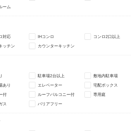
ルーム
ロ対応
IHコンロ
コンロ2口以上
キッチン
カウンターキッチン
り
駐車場2台以上
敷地内駐車場
場あり
エレベーター
宅配ボックス
ー付
ルーフバルコニー付
専用庭
ガス
バリアフリー
ィ