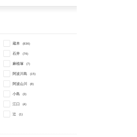
蔵本
(836)
石井
(76)
麻植塚
(7)
阿波川島
(15)
阿波山川
(8)
小島
(3)
江口
(4)
辻
(1)