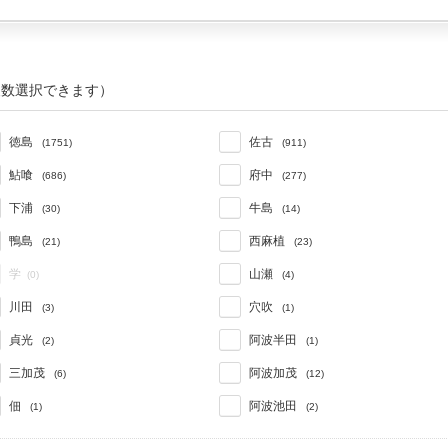
複数選択できます）
徳島
佐古
(1751)
(911)
鮎喰
府中
(686)
(277)
下浦
牛島
(30)
(14)
鴨島
西麻植
(21)
(23)
学
山瀬
(0)
(4)
川田
穴吹
(3)
(1)
貞光
阿波半田
(2)
(1)
三加茂
阿波加茂
(6)
(12)
佃
阿波池田
(1)
(2)