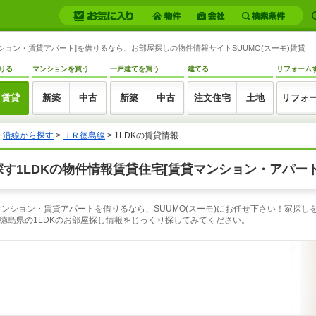
ンション・賃貸アパート]を借りるなら、お部屋探しの物件情報サイトSUUMO(スーモ)賃貸
りる
マンションを買う
一戸建てを買う
建てる
リフォーム
賃貸
新築
中古
新築
中古
注文住宅
土地
リフォ
>
沿線から探す
>
ＪＲ徳島線
> 1LDKの賃貸情報
探す1LDKの物件情報賃貸住宅[賃貸マンション・アパート
貸マンション・賃貸アパートを借りるなら、SUUMO(スーモ)にお任せ下さい！家探
徳島県の1LDKのお部屋探し情報をじっくり探してみてください。