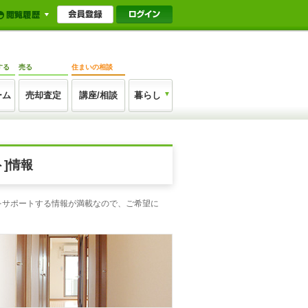
する
売る
住まいの相談
ーム
売却査定
講座/相談
暮らし
]情報
しをサポートする情報が満載なので、ご希望に