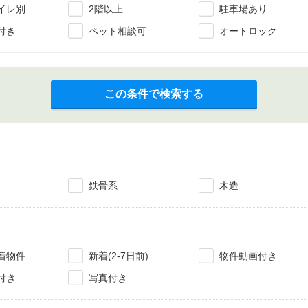
イレ別
2階以上
駐車場あり
付き
ペット相談可
オートロック
この条件で検索する
鉄骨系
木造
着物件
新着(2-7日前)
物件動画付き
付き
写真付き