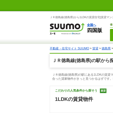
ＪＲ徳島線(徳島県)から1LDKの賃貸住宅[賃貸マ
全国へ
借
四国版
不動産・住宅サイト SUUMO
>
賃貸
>
徳島県
ＪＲ徳島線(徳島県)の駅から
ＪＲ徳島線(徳島県)の駅にある1LDKの賃
合った貸家物件がきっと見つかるはずです。
こだわりの人気条件から探そう
賃貸
1LDKの賃貸物件