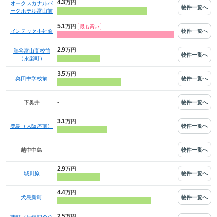
4.3
万円
オークスカナルパ
物件一覧へ
ークホテル富山前
5.1
万円
物件一覧へ
インテック本社前
2.9
万円
龍谷富山高校前
物件一覧へ
（永楽町）
3.5
万円
物件一覧へ
奥田中学校前
-
物件一覧へ
下奥井
3.1
万円
物件一覧へ
粟島（大阪屋前）
-
物件一覧へ
越中中島
2.9
万円
物件一覧へ
城川原
4.4
万円
物件一覧へ
犬島新町
2.5
万円