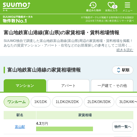
0
富山地鉄富山港線(富山県)の家賃相場・賃料相場情報
SUUMO独自で調査した富山地鉄富山港線(富山県)周辺の家賃相場・賃料相場を掲載！
あなたの賃貸マンション・アパート・住宅などのお部屋探しの参考としてご活用くだ
さい。
続きを読む
富山地鉄富山港線の家賃相場情報
駅順
マンション
アパート
一戸建て・その他
ワンルーム
1K/1DK
1LDK/2K/2DK
2LDK/3K/3DK
3LDK/4K
駅名
家賃相場
4.3
万円
物件一覧へ
富山駅