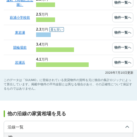
蓮町（馬場記念公
物件一覧へ
園）
2.5
万円
物件一覧へ
萩浦小学校前
2.3
万円
物件一覧へ
東岩瀬
3.4
万円
物件一覧へ
競輪場前
4.1
万円
物件一覧へ
岩瀬浜
2026年7月10日更新
このデータは「SUUMO」に登録されている賃貸物件の賃料を元に独自の集計ロジックによっ
て算出しています。掲載中物件の平均金額とは異なる場合があり、その正確性について保証す
るものではありません。
他の沿線の家賃相場を見る
沿線一覧