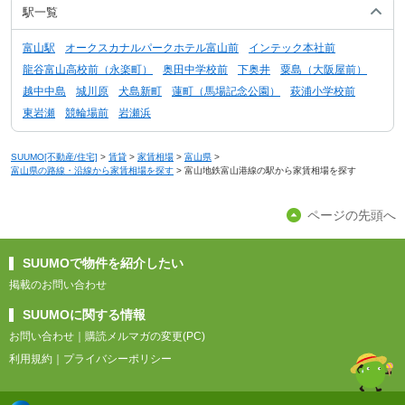
駅一覧
富山駅
オークスカナルパークホテル富山前
インテック本社前
龍谷富山高校前（永楽町）
奥田中学校前
下奥井
粟島（大阪屋前）
越中中島
城川原
犬島新町
蓮町（馬場記念公園）
萩浦小学校前
東岩瀬
競輪場前
岩瀬浜
SUUMO[不動産/住宅]
>
賃貸
>
家賃相場
>
富山県
>
富山県の路線・沿線から家賃相場を探す
>
富山地鉄富山港線の駅から家賃相場を探す
ページの先頭へ
SUUMOで物件を紹介したい
掲載のお問い合わせ
SUUMOに関する情報
お問い合わせ
｜
購読メルマガの変更(PC)
利用規約
｜
プライバシーポリシー