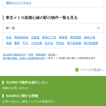
成田スカイアクセス
東京メトロ副都心線の駅の物件一覧を見る
駅一覧
渋谷
明治神宮前
北参道
新宿三丁目
東新宿
西早稲田
雑司が谷
池袋
要町
千川
小竹向原
氷川台
平和台
地下鉄赤塚
地下鉄成増
SUUMO[不動産/住宅]
>
賃貸
>
家賃相場
>
東京都
>
東京都の路線・沿線から家賃相場を探す
>
東京メトロ副都心線の駅から家賃相場を探す
ページの先頭へ
SUUMOで物件を紹介したい
掲載のお問い合わせ
SUUMOに関する情報
お問い合わせ
｜
購読メルマガの変更(PC)