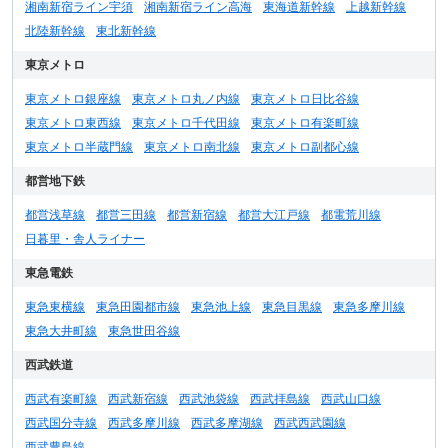
湘南新宿ライン宇須
湘南新宿ライン高海
東海道新幹線
上越新幹線
北陸新幹線
東北新幹線
東京メトロ
東京メトロ銀座線
東京メトロ丸ノ内線
東京メトロ日比谷線
東京メトロ東西線
東京メトロ千代田線
東京メトロ有楽町線
東京メトロ半蔵門線
東京メトロ南北線
東京メトロ副都心線
都営地下鉄
都営浅草線
都営三田線
都営新宿線
都営大江戸線
都電荒川線
日暮里・舎人ライナー
東急電鉄
東急東横線
東急田園都市線
東急池上線
東急目黒線
東急多摩川線
東急大井町線
東急世田谷線
西武鉄道
西武有楽町線
西武新宿線
西武池袋線
西武拝島線
西武山口線
西武国分寺線
西武多摩川線
西武多摩湖線
西武西武園線
西武豊島線