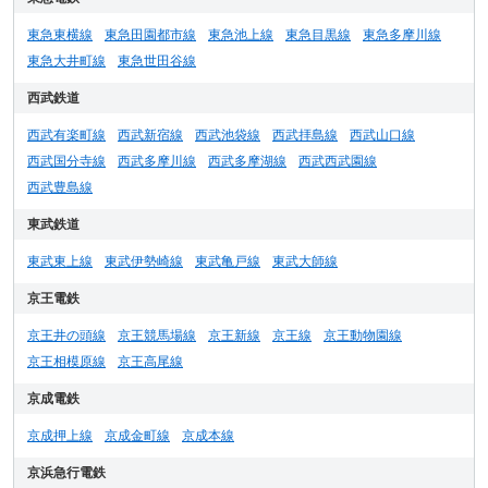
東急東横線
東急田園都市線
東急池上線
東急目黒線
東急多摩川線
東急大井町線
東急世田谷線
西武鉄道
西武有楽町線
西武新宿線
西武池袋線
西武拝島線
西武山口線
西武国分寺線
西武多摩川線
西武多摩湖線
西武西武園線
西武豊島線
東武鉄道
東武東上線
東武伊勢崎線
東武亀戸線
東武大師線
京王電鉄
京王井の頭線
京王競馬場線
京王新線
京王線
京王動物園線
京王相模原線
京王高尾線
京成電鉄
京成押上線
京成金町線
京成本線
京浜急行電鉄