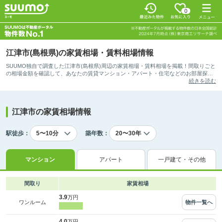
0
江津市(島根県)の家賃相場・賃料相場情報
SUUMO独自で調査した江津市(島根県)周辺の家賃相場・賃料相場を掲載！間取りごと
の相場金額を確認して、あなたの賃貸マンション・アパート・住宅などのお部屋探し
の参考としてご活用ください。
続きを読む
江津市の家賃相場情報
駅徒歩：
築年数：
マンション
アパート
一戸建て・その他
間取り
家賃相場
3.9
万円
物件一覧へ
ワンルーム
4.0
万円