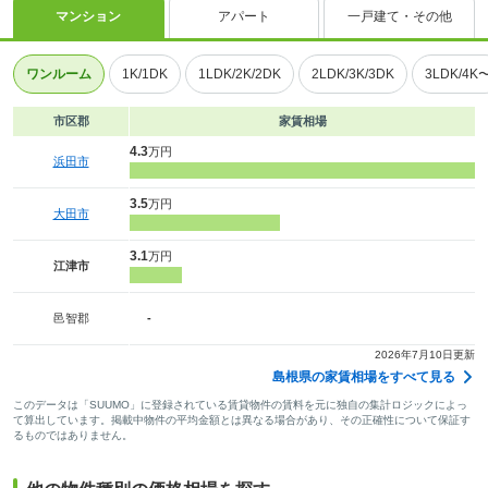
マンション
アパート
一戸建て・その他
ワンルーム
1K/1DK
1LDK/2K/2DK
2LDK/3K/3DK
3LDK/4K
市区郡
家賃相場
4.3
万円
浜田市
3.5
万円
大田市
3.1
万円
江津市
邑智郡
-
2026年7月10日更新
島根県の家賃相場をすべて見る
このデータは「SUUMO」に登録されている賃貸物件の賃料を元に独自の集計ロジックによっ
て算出しています。掲載中物件の平均金額とは異なる場合があり、その正確性について保証す
るものではありません。