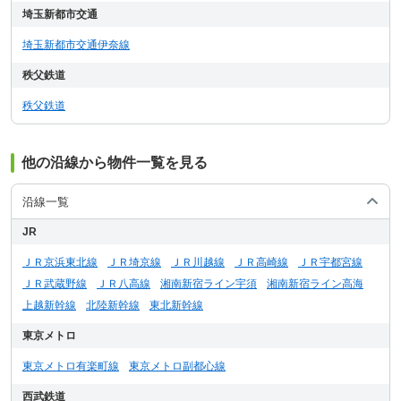
埼玉新都市交通
埼玉新都市交通伊奈線
秩父鉄道
秩父鉄道
他の沿線から物件一覧を見る
沿線一覧
JR
ＪＲ京浜東北線
ＪＲ埼京線
ＪＲ川越線
ＪＲ高崎線
ＪＲ宇都宮線
ＪＲ武蔵野線
ＪＲ八高線
湘南新宿ライン宇須
湘南新宿ライン高海
上越新幹線
北陸新幹線
東北新幹線
東京メトロ
東京メトロ有楽町線
東京メトロ副都心線
西武鉄道