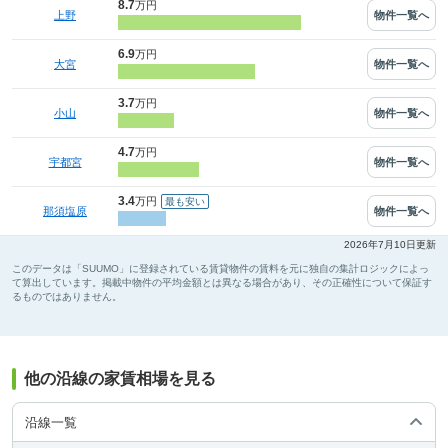
8.7
万円
物件一覧へ
上野
6.9
万円
物件一覧へ
大宮
3.7
万円
物件一覧へ
小山
4.7
万円
物件一覧へ
宇都宮
3.4
万円
物件一覧へ
那須塩原
2026年7月10日更新
このデータは「SUUMO」に登録されている賃貸物件の賃料を元に独自の集計ロジックによっ
て算出しています。掲載中物件の平均金額とは異なる場合があり、その正確性について保証す
るものではありません。
他の沿線の家賃相場を見る
沿線一覧