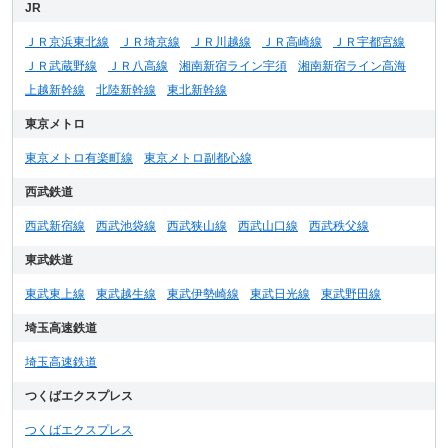
JR
ＪＲ京浜東北線
ＪＲ埼京線
ＪＲ川越線
ＪＲ高崎線
ＪＲ宇都宮線
ＪＲ武蔵野線
ＪＲ八高線
湘南新宿ライン宇須
湘南新宿ライン高海
上越新幹線
北陸新幹線
東北新幹線
東京メトロ
東京メトロ有楽町線
東京メトロ副都心線
西武鉄道
西武新宿線
西武池袋線
西武狭山線
西武山口線
西武秩父線
東武鉄道
東武東上線
東武越生線
東武伊勢崎線
東武日光線
東武野田線
埼玉高速鉄道
埼玉高速鉄道
つくばエクスプレス
つくばエクスプレス