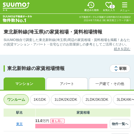
0
東北新幹線(埼玉県)の家賃相場・賃料相場情報
SUUMO独自で調査した東北新幹線(埼玉県)周辺の家賃相場・賃料相場を掲載！あなた
の賃貸マンション・アパート・住宅などのお部屋探しの参考としてご活用ください。
続きを読む
東北新幹線の家賃相場情報
駅順
マンション
アパート
一戸建て・その他
ワンルーム
1K/1DK
1LDK/2K/2DK
2LDK/3K/3DK
3LDK/4K
駅名
家賃相場
11.0
万円
物件一覧へ
東京