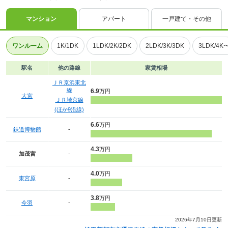
マンション
アパート
一戸建て・その他
ワンルーム
1K/1DK
1LDK/2K/2DK
2LDK/3K/3DK
3LDK/4K
駅名
他の路線
家賃相場
ＪＲ京浜東北
線
6.9
万円
大宮
ＪＲ埼京線
(ほか9沿線)
6.6
万円
鉄道博物館
-
4.3
万円
加茂宮
-
4.0
万円
東宮原
-
3.8
万円
今羽
-
2026年7月10日更新