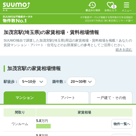
0
加茂宮駅(埼玉県)の家賃相場・賃料相場情報
SUUMO独自で調査した加茂宮駅(埼玉県)周辺の家賃相場・賃料相場を掲載！あなたの
賃貸マンション・アパート・住宅などのお部屋探しの参考としてご活用ください。
続きを読む
加茂宮駅の家賃相場情報
駅徒歩：
築年数：
マンション
アパート
一戸建て・その他
間取り
家賃相場
5.8
万円
物件一覧へ
ワンルーム
5.9
万円