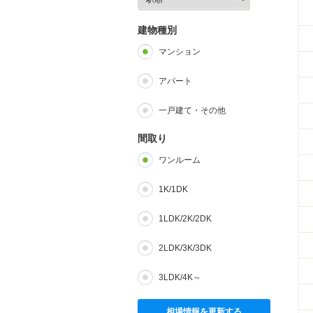
建物種別
マンション
アパート
一戸建て・その他
間取り
ワンルーム
1K/1DK
1LDK/2K/2DK
2LDK/3K/3DK
3LDK/4K～
相場情報を更新する