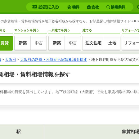
の家賃相場・賃料相場情報を地下鉄谷町線から探すなら、お部屋探し物件情報サイトSUUM
りる
マンションを買う
一戸建てを買う
建てる
リフォーム
賃貸
新築
中古
新築
中古
注文住宅
土地
リフォ
場
>
大阪府
>
大阪府の路線・沿線から家賃相場を探す
>
地下鉄谷町線から駅の家賃
賃相場・賃料相場情報を探す
料相場の目安を算出しています。地下鉄谷町線（大阪府）で最も家賃相場の高い駅は
駅
家賃相