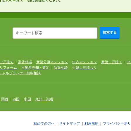
なSUUMO(スーモ)にお任せください。
検索する
一戸建て
|
家賃相場
|
新築分譲マンション
|
中古マンション
|
新築一戸建て
|
中
リフォーム
|
不動産売却・査定
|
新築相談
|
引越し見積もり
|
シャルプランナー無料相談
|
関西
|
四国
|
中国
|
九州・沖縄
初めての方へ
|
サイトマップ
|
利用規約
|
プライバシーポリ