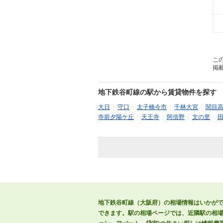
こ
掲
地下鉄谷町線の駅から賃貸物件を探す
大日
|
守口
|
太子橋今市
|
千林大宮
|
関目
寺前夕陽ケ丘
|
天王寺
|
阿倍野
|
文の里
|
地下鉄谷町線（大阪府）の相場情報はいかが
できます。駅の相場ページでは、近隣駅の相場