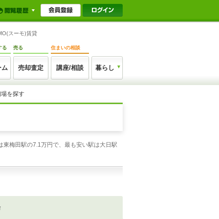
O(スーモ)賃貸
する
売る
住まいの相談
ーム
売却査定
講座/相談
暮らし
相場を探す
東梅田駅の7.1万円で、最も安い駅は大日駅
場