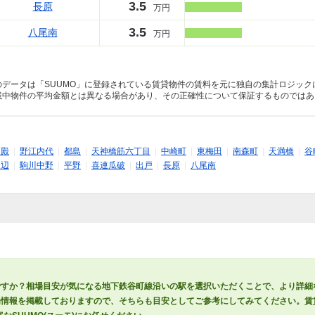
3.5
長原
万円
3.5
八尾南
万円
のデータは「SUUMO」に登録されている賃貸物件の賃料を元に独自の集計ロジック
載中物件の平均金額とは異なる場合があり、その正確性について保証するものではあ
高殿
|
野江内代
|
都島
|
天神橋筋六丁目
|
中崎町
|
東梅田
|
南森町
|
天満橋
|
谷
田辺
|
駒川中野
|
平野
|
喜連瓜破
|
出戸
|
長原
|
八尾南
ですか？相場目安が気になる地下鉄谷町線沿いの駅を選択いただくことで、より詳細
情報を掲載しておりますので、そちらも目安としてご参考にしてみてください。賃