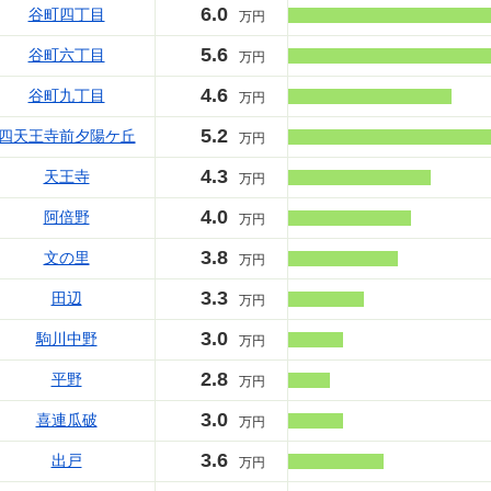
6.0
谷町四丁目
万円
5.6
谷町六丁目
万円
4.6
谷町九丁目
万円
5.2
四天王寺前夕陽ケ丘
万円
4.3
天王寺
万円
4.0
阿倍野
万円
3.8
文の里
万円
3.3
田辺
万円
3.0
駒川中野
万円
2.8
平野
万円
3.0
喜連瓜破
万円
3.6
出戸
万円