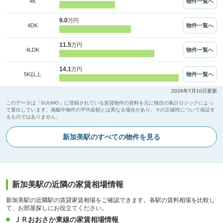
物件一覧へ
4K
9.0
万円
物件一覧へ
4DK
11.5
万円
物件一覧へ
4LDK
14.1
万円
物件一覧へ
5K以上
2026年7月10日更新
このデータは「SUUMO」に登録されている賃貸物件の賃料を元に独自の集計ロジックによっ
て算出しています。掲載中物件の平均金額とは異なる場合があり、その正確性について保証す
るものではありません。
新加美駅のすべての物件を見る
新加美駅の近隣の家賃相場情報
新加美駅の近隣駅の賃貸家賃相場をご確認できます。各駅の賃料相場を比較し
て、お部屋探しにお役立てください。
ＪＲおおさか東線の家賃相場情報