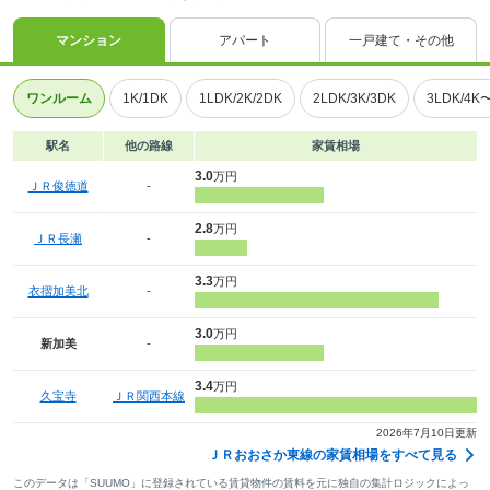
マンション
アパート
一戸建て・その他
ワンルーム
1K/1DK
1LDK/2K/2DK
2LDK/3K/3DK
3LDK/4K
駅名
他の路線
家賃相場
3.0
万円
ＪＲ俊徳道
-
2.8
万円
ＪＲ長瀬
-
3.3
万円
衣摺加美北
-
3.0
万円
新加美
-
3.4
万円
久宝寺
ＪＲ関西本線
2026年7月10日更新
ＪＲおおさか東線の家賃相場をすべて見る
このデータは「SUUMO」に登録されている賃貸物件の賃料を元に独自の集計ロジックによっ