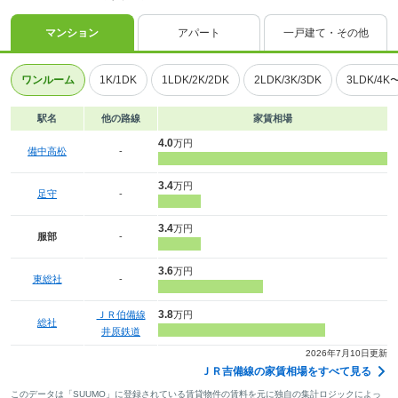
マンション
アパート
一戸建て・その他
ワンルーム
1K/1DK
1LDK/2K/2DK
2LDK/3K/3DK
3LDK/4K
駅名
他の路線
家賃相場
4.0
万円
備中高松
-
3.4
万円
足守
-
3.4
万円
服部
-
3.6
万円
東総社
-
3.8
ＪＲ伯備線
万円
総社
井原鉄道
2026年7月10日更新
ＪＲ吉備線の家賃相場をすべて見る
このデータは「SUUMO」に登録されている賃貸物件の賃料を元に独自の集計ロジックによっ