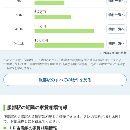
物件一覧へ
4K
6.4
万円
物件一覧へ
4DK
9.3
万円
物件一覧へ
4LDK
10.6
万円
物件一覧へ
5K以上
2026年7月10日更新
このデータは「SUUMO」に登録されている賃貸物件の賃料を元に独自の集計ロジックによっ
て算出しています。掲載中物件の平均金額とは異なる場合があり、その正確性について保証す
るものではありません。
服部駅のすべての物件を見る
服部駅の近隣の家賃相場情報
服部駅の近隣駅の賃貸家賃相場をご確認できます。各駅の賃料相場を比較し
て、お部屋探しにお役立てください。
ＪＲ吉備線の家賃相場情報