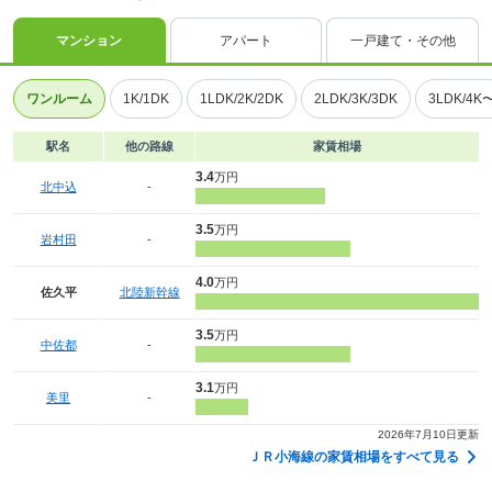
マンション
アパート
一戸建て・その他
ワンルーム
1K/1DK
1LDK/2K/2DK
2LDK/3K/3DK
3LDK/4K
駅名
他の路線
家賃相場
3.4
万円
北中込
-
3.5
万円
岩村田
-
4.0
万円
佐久平
北陸新幹線
3.5
万円
中佐都
-
3.1
万円
美里
-
2026年7月10日更新
ＪＲ小海線の家賃相場をすべて見る