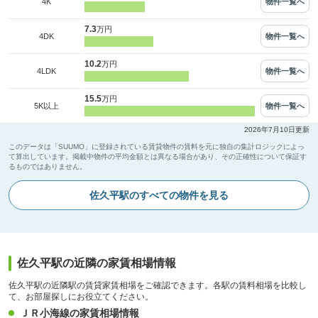
物件一覧へ
4K
7.3
万円
物件一覧へ
4DK
10.2
万円
物件一覧へ
4LDK
15.5
万円
物件一覧へ
5K以上
2026年7月10日更新
このデータは「SUUMO」に登録されている賃貸物件の賃料を元に独自の集計ロジックによっ
て算出しています。掲載中物件の平均金額とは異なる場合があり、その正確性について保証す
るものではありません。
佐久平駅のすべての物件を見る
佐久平駅の近隣の家賃相場情報
佐久平駅の近隣駅の賃貸家賃相場をご確認できます。各駅の賃料相場を比較し
て、お部屋探しにお役立てください。
ＪＲ小海線の家賃相場情報