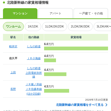
北陸新幹線の家賃相場情報
マンション
アパート
一戸建て・その他
ワンルーム
1K/1DK
1LDK/2K/2DK
2LDK/3K/3DK
3LDK/4K
駅名
他の路線
家賃相場
6.0
万円
軽井沢
しなの鉄道
4.0
万円
佐久平
ＪＲ小海線
しなの鉄道
4.4
万円
上田
上田電鉄別所
線
ＪＲ篠ノ井線
4.5
万円
長野
ＪＲ信越本線
(ほか2沿線)
2026年7月10日更新
北陸新幹線の家賃相場をすべて見る