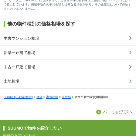
このデータは「SUUMO」に登録されている賃貸物件の賃料を元に独自の集計ロジックによっ
て算出しています。掲載中物件の平均金額とは異なる場合があり、その正確性について保証す
るものではありません。
他の物件種別の価格相場を探す
中古マンション相場
新築一戸建て相場
中古一戸建て相場
土地相場
SUUMO[不動産/住宅]
>
賃貸
>
家賃相場
>
長野県
>
佐久平駅の家賃相場情報
ページの先頭へ
SUUMOで物件を紹介したい
掲載のお問い合わせ