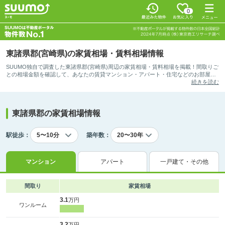
0
東諸県郡(宮崎県)の家賃相場・賃料相場情報
SUUMO独自で調査した東諸県郡(宮崎県)周辺の家賃相場・賃料相場を掲載！間取りご
との相場金額を確認して、あなたの賃貸マンション・アパート・住宅などのお部屋探
しの参考としてご活用ください。
続きを読む
東諸県郡の家賃相場情報
駅徒歩：
築年数：
マンション
アパート
一戸建て・その他
間取り
家賃相場
3.1
万円
ワンルーム
3.2
万円