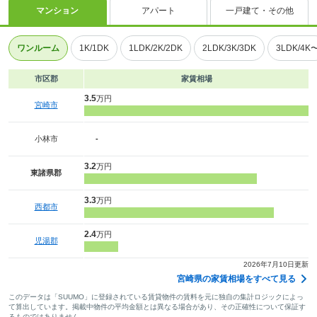
マンション
アパート
一戸建て・その他
ワンルーム
1K/1DK
1LDK/2K/2DK
2LDK/3K/3DK
3LDK/4K
市区郡
家賃相場
3.5
万円
宮崎市
小林市
-
3.2
万円
東諸県郡
3.3
万円
西都市
2.4
万円
児湯郡
2026年7月10日更新
宮崎県の家賃相場をすべて見る
このデータは「SUUMO」に登録されている賃貸物件の賃料を元に独自の集計ロジックによっ
て算出しています。掲載中物件の平均金額とは異なる場合があり、その正確性について保証す
るものではありません。