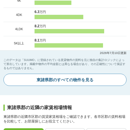
4K
6.3
万円
4DK
8.2
万円
4LDK
8.1
万円
5K以上
2026年7月10日更新
このデータは「SUUMO」に登録されている賃貸物件の賃料を元に独自の集計ロジックによっ
て算出しています。掲載中物件の平均金額とは異なる場合があり、その正確性について保証す
るものではありません。
東諸県郡のすべての物件を見る
東諸県郡の近隣の家賃相場情報
東諸県郡の近隣市区郡の賃貸家賃相場をご確認できます。各市区郡の賃料相場
を比較して、お部屋探しにお役立てください。