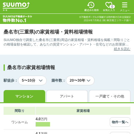
0
桑名市(三重県)の家賃相場・賃料相場情報
SUUMO独自で調査した桑名市(三重県)周辺の家賃相場・賃料相場を掲載！間取りごと
の相場金額を確認して、あなたの賃貸マンション・アパート・住宅などのお部屋探し
の参考としてご活用ください。
続きを読む
桑名市の家賃相場情報
駅徒歩：
築年数：
マンション
アパート
一戸建て・その他
間取り
家賃相場
4.0
万円
物件一覧へ
ワンルーム
4.1
万円