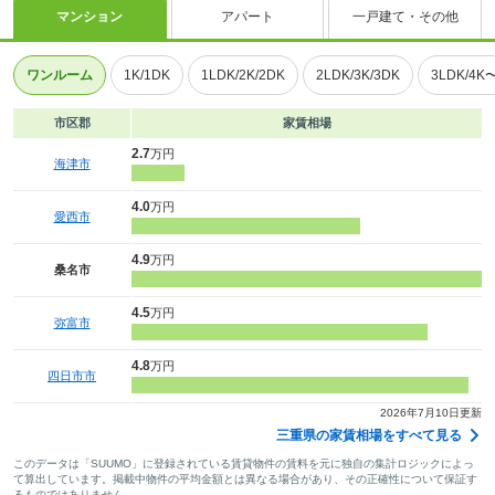
マンション
アパート
一戸建て・その他
ワンルーム
1K/1DK
1LDK/2K/2DK
2LDK/3K/3DK
3LDK/4K
市区郡
家賃相場
2.7
万円
海津市
4.0
万円
愛西市
4.9
万円
桑名市
4.5
万円
弥富市
4.8
万円
四日市市
2026年7月10日更新
三重県の家賃相場をすべて見る
このデータは「SUUMO」に登録されている賃貸物件の賃料を元に独自の集計ロジックによっ
て算出しています。掲載中物件の平均金額とは異なる場合があり、その正確性について保証す
るものではありません。