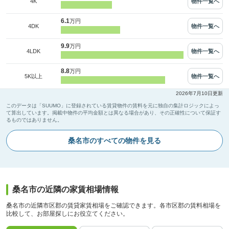
物件一覧へ
4K
6.1
万円
物件一覧へ
4DK
9.9
万円
物件一覧へ
4LDK
8.8
万円
物件一覧へ
5K以上
2026年7月10日更新
このデータは「SUUMO」に登録されている賃貸物件の賃料を元に独自の集計ロジックによっ
て算出しています。掲載中物件の平均金額とは異なる場合があり、その正確性について保証す
るものではありません。
桑名市のすべての物件を見る
桑名市の近隣の家賃相場情報
桑名市の近隣市区郡の賃貸家賃相場をご確認できます。各市区郡の賃料相場を
比較して、お部屋探しにお役立てください。