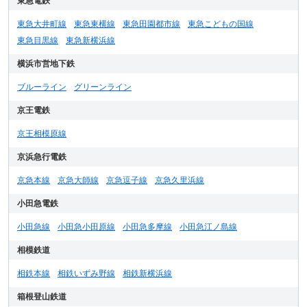
東急電鉄
東急大井町線
東急東横線
東急田園都市線
東急こどもの国線
東急目黒線
東急新横浜線
横浜市営地下鉄
ブルーライン
グリーンライン
京王電鉄
京王相模原線
京浜急行電鉄
京急本線
京急大師線
京急逗子線
京急久里浜線
小田急電鉄
小田急線
小田急小田原線
小田急多摩線
小田急江ノ島線
相模鉄道
相鉄本線
相鉄いずみ野線
相鉄新横浜線
箱根登山鉄道