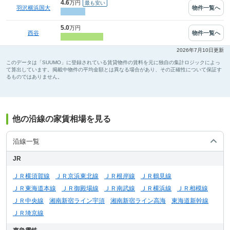
4.6
万円
物件一覧へ
羽沢横浜国大
5.0
万円
物件一覧へ
西谷
2026年7月10日更新
このデータは「SUUMO」に登録されている賃貸物件の賃料を元に独自の集計ロジックによっ
て算出しています。掲載中物件の平均金額とは異なる場合があり、その正確性について保証す
るものではありません。
他の沿線の家賃相場を見る
沿線一覧
JR
ＪＲ横須賀線
ＪＲ京浜東北線
ＪＲ根岸線
ＪＲ鶴見線
ＪＲ東海道本線
ＪＲ御殿場線
ＪＲ南武線
ＪＲ横浜線
ＪＲ相模線
ＪＲ中央線
湘南新宿ライン宇須
湘南新宿ライン高海
東海道新幹線
ＪＲ埼京線