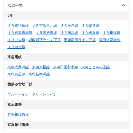
沿線一覧
JR
ＪＲ横須賀線
ＪＲ京浜東北線
ＪＲ根岸線
ＪＲ鶴見線
ＪＲ東海道本線
ＪＲ御殿場線
ＪＲ南武線
ＪＲ横浜線
ＪＲ相模線
ＪＲ中央線
湘南新宿ライン宇須
湘南新宿ライン高海
東海道新幹線
ＪＲ埼京線
東急電鉄
東急大井町線
東急東横線
東急田園都市線
東急こどもの国線
東急目黒線
東急新横浜線
横浜市営地下鉄
ブルーライン
グリーンライン
京王電鉄
京王相模原線
京浜急行電鉄