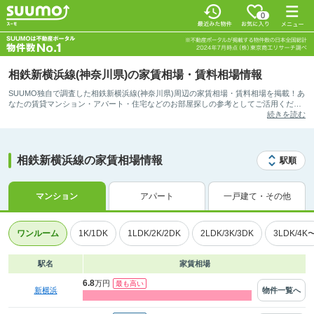
0
相鉄新横浜線(神奈川県)の家賃相場・賃料相場情報
SUUMO独自で調査した相鉄新横浜線(神奈川県)周辺の家賃相場・賃料相場を掲載！あ
なたの賃貸マンション・アパート・住宅などのお部屋探しの参考としてご活用くださ
い。
続きを読む
相鉄新横浜線の家賃相場情報
駅順
マンション
アパート
一戸建て・その他
ワンルーム
1K/1DK
1LDK/2K/2DK
2LDK/3K/3DK
3LDK/4K
駅名
家賃相場
6.8
万円
物件一覧へ
新横浜