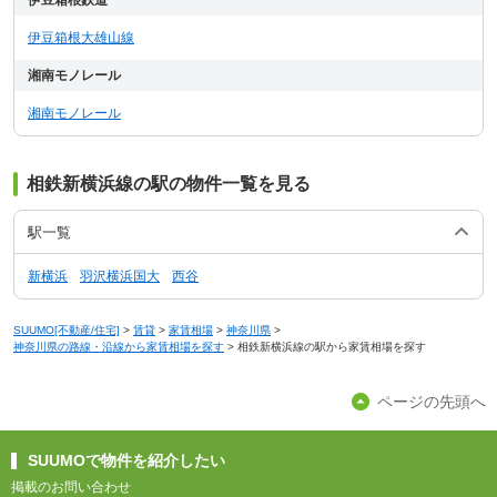
伊豆箱根鉄道
伊豆箱根大雄山線
湘南モノレール
湘南モノレール
相鉄新横浜線の駅の物件一覧を見る
駅一覧
新横浜
羽沢横浜国大
西谷
SUUMO[不動産/住宅]
>
賃貸
>
家賃相場
>
神奈川県
>
神奈川県の路線・沿線から家賃相場を探す
>
相鉄新横浜線の駅から家賃相場を探す
ページの先頭へ
SUUMOで物件を紹介したい
掲載のお問い合わせ