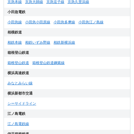
京急本線
京急大師線
京急逗子線
京急久里浜線
小田急電鉄
小田急線
小田急小田原線
小田急多摩線
小田急江ノ島線
相模鉄道
相鉄本線
相鉄いずみ野線
相鉄新横浜線
箱根登山鉄道
箱根登山鉄道
箱根登山鉄道鋼索線
横浜高速鉄道
みなとみらい線
横浜新都市交通
シーサイドライン
江ノ島電鉄
江ノ島電鉄線