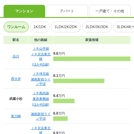
マンション
アパート
一戸建て・その他
ワンルーム
1K/1DK
1LDK/2K/2DK
2LDK/3K/3DK
3LDK/4K
駅名
他の路線
家賃相場
ＪＲ山手線
9.6
万円
ＪＲ京浜東北
品川
線
(ほか4沿線)
ＪＲ埼京線
8.1
万円
西大井
湘南新宿ライ
ン宇須
ＪＲ南武線
6.4
万円
武蔵小杉
東急東横線
(ほか4沿線)
6.0
万円
湘南新宿ライ
新川崎
ン宇須
ＪＲ京浜東北
線
6.9
万円