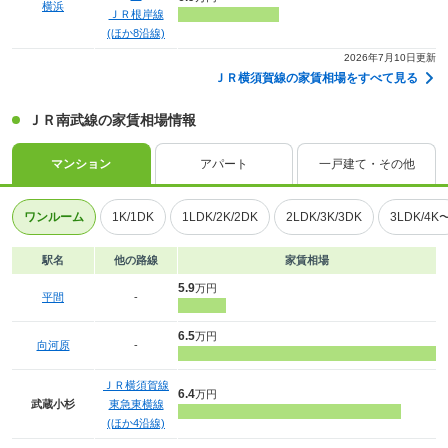
横浜
ＪＲ根岸線
(ほか8沿線)
2026年7月10日更新
ＪＲ横須賀線の家賃相場をすべて見る
ＪＲ南武線の家賃相場情報
マンション
アパート
一戸建て・その他
ワンルーム
1K/1DK
1LDK/2K/2DK
2LDK/3K/3DK
3LDK/4K
駅名
他の路線
家賃相場
5.9
万円
平間
-
6.5
万円
向河原
-
ＪＲ横須賀線
6.4
万円
武蔵小杉
東急東横線
(ほか4沿線)