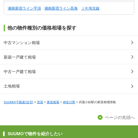
湘南新宿ライン宇須
湘南新宿ライン高海
ＪＲ埼京線
他の物件種別の価格相場を探す
中古マンション相場
新築一戸建て相場
中古一戸建て相場
土地相場
SUUMO[不動産/住宅]
>
賃貸
>
家賃相場
>
神奈川県
>
武蔵小杉駅の家賃相場情報
ページの先頭へ
SUUMOで物件を紹介したい