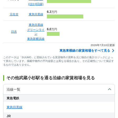
(ほか4沿線)
6.3
万円
元住吉
東急目黒線
東急目黒線
6.0
万円
グリーンライ
日吉
ン
東急新横浜線
2026年7月10日更新
東急東横線の家賃相場をすべて見る
このデータは「SUUMO」に登録されている賃貸物件の賃料を元に独自の集計ロジックによっ
て算出しています。掲載中物件の平均金額とは異なる場合があり、その正確性について保証す
るものではありません。
その他武蔵小杉駅を通る沿線の家賃相場を見る
沿線一覧
東急電鉄
東急目黒線
JR