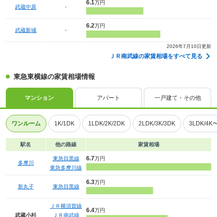
6.1
万円
武蔵中原
-
6.2
万円
武蔵新城
-
2026年7月10日更新
ＪＲ南武線の家賃相場をすべて見る
東急東横線の家賃相場情報
マンション
アパート
一戸建て・その他
ワンルーム
1K/1DK
1LDK/2K/2DK
2LDK/3K/3DK
3LDK/4K
駅名
他の路線
家賃相場
6.7
東急目黒線
万円
多摩川
東急多摩川線
6.3
万円
新丸子
東急目黒線
ＪＲ横須賀線
6.4
万円
武蔵小杉
ＪＲ南武線