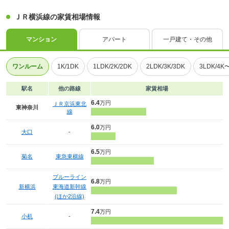
ＪＲ横浜線の家賃相場情報
マンション
アパート
一戸建て・その他
ワンルーム
1K/1DK
1LDK/2K/2DK
2LDK/3K/3DK
3LDK/4K
駅名
他の路線
家賃相場
6.4
万円
ＪＲ京浜東北
東神奈川
線
6.0
万円
大口
-
6.5
万円
菊名
東急東横線
ブルーライン
6.8
万円
新横浜
東海道新幹線
(ほか2沿線)
7.4
万円
小机
-