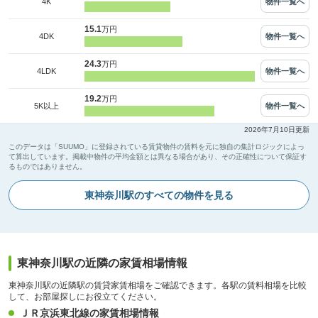
物件一覧へ
4K
15.1
万円
物件一覧へ
4DK
24.3
万円
物件一覧へ
4LDK
19.2
万円
物件一覧へ
5K以上
2026年7月10日更新
このデータは「SUUMO」に登録されている賃貸物件の賃料を元に独自の集計ロジックによっ
て算出しています。掲載中物件の平均金額とは異なる場合があり、その正確性について保証す
るものではありません。
東神奈川駅のすべての物件を見る
東神奈川駅の近隣の家賃相場情報
東神奈川駅の近隣駅の賃貸家賃相場をご確認できます。各駅の賃料相場を比較
して、お部屋探しにお役立てください。
ＪＲ京浜東北線の家賃相場情報