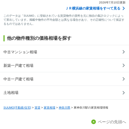
2026年7月10日更新
ＪＲ横浜線の家賃相場をすべて見る
このデータは「SUUMO」に登録されている賃貸物件の賃料を元に独自の集計ロジックによっ
て算出しています。掲載中物件の平均金額とは異なる場合があり、その正確性について保証す
るものではありません。
他の物件種別の価格相場を探す
中古マンション相場
新築一戸建て相場
中古一戸建て相場
土地相場
SUUMO[不動産/住宅]
>
賃貸
>
家賃相場
>
神奈川県
>
東神奈川駅の家賃相場情報
ページの先頭へ