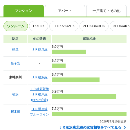
マンション
アパート
一戸建て・その他
ワンルーム
1K/1DK
1LDK/2K/2DK
2LDK/3K/3DK
3LDK/4K
駅名
他の路線
家賃相場
6.0
万円
鶴見
ＪＲ鶴見線
5.4
万円
新子安
-
6.4
万円
東神奈川
ＪＲ横浜線
ＪＲ横須賀線
6.9
万円
横浜
ＪＲ根岸線
(ほか8沿線)
7.2
ＪＲ根岸線
万円
桜木町
ブルーライン
2026年7月10日更新
ＪＲ京浜東北線の家賃相場をすべて見る