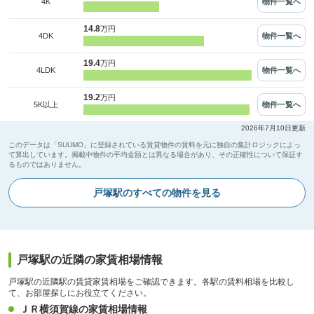
物件一覧へ
4K
14.8
万円
物件一覧へ
4DK
19.4
万円
物件一覧へ
4LDK
19.2
万円
物件一覧へ
5K以上
2026年7月10日更新
このデータは「SUUMO」に登録されている賃貸物件の賃料を元に独自の集計ロジックによっ
て算出しています。掲載中物件の平均金額とは異なる場合があり、その正確性について保証す
るものではありません。
戸塚駅のすべての物件を見る
戸塚駅の近隣の家賃相場情報
戸塚駅の近隣駅の賃貸家賃相場をご確認できます。各駅の賃料相場を比較し
て、お部屋探しにお役立てください。
ＪＲ横須賀線の家賃相場情報