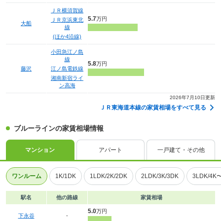
ＪＲ横須賀線
5.7
万円
ＪＲ京浜東北
大船
線
(ほか4沿線)
小田急江ノ島
線
5.8
万円
藤沢
江ノ島電鉄線
湘南新宿ライ
ン高海
2026年7月10日更新
ＪＲ東海道本線の家賃相場をすべて見る
ブルーラインの家賃相場情報
マンション
アパート
一戸建て・その他
ワンルーム
1K/1DK
1LDK/2K/2DK
2LDK/3K/3DK
3LDK/4K
駅名
他の路線
家賃相場
5.0
万円
下永谷
-