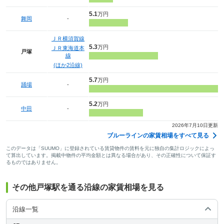
5.1
万円
舞岡
-
ＪＲ横須賀線
5.3
万円
ＪＲ東海道本
戸塚
線
(ほか2沿線)
5.7
万円
踊場
-
5.2
万円
中田
-
2026年7月10日更新
ブルーラインの家賃相場をすべて見る
このデータは「SUUMO」に登録されている賃貸物件の賃料を元に独自の集計ロジックによっ
て算出しています。掲載中物件の平均金額とは異なる場合があり、その正確性について保証す
るものではありません。
その他戸塚駅を通る沿線の家賃相場を見る
沿線一覧