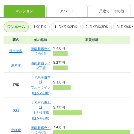
マンション
アパート
一戸建て・その他
ワンルーム
1K/1DK
1LDK/2K/2DK
2LDK/3K/3DK
3LDK/4K
駅名
他の路線
家賃相場
5.2
万円
湘南新宿ライ
保土ケ谷
ン宇須
5.2
万円
湘南新宿ライ
東戸塚
ン宇須
ＪＲ東海道本
線
5.3
万円
戸塚
ブルーライン
(ほか2沿線)
ＪＲ京浜東北
線
5.7
万円
大船
ＪＲ根岸線
(ほか4沿線)
7.4
万円
湘南新宿ライ
北鎌倉
ン宇須