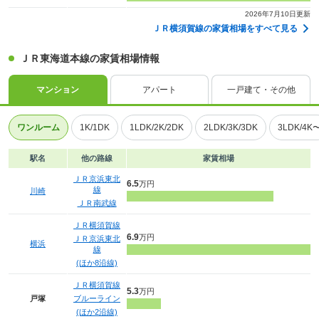
2026年7月10日更新
ＪＲ横須賀線の家賃相場をすべて見る
ＪＲ東海道本線の家賃相場情報
マンション
アパート
一戸建て・その他
ワンルーム
1K/1DK
1LDK/2K/2DK
2LDK/3K/3DK
3LDK/4K
駅名
他の路線
家賃相場
ＪＲ京浜東北
6.5
万円
線
川崎
ＪＲ南武線
ＪＲ横須賀線
6.9
万円
ＪＲ京浜東北
横浜
線
(ほか8沿線)
ＪＲ横須賀線
5.3
万円
戸塚
ブルーライン
(ほか2沿線)