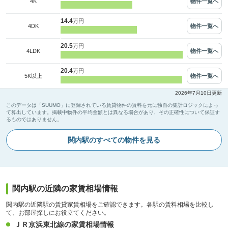
物件一覧へ
4K
14.4
万円
物件一覧へ
4DK
20.5
万円
物件一覧へ
4LDK
20.4
万円
物件一覧へ
5K以上
2026年7月10日更新
このデータは「SUUMO」に登録されている賃貸物件の賃料を元に独自の集計ロジックによっ
て算出しています。掲載中物件の平均金額とは異なる場合があり、その正確性について保証す
るものではありません。
関内駅のすべての物件を見る
関内駅の近隣の家賃相場情報
関内駅の近隣駅の賃貸家賃相場をご確認できます。各駅の賃料相場を比較し
て、お部屋探しにお役立てください。
ＪＲ京浜東北線の家賃相場情報