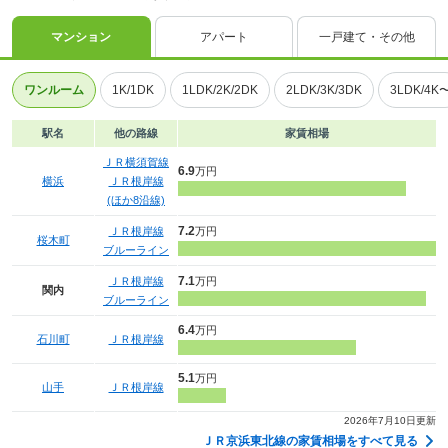
マンション
アパート
一戸建て・その他
ワンルーム
1K/1DK
1LDK/2K/2DK
2LDK/3K/3DK
3LDK/4K
駅名
他の路線
家賃相場
ＪＲ横須賀線
6.9
万円
横浜
ＪＲ根岸線
(ほか8沿線)
7.2
ＪＲ根岸線
万円
桜木町
ブルーライン
7.1
ＪＲ根岸線
万円
関内
ブルーライン
6.4
万円
石川町
ＪＲ根岸線
5.1
万円
山手
ＪＲ根岸線
2026年7月10日更新
ＪＲ京浜東北線の家賃相場をすべて見る