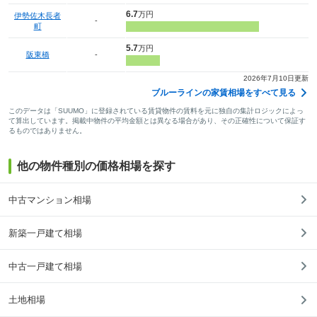
6.7
万円
伊勢佐木長者
-
町
5.7
万円
阪東橋
-
2026年7月10日更新
ブルーラインの家賃相場をすべて見る
このデータは「SUUMO」に登録されている賃貸物件の賃料を元に独自の集計ロジックによっ
て算出しています。掲載中物件の平均金額とは異なる場合があり、その正確性について保証す
るものではありません。
他の物件種別の価格相場を探す
中古マンション相場
新築一戸建て相場
中古一戸建て相場
土地相場