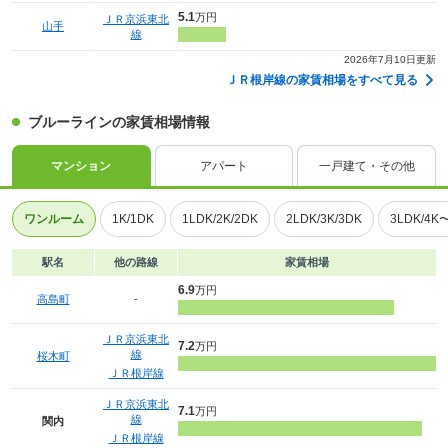
5.1
万円
ＪＲ京浜東北
山手
線
2026年7月10日更新
ＪＲ根岸線の家賃相場をすべて見る
ブルーラインの家賃相場情報
マンション
アパート
一戸建て・その他
ワンルーム
1K/1DK
1LDK/2K/2DK
2LDK/3K/3DK
3LDK/4K
駅名
他の路線
家賃相場
6.9
万円
高島町
-
ＪＲ京浜東北
7.2
万円
線
桜木町
ＪＲ根岸線
ＪＲ京浜東北
7.1
万円
線
関内
ＪＲ根岸線