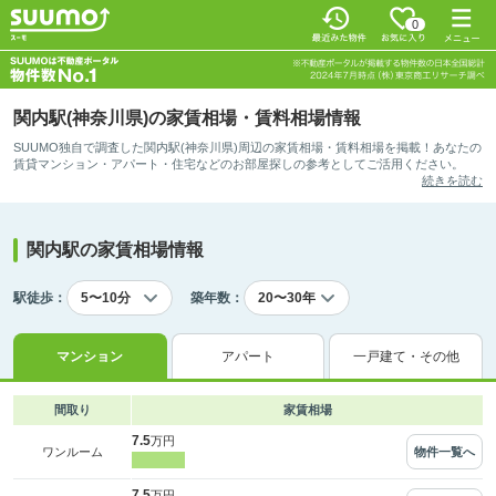
0
関内駅(神奈川県)の家賃相場・賃料相場情報
SUUMO独自で調査した関内駅(神奈川県)周辺の家賃相場・賃料相場を掲載！あなたの
賃貸マンション・アパート・住宅などのお部屋探しの参考としてご活用ください。
続きを読む
関内駅の家賃相場情報
駅徒歩：
築年数：
マンション
アパート
一戸建て・その他
間取り
家賃相場
7.5
万円
物件一覧へ
ワンルーム
7.5
万円