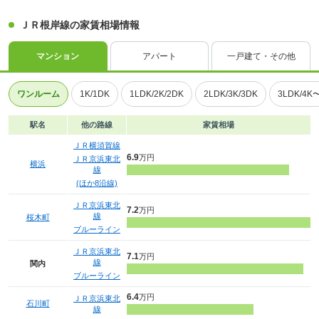
ＪＲ根岸線の家賃相場情報
マンション
アパート
一戸建て・その他
ワンルーム
1K/1DK
1LDK/2K/2DK
2LDK/3K/3DK
3LDK/4K
駅名
他の路線
家賃相場
ＪＲ横須賀線
6.9
万円
ＪＲ京浜東北
横浜
線
(ほか8沿線)
ＪＲ京浜東北
7.2
万円
線
桜木町
ブルーライン
ＪＲ京浜東北
7.1
万円
線
関内
ブルーライン
6.4
万円
ＪＲ京浜東北
石川町
線