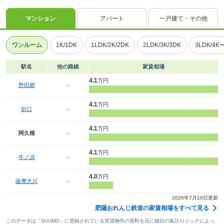
マンション
アパート
一戸建て・その他
ワンルーム
1K/1DK
1LDK/2K/2DK
2LDK/3K/3DK
3LDK/4K
駅名
他の路線
家賃相場
4.1
万円
野田郷
-
4.1
万円
折口
-
4.1
万円
阿久根
-
4.1
万円
牛ノ浜
-
4.0
万円
薩摩大川
-
2026年7月10日更新
肥薩おれんじ鉄道の家賃相場をすべて見る
このデータは「SUUMO」に登録されている賃貸物件の賃料を元に独自の集計ロジックによっ