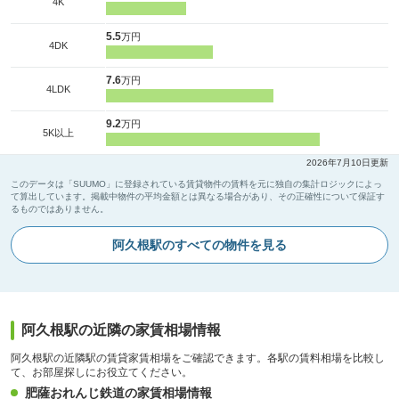
4K
5.5
万円
4DK
7.6
万円
4LDK
9.2
万円
5K以上
2026年7月10日更新
このデータは「SUUMO」に登録されている賃貸物件の賃料を元に独自の集計ロジックによっ
て算出しています。掲載中物件の平均金額とは異なる場合があり、その正確性について保証す
るものではありません。
阿久根駅のすべての物件を見る
阿久根駅の近隣の家賃相場情報
阿久根駅の近隣駅の賃貸家賃相場をご確認できます。各駅の賃料相場を比較し
て、お部屋探しにお役立てください。
肥薩おれんじ鉄道の家賃相場情報