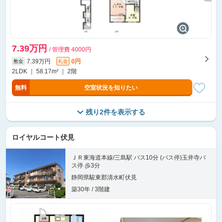
7.39万円
/ 管理費 4000円
7.39万円
0円
敷金
礼金
2LDK ｜ 58.17m² ｜ 2階
無料
空室状況を知りたい
残り2件を表示する
ロイヤルコート伏見
ＪＲ東海道本線/三島駅 バス10分 (バス停)玉井寺バ
ス停 歩3分
静岡県駿東郡清水町伏見
築30年 / 3階建