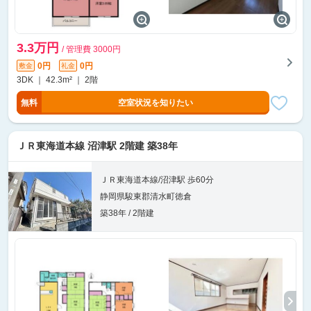
3.3万円
/ 管理費 3000円
0円
0円
敷金
礼金
3DK ｜ 42.3m² ｜ 2階
無料
空室状況を知りたい
ＪＲ東海道本線 沼津駅 2階建 築38年
ＪＲ東海道本線/沼津駅 歩60分
静岡県駿東郡清水町徳倉
築38年 / 2階建