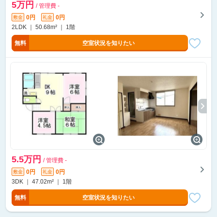
5万円
/ 管理費 -
0円
0円
敷金
礼金
2LDK ｜ 50.68m² ｜ 1階
無料
空室状況を知りたい
5.5万円
/ 管理費 -
0円
0円
敷金
礼金
3DK ｜ 47.02m² ｜ 1階
無料
空室状況を知りたい