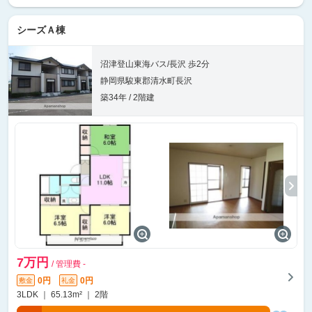
シーズＡ棟
沼津登山東海バス/長沢 歩2分
静岡県駿東郡清水町長沢
築34年 / 2階建
7万円
/ 管理費 -
0円
0円
敷金
礼金
3LDK ｜ 65.13m² ｜ 2階