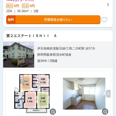
0円
0円
敷金
礼金
2DK ｜ 36.36m² ｜ 1階
無料
空室状況を知りたい
第２エステートＩＳＨＩＩ Ａ
伊豆箱根鉄道駿豆線/三島二日町駅 歩57分
静岡県駿東郡清水町徳倉
築36年 / 2階建