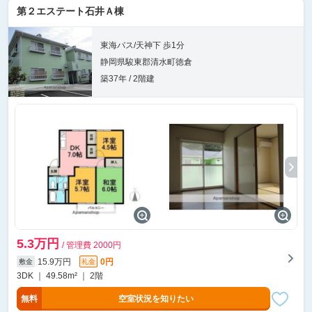
第２エステート石井Ａ棟
東海バス/天神下 歩1分
静岡県駿東郡清水町徳倉
築37年 / 2階建
5.3万円
/ 管理費 2000円
15.9万円
0円
敷金
礼金
3DK ｜ 49.58m² ｜ 2階
無料
空室状況を知りたい