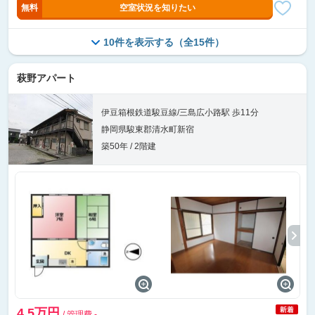
無料
空室状況を知りたい
10件を表示する（全15件）
萩野アパート
伊豆箱根鉄道駿豆線/三島広小路駅 歩11分
静岡県駿東郡清水町新宿
築50年 / 2階建
4.5万円
/ 管理費 -