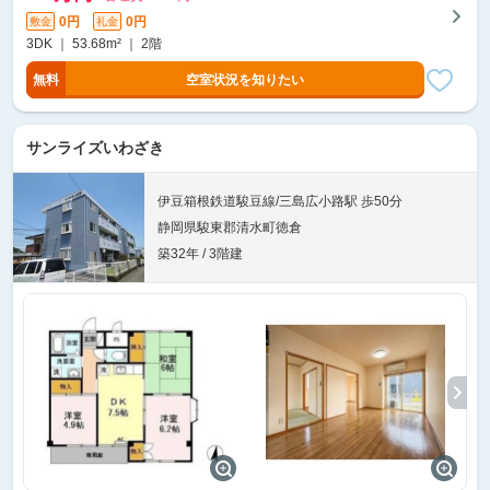
0円
0円
敷金
礼金
3DK ｜ 53.68m² ｜ 2階
無料
空室状況を知りたい
サンライズいわざき
伊豆箱根鉄道駿豆線/三島広小路駅 歩50分
静岡県駿東郡清水町徳倉
築32年 / 3階建