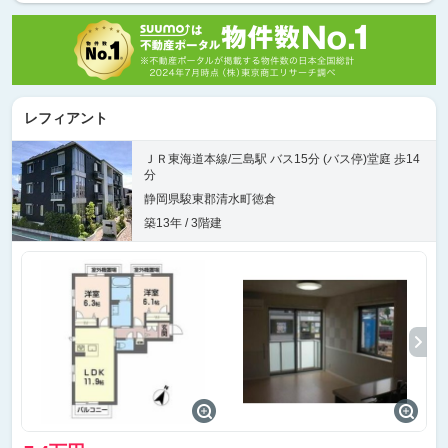
レフィアント
ＪＲ東海道本線/三島駅 バス15分 (バス停)堂庭 歩14
分
静岡県駿東郡清水町徳倉
築13年 / 3階建