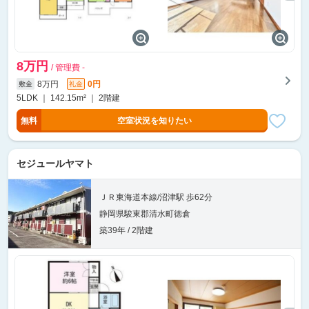
8万円
/ 管理費 -
8万円
0円
敷金
礼金
5LDK ｜ 142.15m² ｜ 2階建
無料
空室状況を知りたい
セジュールヤマト
ＪＲ東海道本線/沼津駅 歩62分
静岡県駿東郡清水町徳倉
築39年 / 2階建