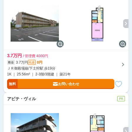
3.7万円
/ 管理費 4000円
3.7万円
0円
敷金
礼金
ＪＲ御殿場線/下土狩駅 歩19分
1K ｜ 25.56m² ｜ 2-3階/3階建 ｜ 築21年
無料
お問い合わせ
アビテ・ヴィル