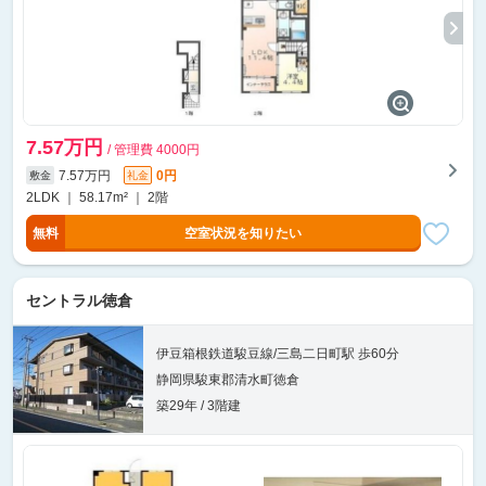
7.57万円
/ 管理費 4000円
7.57万円
0円
敷金
礼金
2LDK ｜ 58.17m² ｜ 2階
無料
空室状況を知りたい
セントラル徳倉
伊豆箱根鉄道駿豆線/三島二日町駅 歩60分
静岡県駿東郡清水町徳倉
築29年 / 3階建