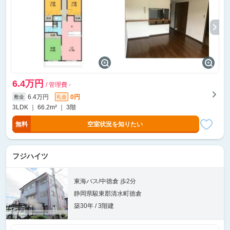
6.4万円
/ 管理費 -
6.4万円
0円
敷金
礼金
3LDK ｜ 66.2m² ｜ 3階
無料
空室状況を知りたい
フジハイツ
東海バス/中徳倉 歩2分
静岡県駿東郡清水町徳倉
築30年 / 3階建