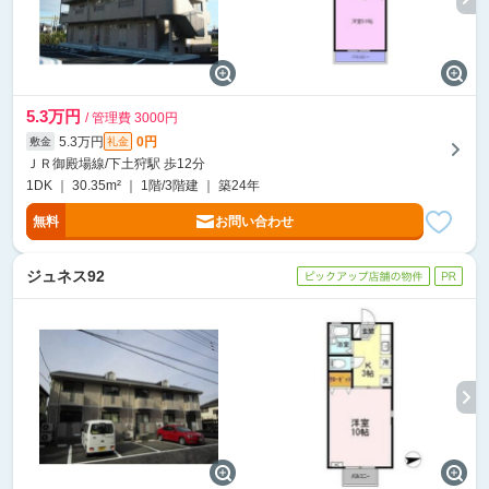
5.3万円
/ 管理費 3000円
5.3万円
0円
敷金
礼金
ＪＲ御殿場線/下土狩駅 歩12分
1DK ｜ 30.35m² ｜ 1階/3階建 ｜ 築24年
無料
お問い合わせ
ジュネス92