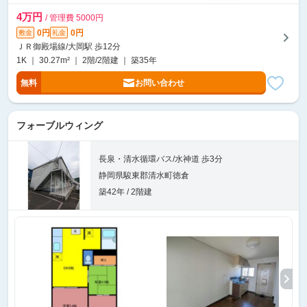
4万円
/ 管理費 5000円
0円
0円
敷金
礼金
ＪＲ御殿場線/大岡駅 歩12分
1K ｜ 30.27m² ｜ 2階/2階建 ｜ 築35年
無料
お問い合わせ
フォーブルウィング
長泉・清水循環バス/水神道 歩3分
静岡県駿東郡清水町徳倉
築42年 / 2階建