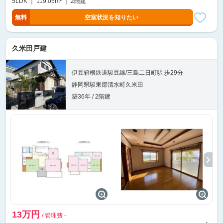
5LDK ｜ 119.05m² ｜ 2階建
無料
空室状況を知りたい
久米田戸建
伊豆箱根鉄道駿豆線/三島二日町駅 歩29分
静岡県駿東郡清水町久米田
築36年 / 2階建
13万円
/ 管理費 -