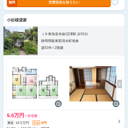
無料
空室状況を知りたい
小杉様貸家
ＪＲ東海道本線/沼津駅 歩55分
静岡県駿東郡清水町徳倉
築53年 / 2階建
5.5万円
/ 管理費 -
16.5万円
0円
敷金
礼金