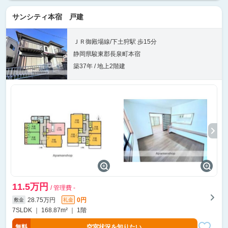
サンシティ本宿 戸建
ＪＲ御殿場線/下土狩駅 歩15分
静岡県駿東郡長泉町本宿
築37年 / 地上2階建
11.5万円
/ 管理費 -
28.75万円
0円
敷金
礼金
7SLDK ｜ 168.87m² ｜ 1階
無料
空室状況を知りたい