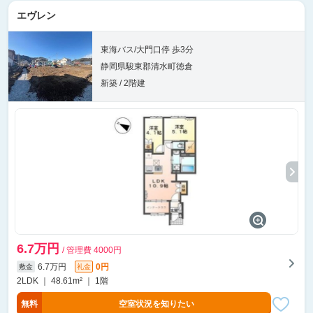
エヴレン
東海バス/大門口停 歩3分
静岡県駿東郡清水町徳倉
新築 / 2階建
6.7万円
/ 管理費 4000円
6.7万円
0円
敷金
礼金
2LDK ｜ 48.61m² ｜ 1階
無料
空室状況を知りたい