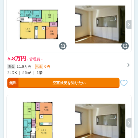
5.8万円
/ 管理費 -
11.6万円
0円
敷金
礼金
2LDK ｜ 56m² ｜ 1階
無料
空室状況を知りたい