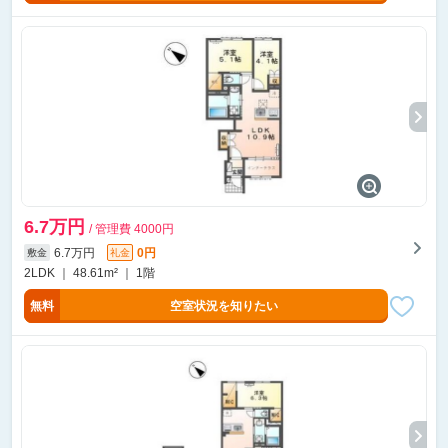
6.7万円
/ 管理費 4000円
6.7万円
0円
敷金
礼金
2LDK ｜ 48.61m² ｜ 1階
無料
空室状況を知りたい