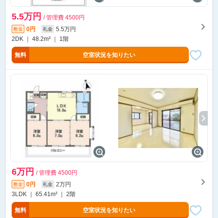
5.5万円
/ 管理費 4500円
0円
5.5万円
敷金
礼金
2DK ｜ 48.2m² ｜ 1階
無料
空室状況を知りたい
6万円
/ 管理費 4500円
0円
2万円
敷金
礼金
3LDK ｜ 65.41m² ｜ 2階
無料
空室状況を知りたい