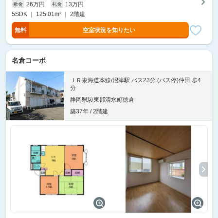
26万円
13万円
敷金
礼金
5SDK ｜ 125.01m² ｜ 2階建
無料
空室状況を知りたい
名倉コーポ
ＪＲ東海道本線/沼津駅 バス23分 (バス停)仲田 歩4
分
静岡県駿東郡清水町徳倉
築37年 / 2階建