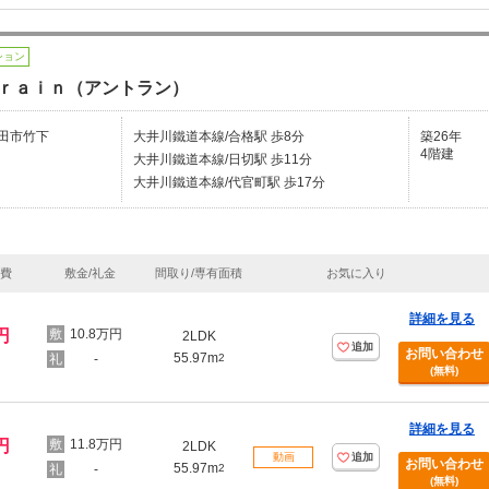
ション
ｒａｉｎ（アントラン）
田市竹下
大井川鐵道本線/合格駅 歩8分
築26年
4階建
大井川鐵道本線/日切駅 歩11分
大井川鐵道本線/代官町駅 歩17分
理費
敷金/礼金
間取り/専有面積
お気に入り
詳細を見る
円
10.8万円
2LDK
追加
お問い合わせ
55.97m
-
2
(無料)
詳細を見る
円
11.8万円
2LDK
動画
追加
お問い合わせ
55.97m
-
2
(無料)