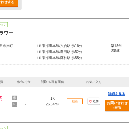
合わせする
ション
ラワー
田市岸町
ＪＲ東海道本線/六合駅 歩16分
築18年
3階建
ＪＲ東海道本線/島田駅 歩52分
ＪＲ東海道本線/藤枝駅 歩55分
理費
敷金/礼金
間取り/専有面積
お気に入り
詳細を見る
円
-
1K
動画
追加
お問い合わせ
26.64m
-
2
円
(無料)
ション