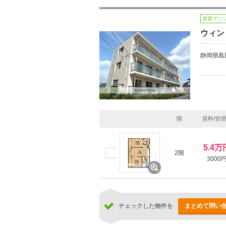
賃貸マン
ウィン
静岡県島
階
賃料/管
5.4万
2階
3000
チェックした物件を
まとめて問い