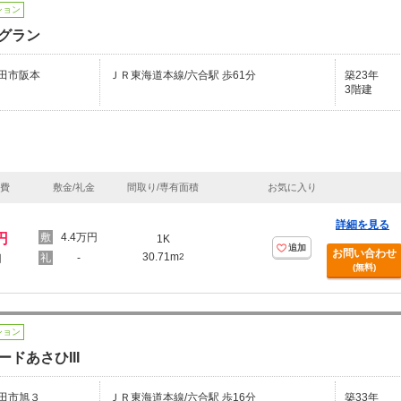
ション
グラン
田市阪本
ＪＲ東海道本線/六合駅 歩61分
築23年
3階建
理費
敷金/礼金
間取り/専有面積
お気に入り
詳細を見る
円
4.4万円
1K
追加
お問い合わせ
30.71m
-
2
円
(無料)
ション
ドあさひIII
田市旭３
ＪＲ東海道本線/六合駅 歩16分
築33年