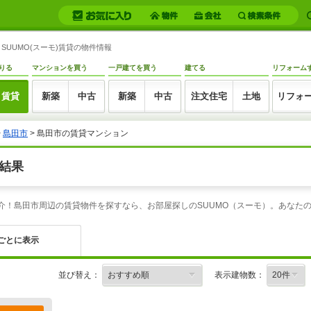
UUMO(スーモ)賃貸の物件情報
りる
マンションを買う
一戸建てを買う
建てる
リフォーム
賃貸
新築
中古
新築
中古
注文住宅
土地
リフォ
>
島田市
> 島田市の賃貸マンション
結果
紹介！島田市周辺の賃貸物件を探すなら、お部屋探しのSUUMO（スーモ）。あなた
ごとに表示
並び替え：
表示建物数：