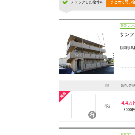
チェックした物件を
まとめて問い
賃貸マン
サンフ
静岡県島
階
賃料/管
4.4万
3階
3000
賃貸マン