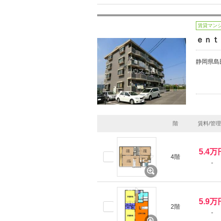
賃貸マン
ｅｎｔ
静岡県島
階
賃料/管
5.4万
4階
-
5.9万
2階
-