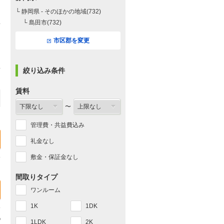
└ 静岡県 - そのほかの地域(732)
└ 島田市(732)
市区郡を変更
絞り込み条件
賃料
〜
管理費・共益費込み
礼金なし
敷金・保証金なし
間取りタイプ
ワンルーム
1K
1DK
1LDK
2K