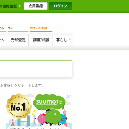
する
売る
住まいの相談
ーム
売却査定
講座/相談
暮らし
のお家探しをサポートします。