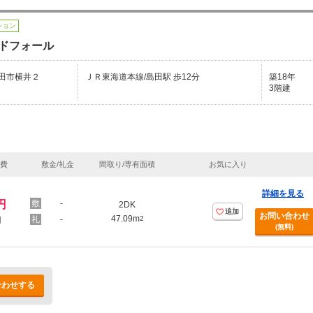
ション
ドフォール
田市横井２
ＪＲ東海道本線/島田駅 歩12分
築18年
3階建
理費
敷金/礼金
間取り/専有面積
お気に入り
詳細を見る
円
-
2DK
追加
お問い合わせ
47.09m
-
2
円
(無料)
合わせする