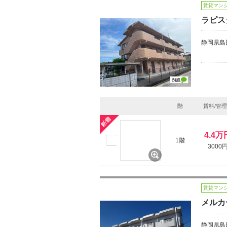
賃貸マン
ラピス
静岡県島
階
賃料/管
4.4万
1階
3000
賃貸マン
メルカー
静岡県島