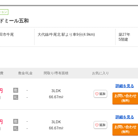
ション
ドミール五和
田市牛尾
大代線/牛尾北 駅より車9分(4.9km)
築27年
5階建
理費
敷金/礼金
間取り/専有面積
お気に入り
詳細を見る
円
-
3LDK
追加
お問い合わせ
66.67m
-
2
円
(無料)
詳細を見る
円
-
3LDK
追加
お問い合わせ
66.67m
-
2
円
(無料)