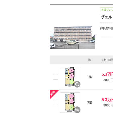
賃貸マン
ヴェル
静岡県島
階
賃料/管
5.3万
1階
3000
5.3万
3階
3000