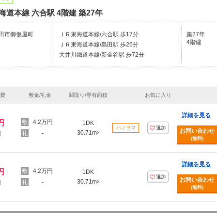
海道本線 六合駅 4階建 築27年
田市御仮屋町
ＪＲ東海道本線/六合駅 歩17分
築27年
4階建
ＪＲ東海道本線/島田駅 歩26分
大井川鐵道本線/新金谷駅 歩72分
理費
敷金/礼金
間取り/専有面積
お気に入り
詳細を見る
円
4.2万円
1DK
パノラマ
追加
お問い合わせ
30.71m
-
2
円
(無料)
詳細を見る
円
4.2万円
1DK
追加
お問い合わせ
30.71m
-
2
円
(無料)