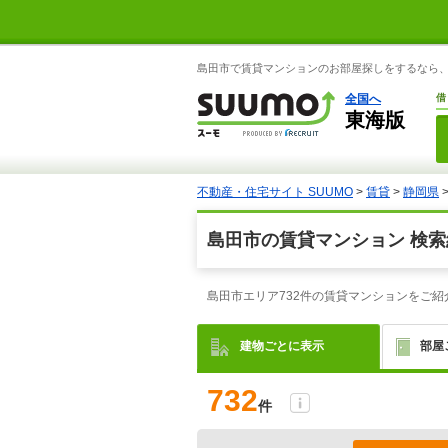
島田市で賃貸マンションのお部屋探しをするなら、S
全国へ
借
東海版
不動産・住宅サイト SUUMO
>
賃貸
>
静岡県
島田市の賃貸マンション 検索
島田市エリア732件の賃貸マンションをご
建物ごとに表示
部屋
732
件