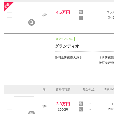
4.5万円
-
ワン
2階
34.
-
-
賃貸マンション
グランディオ
静岡県伊東市大原３
ＪＲ伊東線/
伊豆急行/伊
階
賃料/管理費
敷金/礼金
間取り/
3.3万円
-
1L
4階
29.
-
3000円