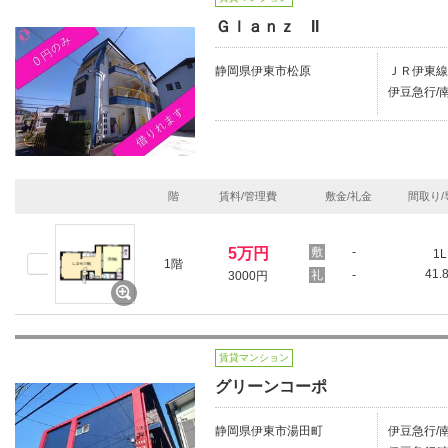
Ｇｌａｎｚ II
静岡県伊東市松原
ＪＲ伊東線
伊豆急行/南
階
賃料/管理費
敷金/礼金
間取り/
5万円
-
1L
1階
41.
-
3000円
賃貸マンション
グリーンコーポ
静岡県伊東市湯田町
伊豆急行/南