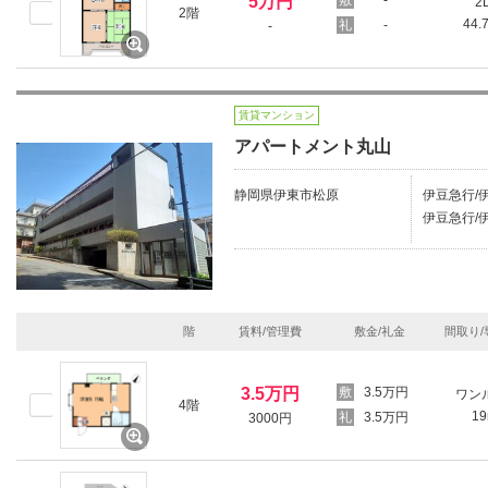
5万円
-
2
2階
44.
-
-
賃貸マンション
アパートメント丸山
静岡県伊東市松原
伊豆急行/伊
伊豆急行/伊東
階
賃料/管理費
敷金/礼金
間取り/
3.5万円
3.5万円
ワン
4階
1
3.5万円
3000円