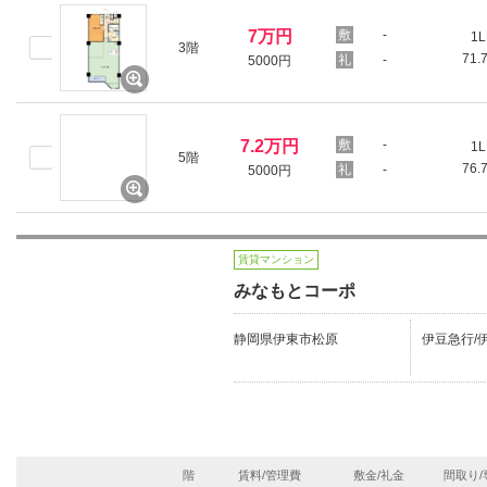
7万円
-
1L
3階
71.
-
5000円
7.2万円
-
1L
5階
76.
-
5000円
賃貸マンション
みなもとコーポ
静岡県伊東市松原
伊豆急行/伊
階
賃料/管理費
敷金/礼金
間取り/