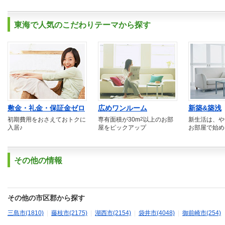
東海で人気のこだわりテーマから探す
敷金・礼金・保証金ゼロ
広めワンルーム
新築&築浅
初期費用をおさえておトクに
専有面積が30m
2
以上のお部
新生活は、や
入居♪
屋をピックアップ
お部屋で始め
その他の情報
その他の市区郡から探す
三島市(1810)
|
藤枝市(2175)
|
湖西市(2154)
|
袋井市(4048)
|
御前崎市(254)