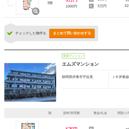
2
3階
4
5万円
1000円
チェックした物件を
まとめて問い合わせする
賃貸マンション
エムズマンション
静岡県伊東市宇佐美
ＪＲ伊東線
階
賃料/管理費
敷金/礼金
間取り/