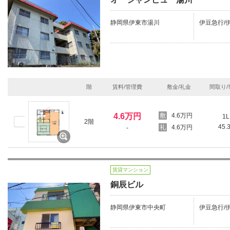
静岡県伊東市湯川
伊豆急行/
階
賃料/管理費
敷金/礼金
間取り/
4.6万円
4.6万円
1L
2階
45.
4.6万円
-
賃貸マンション
銅辰ビル
静岡県伊東市中央町
伊豆急行/