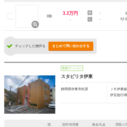
3.3万円
-
3
3階
52.
-
-
チェックした物件を
まとめて問い合わせする
賃貸マンション
スタビリタ伊東
静岡県伊東市松原
ＪＲ伊東線/
伊豆急行/南
階
賃料/管理費
敷金/礼金
間取り/