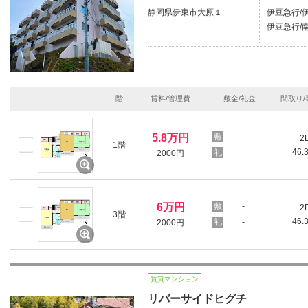
静岡県伊東市大原１
伊豆急行/伊
伊豆急行/南
階
賃料/管理費
敷金/礼金
間取り/
5.8万円
-
2
1階
46.
-
2000円
6万円
-
2
3階
46.
-
2000円
賃貸マンション
リバーサイドヒグチ