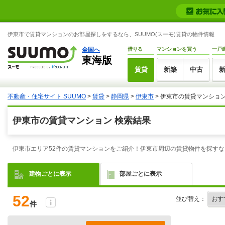
伊東市で賃貸マンションのお部屋探しをするなら、SUUMO(スーモ)賃貸の物件情報
全国へ
借りる
マンションを買う
一戸
東海版
賃貸
新築
中古
不動産・住宅サイト SUUMO
>
賃貸
>
静岡県
>
伊東市
> 伊東市の賃貸マンショ
伊東市の賃貸マンション 検索結果
伊東市エリア52件の賃貸マンションをご紹介！伊東市周辺の賃貸物件を探すな
建物ごとに表示
部屋ごとに表示
52
並び替え：
件