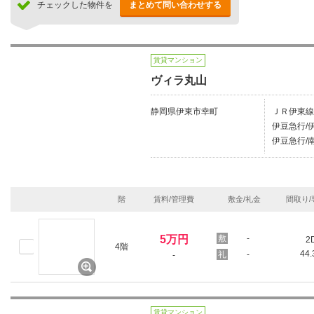
チェックした物件を
まとめて問い合わせする
賃貸マンション
ヴィラ丸山
静岡県伊東市幸町
ＪＲ伊東線/
伊豆急行/伊
伊豆急行/南
階
賃料/管理費
敷金/礼金
間取り/
5万円
-
2
4階
44
-
-
賃貸マンション