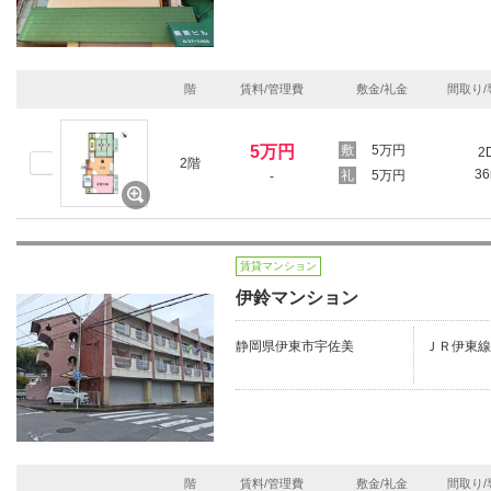
階
賃料/管理費
敷金/礼金
間取り/
5万円
5万円
2
2階
3
5万円
-
賃貸マンション
伊鈴マンション
静岡県伊東市宇佐美
ＪＲ伊東線
階
賃料/管理費
敷金/礼金
間取り/