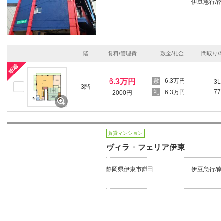
伊豆急行/南
階
賃料/管理費
敷金/礼金
間取り/
6.3万円
6.3万円
3L
3階
7
6.3万円
2000円
賃貸マンション
ヴィラ・フェリア伊東
静岡県伊東市鎌田
伊豆急行/南