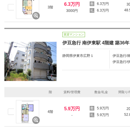
6.3万円
6.3万円
3
3階
48
6.3万円
3000円
賃貸マンション
伊豆急行 南伊東駅 4階建 築36年
静岡県伊東市広野１
伊豆急行/南
伊豆急行/伊
階
賃料/管理費
敷金/礼金
間取り/
5.9万円
5.9万円
2
4階
52
5.9万円
-