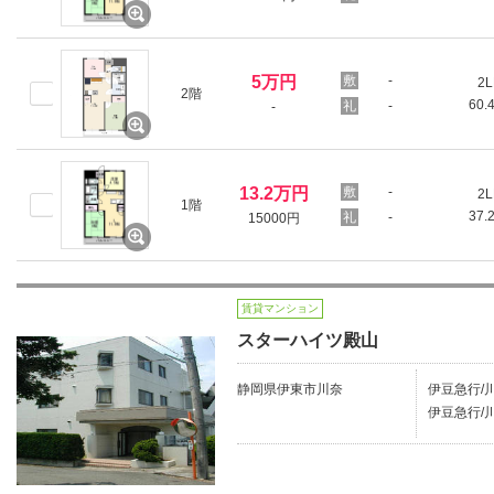
5万円
-
2L
2階
60.
-
-
13.2万円
-
2L
1階
37.
-
15000円
賃貸マンション
スターハイツ殿山
静岡県伊東市川奈
伊豆急行/川
伊豆急行/川奈