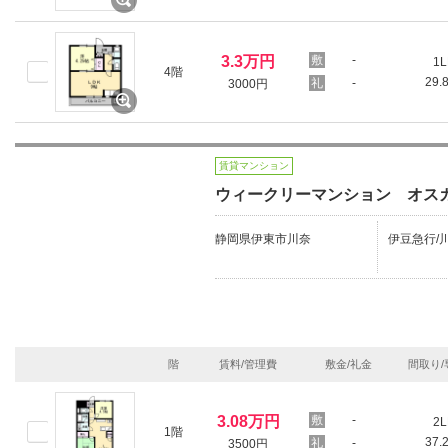
3.3万円
-
1L
4階
29.
-
3000円
賃貸マンション
ウィークリーマンション オス
静岡県伊東市川奈
伊豆急行/川
階
賃料/管理費
敷金/礼金
間取り/
3.08万円
-
2L
1階
37.
-
3500円