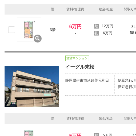
階
賃料/管理費
敷金/礼金
間取り/
6万円
12万円
3L
3階
58
6万円
-
賃貸マンション
イーグル末松
静岡県伊東市玖須美元和田
伊豆急行/川
伊豆急行/川奈
階
賃料/管理費
敷金/礼金
間取り/
5万円
5万円