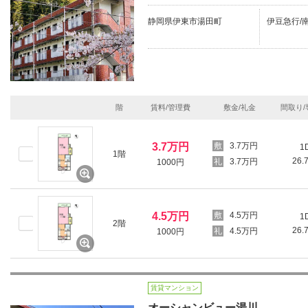
静岡県伊東市湯田町
伊豆急行/南
階
賃料/管理費
敷金/礼金
間取り/
3.7万円
3.7万円
1
1階
26.
3.7万円
1000円
4.5万円
4.5万円
1
2階
26.
4.5万円
1000円
賃貸マンション
オーシャンビュー湯川