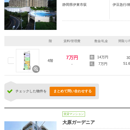
静岡県伊東市荻
伊豆急行/南
階
賃料/管理費
敷金/礼金
間取り/
7万円
14万円
3
4階
51.
7万円
-
チェックした物件を
まとめて問い合わせする
賃貸マンション
大原ガーデニア