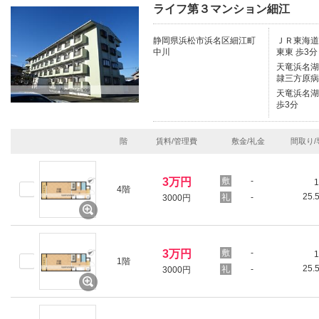
ライフ第３マンション細江
静岡県浜松市浜名区細江町
ＪＲ東海道本
中川
東東 歩3分
天竜浜名湖鉄
隷三方原病
天竜浜名湖鉄
歩3分
階
賃料/管理費
敷金/礼金
間取り/
3万円
-
1
4階
25.
-
3000円
3万円
-
1
1階
25.
-
3000円