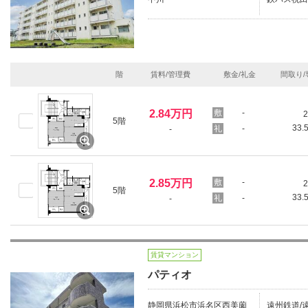
階
賃料/管理費
敷金/礼金
間取り/
2.84万円
-
2
5階
33.
-
-
2.85万円
-
2
5階
33.
-
-
賃貸マンション
パティオ
静岡県浜松市浜名区西美薗
遠州鉄道/