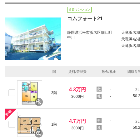
賃貸マンション
コムフォート21
静岡県浜松市浜名区細江町
天竜浜名湖
中川
天竜浜名湖
天竜浜名湖
階
賃料/管理費
敷金/礼金
間取り/
4.3万円
-
2L
3階
50.
-
3000円
4.7万円
-
2L
1階
50.
-
3000円