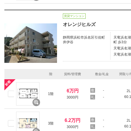
賃貸マンション
オレンジヒルズ
静岡県浜松市浜名区引佐町
天竜浜名湖鉄
井伊谷
町 歩3分
天竜浜名湖
天竜浜名湖
階
賃料/管理費
敷金/礼金
間取り/
6万円
-
2L
1階
60.
-
3000円
6.2万円
-
2L
3階
60.
-
3000円