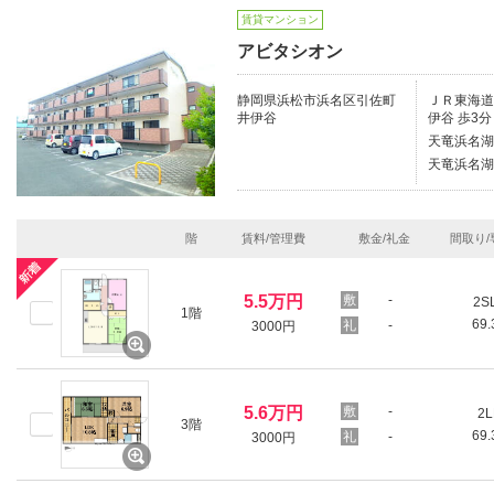
賃貸マンション
アビタシオン
静岡県浜松市浜名区引佐町
ＪＲ東海道本
井伊谷
伊谷 歩3分
天竜浜名湖
天竜浜名湖
階
賃料/管理費
敷金/礼金
間取り/
5.5万円
-
2S
1階
69
-
3000円
5.6万円
-
2L
3階
69
-
3000円