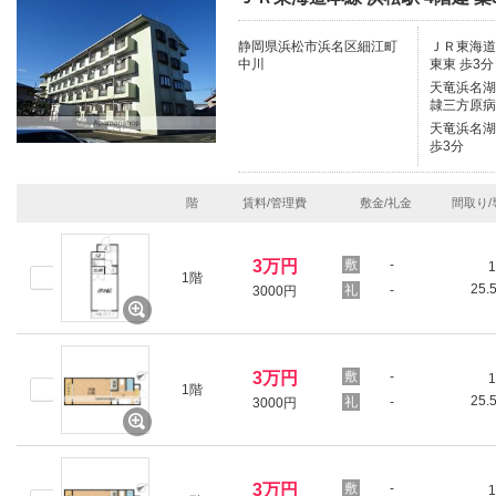
静岡県浜松市浜名区細江町
ＪＲ東海道本
中川
東東 歩3分
天竜浜名湖鉄
隷三方原病
天竜浜名湖鉄
歩3分
階
賃料/管理費
敷金/礼金
間取り/
3万円
-
1
1階
25.
-
3000円
3万円
-
1
1階
25.
-
3000円
3万円
-
1