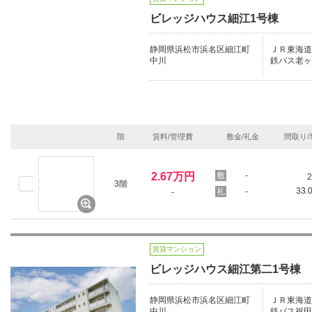
ビレッジハウス細江1号棟
静岡県浜松市浜名区細江町
ＪＲ東海道本
中川
鉄バス老ヶ
階
賃料/管理費
敷金/礼金
間取り/
2.67万円
-
2
3階
33.
-
-
賃貸マンション
ビレッジハウス細江第二1号棟
静岡県浜松市浜名区細江町
ＪＲ東海道本
中川
鉄バス祝田