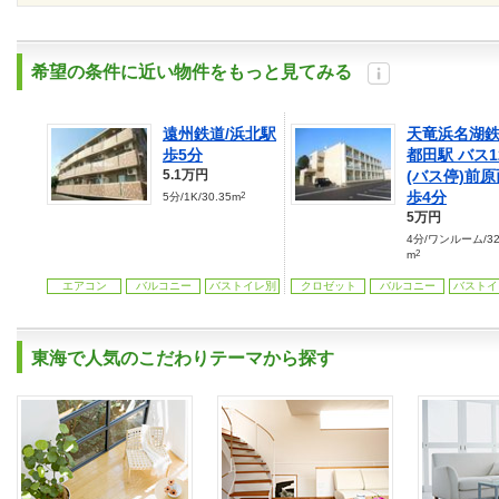
希望の条件に近い物件をもっと見てみる
遠州鉄道/浜北駅
天竜浜名湖鉄
歩5分
都田駅 バス1
5.1万円
(バス停)前原
歩4分
2
5分/1K/30.35m
5万円
4分/ワンルーム/32
2
m
エアコン
バルコニー
バストイレ別
クロゼット
バルコニー
バストイ
東海で人気のこだわりテーマから探す