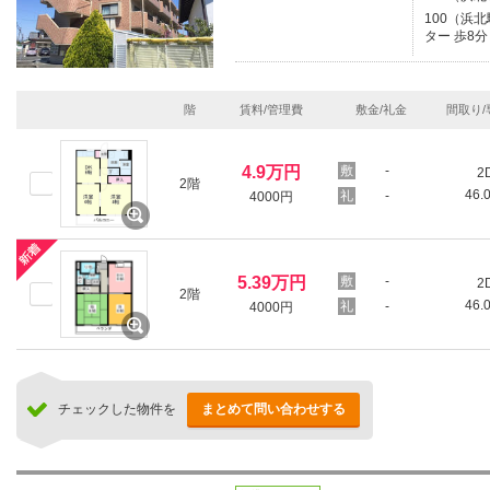
100（浜
ター 歩8分
階
賃料/管理費
敷金/礼金
間取り/
4.9万円
-
2
2階
46.
-
4000円
5.39万円
-
2
2階
46.
-
4000円
チェックした物件を
まとめて問い合わせする