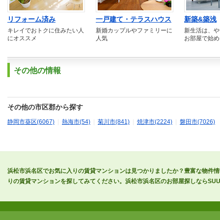
リフォーム済み
一戸建て・テラスハウス
新築&築浅
キレイでおトクに住みたい人
新婚カップルやファミリーに
新生活は、や
にオススメ
人気
お部屋で始め
その他の情報
その他の市区郡から探す
静岡市葵区(6067)
|
熱海市(54)
|
菊川市(841)
|
焼津市(2224)
|
磐田市(7026)
浜松市浜名区でお気に入りの賃貸マンションは見つかりましたか？豊富な物件情
りの賃貸マンションを探してみてください。浜松市浜名区のお部屋探しならSUUM