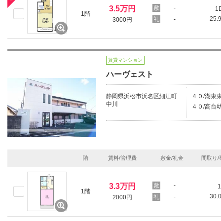
3.5万円
-
1
1階
25.
-
3000円
賃貸マンション
ハーヴェスト
静岡県浜松市浜名区細江町
４０/湖東東
中川
４０/高台
階
賃料/管理費
敷金/礼金
間取り/
3.3万円
-
1
1階
30.
-
2000円