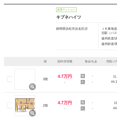
賃貸マンション
キブネハイツ
静岡県浜松市浜名区沼
ＪＲ東海道本
北駅（バス
遠州鉄道/
遠州鉄道/
階
賃料/管理費
敷金/礼金
間取り/
4.7万円
-
1L
3階
44.
-
-
4.7万円
-
1
2階
4
-
-