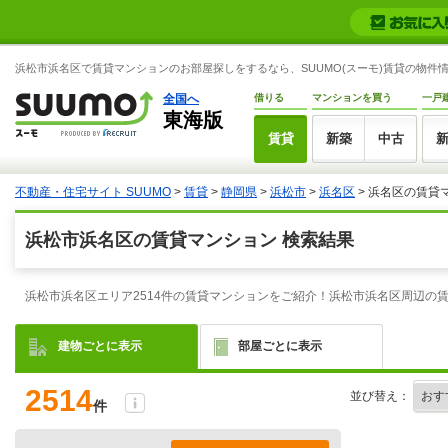
浜松市浜名区で賃貸マンションのお部屋探しをするなら、SUUMO(スーモ)賃貸の物件
全国へ
借りる
マンションを買う
一戸
東海版
賃貸
新築
中古
不動産・住宅サイト SUUMO
>
賃貸
>
静岡県
>
浜松市
>
浜名区
> 浜名区の賃貸
浜松市浜名区の賃貸マンション 検索結果
浜松市浜名区エリア2514件の賃貸マンションをご紹介！浜松市浜名区周辺の
建物ごとに表示
部屋ごとに表示
2514
並び替え：
件