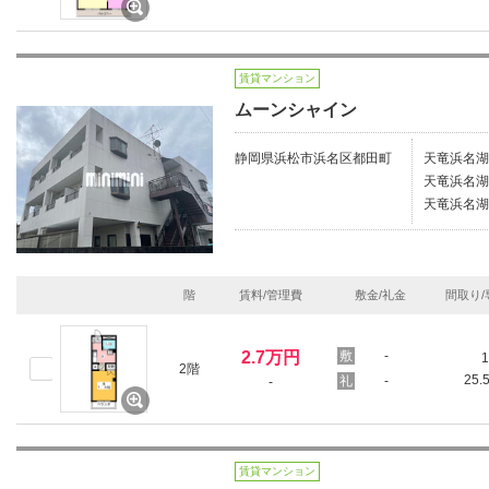
賃貸マンション
ムーンシャイン
静岡県浜松市浜名区都田町
天竜浜名湖
天竜浜名湖
天竜浜名湖
階
賃料/管理費
敷金/礼金
間取り/
2.7万円
-
1
2階
25.
-
-
賃貸マンション