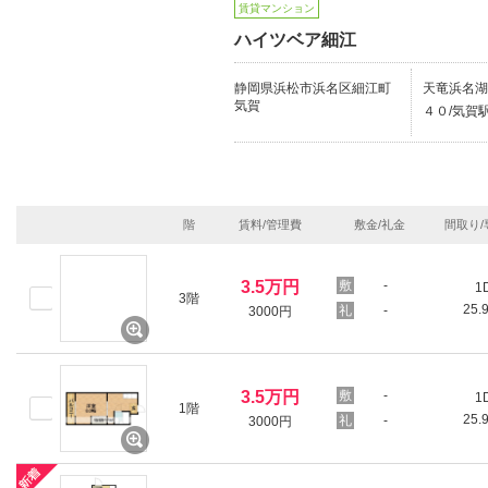
賃貸マンション
ハイツベア細江
静岡県浜松市浜名区細江町
天竜浜名湖
気賀
４０/気賀駅
階
賃料/管理費
敷金/礼金
間取り/
3.5万円
-
1
3階
25.
-
3000円
3.5万円
-
1
1階
25.
-
3000円