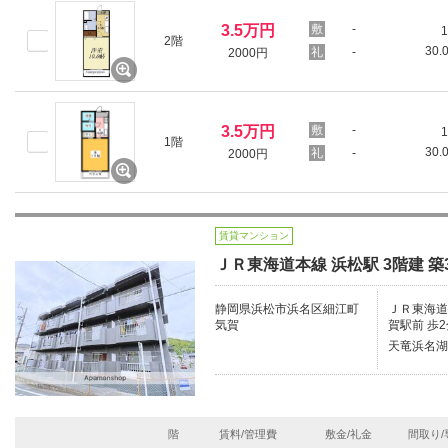
3.5万円
-
1
2階
30.
-
2000円
3.5万円
-
1
1階
30.
-
2000円
賃貸マンション
ＪＲ東海道本線 浜松駅 3階建 築
静岡県浜松市浜名区細江町
ＪＲ東海道本
気賀
賀駅前 歩2
天竜浜名湖
階
賃料/管理費
敷金/礼金
間取り/