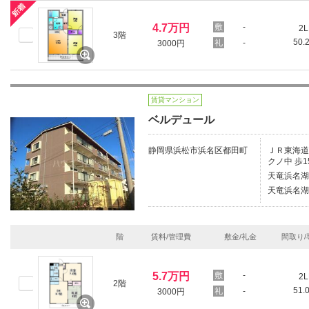
4.7万円
-
2L
3階
50.
-
3000円
賃貸マンション
ベルデュール
静岡県浜松市浜名区都田町
ＪＲ東海道本
クノ中 歩1
天竜浜名湖
天竜浜名湖
階
賃料/管理費
敷金/礼金
間取り/
5.7万円
-
2L
2階
51.
-
3000円