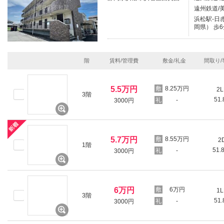
遠州鉄道/
浜松駅-日
岡県） 歩6
階
賃料/管理費
敷金/礼金
間取り/
5.5万円
8.25万円
2L
3階
51
-
3000円
5.7万円
8.55万円
2
1階
51.
-
3000円
6万円
6万円
1L
3階
51
-
3000円