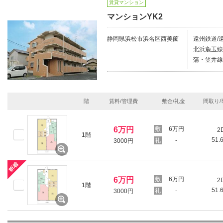
賃貸マンション
マンションYK2
静岡県浜松市浜名区西美薗
遠州鉄道/
北浜麁玉線
蒲・笠井線_
階
賃料/管理費
敷金/礼金
間取り/
6万円
6万円
2
1階
51.
-
3000円
6万円
6万円
2
1階
51.
-
3000円