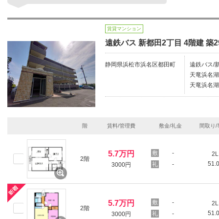
賃貸マンション
遠鉄バス 新都田2丁目 4階建 築2
静岡県浜松市浜名区都田町
遠鉄バス/新
天竜浜名湖
天竜浜名湖
階
賃料/管理費
敷金/礼金
間取り/
5.7万円
-
2L
2階
51.
-
3000円
5.7万円
-
2L
2階
51.
-
3000円