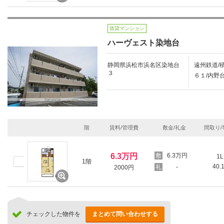
賃貸マンション
ハーヴェスト染地台
静岡県浜松市浜名区染地台
遠州鉄道/積
３
６１/内野
階
賃料/管理費
敷金/礼金
間取り/
6.3万円
6.3万円
1L
1階
40.
-
2000円
チェックした物件を
まとめて問い合わせする