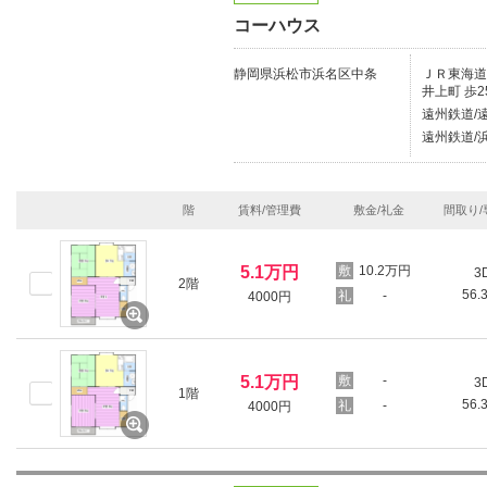
コーハウス
静岡県浜松市浜名区中条
ＪＲ東海道本
井上町 歩2
遠州鉄道/
遠州鉄道/浜
階
賃料/管理費
敷金/礼金
間取り/
5.1万円
10.2万円
3
2階
56.
-
4000円
5.1万円
-
3
1階
56.
-
4000円