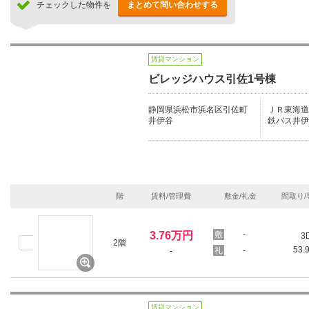
チェックした物件を
まとめて問い合わせする
賃貸マンション
ビレッジハウス引佐1号棟
静岡県浜松市浜名区引佐町
ＪＲ東海道本
井伊谷
鉄バス井伊
階
賃料/管理費
敷金/礼金
間取り/
3.76万円
-
3
2階
53.
-
-
賃貸マンション